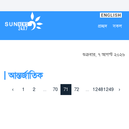
প্রচ্ছদ
সকল
শুক্রবার, ৭ আগস্ট ২০২৬
আন্তর্জাতিক
‹
1
2
...
70
71
72
...
1248
1249
›