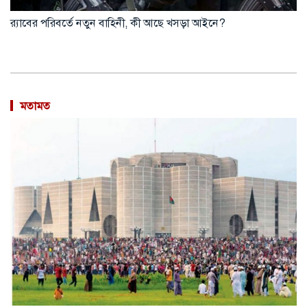
র‍্যাবের পরিবর্তে নতুন বাহিনী, কী আছে খসড়া আইনে?
মতামত