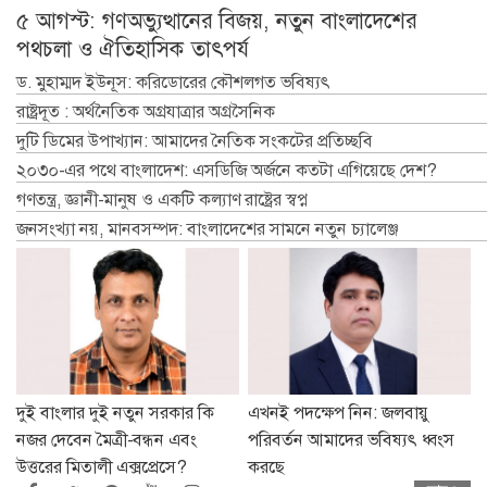
৫ আগস্ট: গণঅভ্যুত্থানের বিজয়, নতুন বাংলাদেশের
পথচলা ও ঐতিহাসিক তাৎপর্য
ড. মুহাম্মদ ইউনূস: করিডোরের কৌশলগত ভবিষ্যৎ
রাষ্ট্রদূত : অর্থনৈতিক অগ্রযাত্রার অগ্রসৈনিক
দুটি ডিমের উপাখ্যান: আমাদের নৈতিক সংকটের প্রতিচ্ছবি
২০৩০-এর পথে বাংলাদেশ: এসডিজি অর্জনে কতটা এগিয়েছে দেশ?
গণতন্ত্র, জ্ঞানী-মানুষ ও একটি কল্যাণ রাষ্ট্রের স্বপ্ন
জনসংখ্যা নয়, মানবসম্পদ: বাংলাদেশের সামনে নতুন চ্যালেঞ্জ
দুই বাংলার দুই নতুন সরকার কি
এখনই পদক্ষেপ নিন: জলবায়ু
নজর দেবেন মৈত্রী-বন্ধন এবং
পরিবর্তন আমাদের ভবিষ্যৎ ধ্বংস
উত্তরের মিতালী এক্সপ্রেসে?
করছে