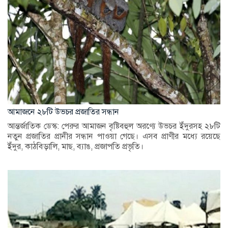
আমাজনে ২৮টি উভচর প্রজাতির সন্ধান
আন্তর্জাতিক ডেস্ক: পেরুর আমাজন বৃষ্টিবহুল অরণ্যে উভচর ইঁদুরসহ ২৮টি
নতুন প্রজাতির প্রানীর সন্ধান পাওয়া গেছে। এসব প্রাণীর মধ্যে রয়েছে
ইঁদুর, কাঠবিড়ালি, মাছ, ব্যাঙ, প্রজাপতি প্রভৃতি।