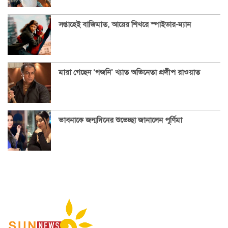
সপ্তাহেই বাজিমাত, আয়ের শিখরে স্পাইডার-ম্যান
মারা গেছেন ‘গজনি’ খ্যাত অভিনেতা প্রদীপ রাওয়াত
ভাবনাকে জন্মদিনের শুভেচ্ছা জানালেন পূর্ণিমা