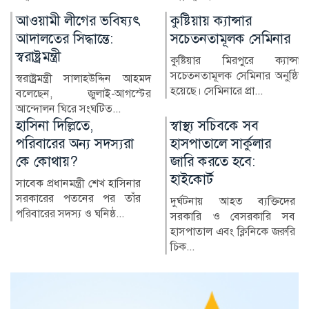
কুষ্টিয়ায় ক্যান্সার
লাখ টাকার ফল-নাস্তা নিয়ে
সচেতনতামূলক সেমিনার
সাবেক ইউএনওকে ঘিরে
প্রশ্ন
কুষ্টিয়ার মিরপুরে ক্যান্সার
সচেতনতামূলক সেমিনার অনুষ্ঠিত
কুষ্টিয়ার মিরপুর উপজেলার সাবেক
হয়েছে। সেমিনারে প্রা...
নির্বাহী কর্মকর্তা (ইউএনও)
নাজমুল ইসলামের বিরু...
স্বাস্থ্য সচিবকে সব
র‍্যাবের পরিবর্তে নতুন
হাসপাতালে সার্কুলার
বাহিনী, কী আছে খসড়া
জারি করতে হবে:
আইনে?
হাইকোর্ট
র‍্যাপিড অ্যাকশন ব্যাটালিয়ন
(র‍্যাব) বিলুপ্ত করে স্পেশাল
দুর্ঘটনায় আহত ব্যক্তিদের
রেসপন্স ব্যা...
সরকারি ও বেসরকারি সব
হাসপাতাল এবং ক্লিনিকে জরুরি
চিক...