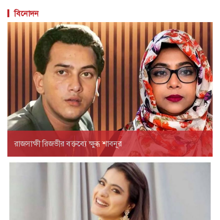
বিনোদন
রাজসাক্ষী রিজভীর বক্তব্যে ক্ষুব্ধ শাবনূর