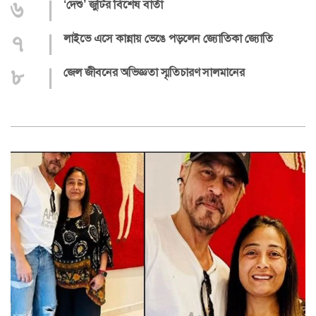
৬
|
‘দেশু’ জুটির বিশেষ বার্তা
৭
|
লাইভে এসে কান্নায় ভেঙে পড়লেন জ্যোতিকা জ্যোতি
৮
|
জেল জীবনের অভিজ্ঞতা স্মৃতিচারণ সালমানের