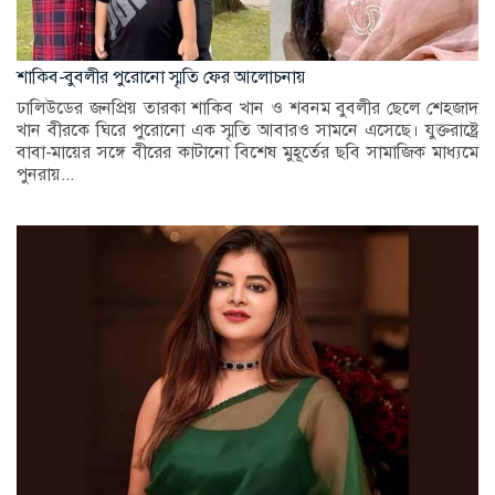
শাকিব-বুবলীর পুরোনো স্মৃতি ফের আলোচনায়
ঢালিউডের জনপ্রিয় তারকা শাকিব খান ও শবনম বুবলীর ছেলে শেহজাদ
খান বীরকে ঘিরে পুরোনো এক স্মৃতি আবারও সামনে এসেছে। যুক্তরাষ্ট্রে
বাবা-মায়ের সঙ্গে বীরের কাটানো বিশেষ মুহূর্তের ছবি সামাজিক মাধ্যমে
পুনরায়...