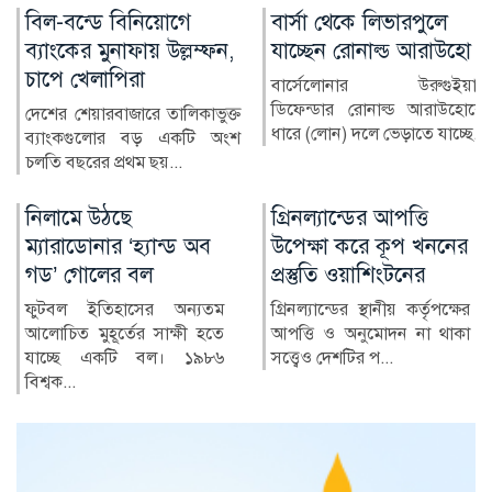
বার্সা থেকে লিভারপুলে
চিকিৎসক নিরাপদ
যাচ্ছেন রোনাল্ড আরাউহো
থাকলেই বদলাবে
স্বাস্থ্যসেবার চিত্র
বার্সেলোনার উরুগুইয়ান
ডিফেন্ডার রোনাল্ড আরাউহোকে
বাংলাদেশের স্বাস্থ্য খাতে গত
ধারে (লোন) দলে ভেড়াতে যাচ্ছে...
কয়েক দশকে উল্লেখযোগ্য
অগ্রগতি হয়েছে। মাতৃ ও শি...
গ্রিনল্যান্ডের আপত্তি
রাশিয়া-ইউক্রেন
উপেক্ষা করে কূপ খননের
পাল্টাপাল্টি হামলায়
প্রস্তুতি ওয়াশিংটনের
নিহত ৩, আহত ১০
গ্রিনল্যান্ডের স্থানীয় কর্তৃপক্ষের
রাশিয়া ও ইউক্রেনের মধ্যে
আপত্তি ও অনুমোদন না থাকা
শনিবার রাতভর পাল্টাপাল্টি
সত্ত্বেও দেশটির প...
হামলায় অন্তত তিনজন নিহত
ও...