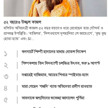
৫২ বছরেও উজ্জ্বল কাজল
বলিউড অভিনেত্রী কাজল ৫২ বছর বয়সেও ধরে রেখেছেন তার সৌন্দর্য ও
প্রাণবন্ত উপস্থিতি। ‘বাজিগর’, ‘দিলওয়ালে দুলহানিয়া লে জায়েংগে’, ‘কুছ কুছ
হোতা হ্যায়’ এবং &l...
১
|
কনসার্টে শিল্পী হাসানের মাথায় বোতল নিক্ষেপ
২
|
শিল্পকলায় তিন দিনব্যাপী চলচ্চিত্র উৎসব, শুরু ৯ আগস্ট
৩
|
সপ্তাহেই বাজিমাত, আয়ের শিখরে স্পাইডার-ম্যান
৪
|
মারা গেছেন ‘গজনি’ খ্যাত অভিনেতা প্রদীপ রাওয়াত
৫
|
ভাবনাকে জন্মদিনের শুভেচ্ছা জানালেন পূর্ণিমা