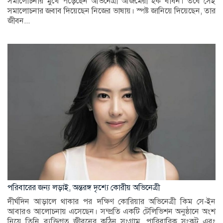
সমালোচনার মুখে পড়েছেন অভিনেত্রী আজমেরী হক বাঁধন। তবে সেই
সমালোচনার জবাব দিয়েছেন নিজের ভাষায়। স্পষ্ট জানিয়ে দিয়েছেন, তার
জীবন...
পরিবারের জন্য লড়াই, অন্তরঙ্গ দৃশ্যে কোরীয় অভিনেত্রী
দীর্ঘদিন আড়ালে থাকার পর দক্ষিণ কোরিয়ার অভিনেত্রী কিম সে-ইন
আবারও আলোচনায় এসেছেন। সম্প্রতি একটি টেলিভিশন অনুষ্ঠানে অংশ
নিয়ে তিনি ব্যক্তিগত জীবনের কঠিন সংগ্রাম, পারিবারিক সংকট এবং