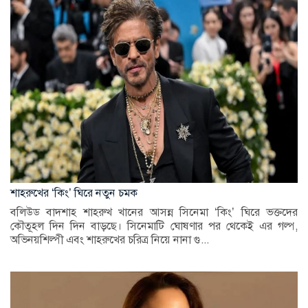
শাহরুখের ‘কিং’ ঘিরে নতুন চমক
বলিউড বাদশাহ শাহরুখ খানের আসন্ন সিনেমা ‘কিং’ ঘিরে ভক্তদের
কৌতূহল দিন দিন বাড়ছে। সিনেমাটি ঘোষণার পর থেকেই এর গল্প,
অভিনয়শিল্পী এবং শাহরুখের চরিত্র নিয়ে নানা গু...