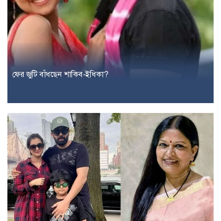
ফের জুটি বাঁধছেন শাকিব-ইধিকা?