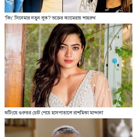
‘কিং’ সিনেমার নতুন লুক? ভক্তের ক্যামেরায় শাহরুখ
শুটিংয়ে গুরুতর চোট পেয়ে হাসপাতালে রাশমিকা মান্দানা