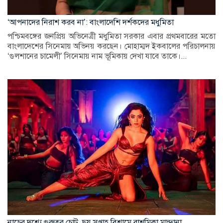
‘আপনাদের নিরাশ করব না’: বাংলাদেশি দর্শকদের মধুমিতা
পশ্চিমবঙ্গের জনপ্রিয় অভিনেত্রী মধুমিতা সরকার এবার প্রথমবারের মতো
বাংলাদেশের সিনেমায় অভিনয় করছেন। মোহাম্মদ ইকবালের পরিচালনায়
‘গুলশানের চামেলী’ সিনেমায় নাম ভূমিকায় দেখা যাবে তাকে।...
নাচের দৃশ্যে গুরুতর চোট, ছয় সপ্তাহ বিশ্রামে রাশমিকা মান্দানা