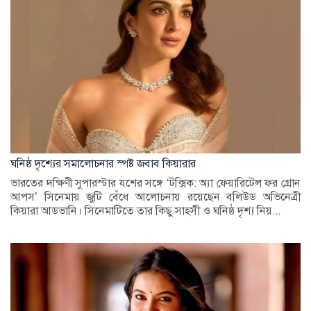
ঘনিষ্ঠ দৃশ্যের সমালোচনার স্পষ্ট জবাব কিয়ারার
ভারতের দক্ষিণী সুপারস্টার যশের সঙ্গে ‘টক্সিক: অ্যা ফেয়ারিটেল ফর গ্রোন
আপস’ সিনেমায় জুটি বেঁধে আলোচনায় রয়েছেন বলিউড অভিনেত্রী
কিয়ারা আডভানি। সিনেমাটিতে তার কিছু সাহসী ও ঘনিষ্ঠ দৃশ্য নিয়...