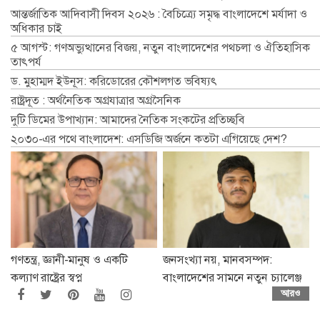
আন্তর্জাতিক আদিবাসী দিবস ২০২৬ : বৈচিত্র্যে সমৃদ্ধ বাংলাদেশে মর্যাদা ও
অধিকার চাই
৫ আগস্ট: গণঅভ্যুত্থানের বিজয়, নতুন বাংলাদেশের পথচলা ও ঐতিহাসিক
তাৎপর্য
ড. মুহাম্মদ ইউনূস: করিডোরের কৌশলগত ভবিষ্যৎ
রাষ্ট্রদূত : অর্থনৈতিক অগ্রযাত্রার অগ্রসৈনিক
দুটি ডিমের উপাখ্যান: আমাদের নৈতিক সংকটের প্রতিচ্ছবি
২০৩০-এর পথে বাংলাদেশ: এসডিজি অর্জনে কতটা এগিয়েছে দেশ?
গণতন্ত্র, জ্ঞানী-মানুষ ও একটি
জনসংখ্যা নয়, মানবসম্পদ:
কল্যাণ রাষ্ট্রের স্বপ্ন
বাংলাদেশের সামনে নতুন চ্যালেঞ্জ
আরও