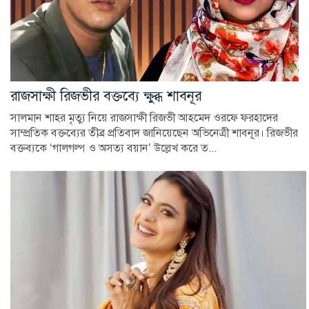
রাজসাক্ষী রিজভীর বক্তব্যে ক্ষুব্ধ শাবনূর
সালমান শাহর মৃত্যু নিয়ে রাজসাক্ষী রিজভী আহমেদ ওরফে ফরহাদের
সাম্প্রতিক বক্তব্যের তীব্র প্রতিবাদ জানিয়েছেন অভিনেত্রী শাবনূর। রিজভীর
বক্তব্যকে ‘গালগল্প ও অসত্য বয়ান’ উল্লেখ করে ত...