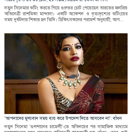
নতুন সিনেমার শুটিং করতে গিয়ে গুরুতর চোট পেয়েছেন ভারতের জনপ্রিয়
অভিনেত্রী রাশমিকা মান্দানা। একটি অ্যাকশন ও নৃত্যদৃশ্যের শুটিংয়ের
সময় দুর্ঘটনার শিকার হন তিনি। চিকিৎসকদের পরামর্শ অনুযায়ী, আগ...
‘আপনাদের মূল্যবান সময় ব্যয় করে উপদেশ দিতে আসবেন না’: বাঁধন
নতুন সিনেমা ‘গুলশানের চামেলী’-তে অভিনয়ের পর সামাজিক মাধ্যমে