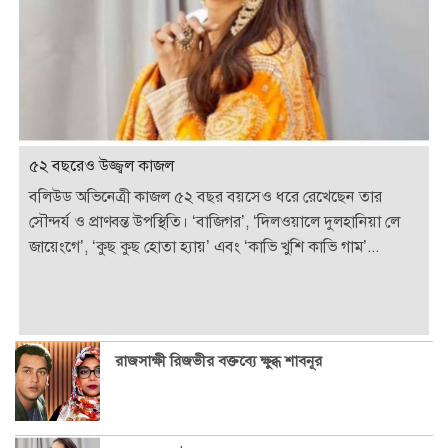
৫২ বছরেও উজ্জ্বল কাজল
বলিউড অভিনেত্রী কাজল ৫২ বছর বয়সেও ধরে রেখেছেন তার
সৌন্দর্য ও প্রাণবন্ত উপস্থিতি। ‘বাজিগর’, ‘দিলওয়ালে দুলহানিয়া লে
জায়েংগে’, ‘কুছ কুছ হোতা হ্যায়’ এবং ‘কাভি খুশি কাভি গাম’...
রাজসাক্ষী রিজভীর বক্তব্যে ক্ষুব্ধ শাবনূর