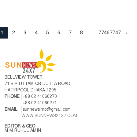
1
2
3
4
5
6
7
8
...
7746
7747
›
BELLVIEW TOWER
71 BIR UTTAM CR DUTTA ROAD,
HATIRPOOL DHAKA-1205
PHONE
+88 02 41060270
+88 02 41060271
EMAIL
sunnewsinfo@gmail.com
WWW.SUNNEWS24X7.COM
EDITOR & CEO
M M RUHUL AMIN