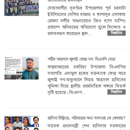
এলাকাবাসীর মানববন্ধন
নোয়াখালীর সুবর্ণচর উপজেলার পূর্ব চরবাটা
ইউনিয়নের সেলিম বাজার ও কালাদুর এলাকায়
মেঘনা নদীর ভাঙনরোধে জিও ব্যাগ ডাম্পিং
প্রকল্পে অনিয়মের অভিযোগ তুলে বিক্ষোভ ও
মানববন্ধন করেছেন স্থান...
বিস্তারিত
শহীদ আহসান জুলাই যোদ্ধা নন: বিএনপি নেতা
কক্সবাজারের চকরিয়া উপজেলা বিএনপির
সভাপতি এনামুল হকের বক্তব্যকে কেন্দ্র করে
জুলাই গণ-অভ্যুত্থানে নিহত আহসান হাবিবের
ভূমিকা নিয়ে স্থানীয় রাজনৈতিক অঙ্গনে বিতর্ক
সৃষ্টি হয়েছে। বিএনপ...
বিস্তারিত
হাসিনা দিল্লিতে, পরিবারের অন্য সদস্যরা কে কোথায়?
সাবেক প্রধানমন্ত্রী শেখ হাসিনার সরকারের