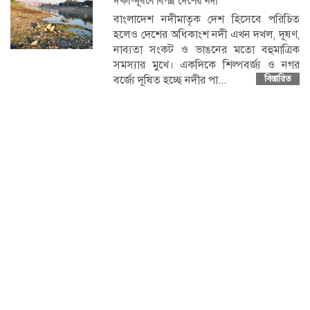
দখল-দূষণে বিপন্ন দেশের নদী
বাংলাদেশ নদীমাতৃক দেশ হিসেবে পরিচিত
হলেও দেশের অধিকাংশ নদী এখন দখল, দূষণ,
নাব্যতা সংকট ও ভাঙনের মতো বহুমাত্রিক
সমস্যার মুখে। একদিকে শিল্পবর্জ্য ও নগর
বর্জ্যে দূষিত হচ্ছে নদীর পা...
বিস্তারিত