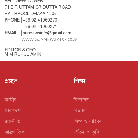
BELLVIEW TOWER
71 BIR UTTAM CR DUTTA ROAD,
HATIRPOOL DHAKA-1205
PHONE
+88 02 41060270
+88 02 41060271
EMAIL
sunnewsinfo@gmail.com
WWW.SUNNEWS24X7.COM
EDITOR & CEO
M M RUHUL AMIN
প্রচ্ছদ
শিক্ষা
জাতীয়
বিনোদন
সারাদেশ
বিজ্ঞান
রাজনীতি
শিল্প ও সাহিত্য
আন্তর্জাতিক
ঐতিহ্য ও কৃষ্টি