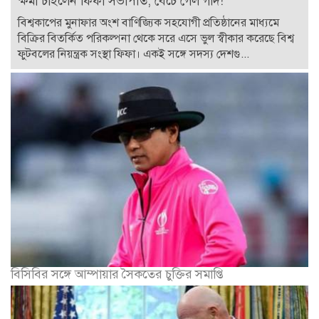
ক্ষমা চাইলেন ফিফা সভাপতি, বেঁচে গেল গদি!
বিশ্বকাপের মুনাফার অংশ বাণিজ্যিক সহযোগী প্রতিষ্ঠানের মাধ্যমে
বিক্রির বিতর্কিত পরিকল্পনা থেকে সরে এসে ভুল স্বীকার করেছে বিশ্ব
ফুটবলের নিয়ন্ত্রক সংস্থা ফিফা। একই সঙ্গে সদস্য দেশগু...
বিসিবির সঙ্গে আম্পায়ার সৈকতের চুক্তির সমাপ্তি