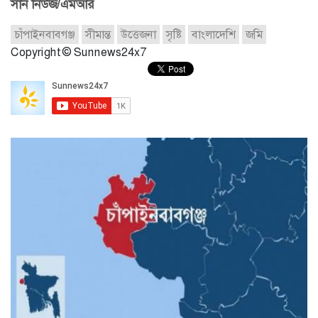
সান নিউজ/এমআর
চাঁপাইনবাবগঞ্জ
সীমান্ত
উত্তেজনা
সৃষ্টি
বাংলাদেশি
জমি
Copyright © Sunnews24x7