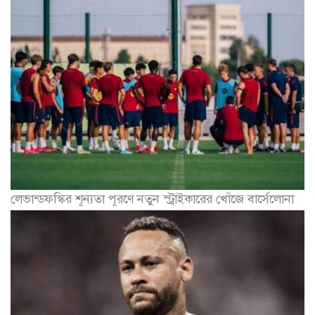
লেভান্ডফস্কির শূন্যতা পূরণে নতুন স্ট্রাইকারের খোঁজে বার্সেলোনা