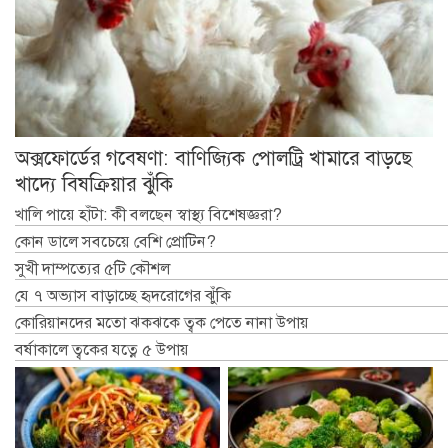
অক্সফোর্ডের গবেষণা: বাণিজ্যিক পোলট্রি খামারে বাড়ছে
খাদ্যে বিষক্রিয়ার ঝুঁকি
খালি পায়ে হাঁটা: কী বলছেন স্বাস্থ্য বিশেষজ্ঞরা?
কোন ডালে সবচেয়ে বেশি প্রোটিন?
সুখী দাম্পত্যের ৫টি কৌশল
যে ৭ অভ্যাস বাড়াচ্ছে হৃদরোগের ঝুঁকি
কোরিয়ানদের মতো ঝকঝকে ত্বক পেতে নানা উপায়
বর্ষাকালে ত্বকের যত্নে ৫ উপায়