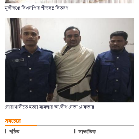
মুন্সীগঞ্জে বিএনপি'র শীতবস্ত্র বিতরণ
নোয়াখালীতে হত্যা মামলায় আ.লীগ নেতা গ্রেফতার
সবচেয়ে
পঠিত
সাম্প্রতিক