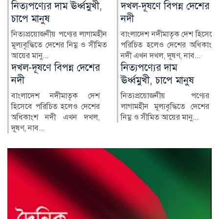
নিত্যপণ্যের দাম ঊর্ধ্বমুখী,
দখল-দূষণে বিপন্ন দেশের
চাপে মানুষ
নদী
নিত্যপ্রয়োজনীয় পণ্যের লাগামহীন
বাংলাদেশ নদীমাতৃক দেশ হিসেবে
মূল্যবৃদ্ধিতে দেশের নিম্ন ও সীমিত
পরিচিত হলেও দেশের অধিকাংশ
আয়ের মানু...
নদী এখন দখল, দূষণ, নাব...
নিত্যপণ্যের দাম
নোয়াখালীতে জিও ব্যাগ
ঊর্ধ্বমুখী, চাপে মানুষ
প্রকল্পে অনিয়মের
অভিযোগ, এলাকাবাসীর
নিত্যপ্রয়োজনীয় পণ্যের
মানববন্ধন
লাগামহীন মূল্যবৃদ্ধিতে দেশের
নিম্ন ও সীমিত আয়ের মানু...
নোয়াখালীর সুবর্ণচর উপজেলার
পূর্ব চরবাটা ইউনিয়নের সেলিম
বাজার ও কালাদুর এলাকায়...