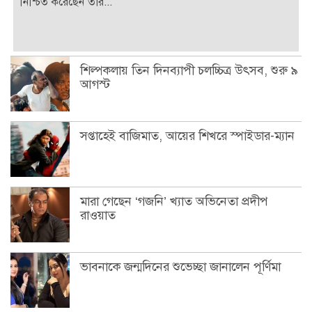
নিশ্চিত করেছেন তার...
শিল্পকলায় তিন দিনব্যাপী চলচ্চিত্র উৎসব, শুরু ৯
আগস্ট
সপ্তাহেই বাজিমাত, আয়ের শিখরে স্পাইডার-ম্যান
মারা গেছেন ‘গজনি’ খ্যাত অভিনেতা প্রদীপ
রাওয়াত
ভাবনাকে জন্মদিনের শুভেচ্ছা জানালেন পূর্ণিমা