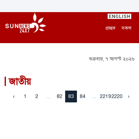
প্রচ্ছদ
সকল
শুক্রবার, ৭ আগস্ট ২০২৬
জাতীয়
‹
1
2
...
82
83
84
...
2219
2220
›