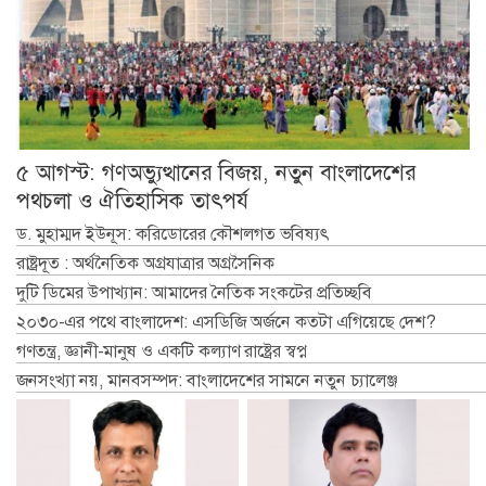
৫ আগস্ট: গণঅভ্যুত্থানের বিজয়, নতুন বাংলাদেশের
পথচলা ও ঐতিহাসিক তাৎপর্য
ড. মুহাম্মদ ইউনূস: করিডোরের কৌশলগত ভবিষ্যৎ
রাষ্ট্রদূত : অর্থনৈতিক অগ্রযাত্রার অগ্রসৈনিক
দুটি ডিমের উপাখ্যান: আমাদের নৈতিক সংকটের প্রতিচ্ছবি
২০৩০-এর পথে বাংলাদেশ: এসডিজি অর্জনে কতটা এগিয়েছে দেশ?
গণতন্ত্র, জ্ঞানী-মানুষ ও একটি কল্যাণ রাষ্ট্রের স্বপ্ন
জনসংখ্যা নয়, মানবসম্পদ: বাংলাদেশের সামনে নতুন চ্যালেঞ্জ