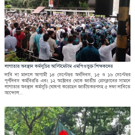
লাগাতার অবস্থান কর্মসূচির আল্টিমেটাম এমপিওভুক্ত শিক্ষকদের
দাবি না মানলে আগামী ১৪ সেপ্টেম্বর অর্ধদিবস, ১৫ ও ১৬ সেপ্টেম্বর
পূর্ণদিবস কর্মবিরতি এবং ১২ অক্টোবর থেকে জাতীয় প্রেসক্লাবের সামনে
লাগাতার অবস্থান কর্মসূচি ঘোষণা করেছেন জাতীয়করণসহ ৫ দফা দাবিতে
আন্দোল...