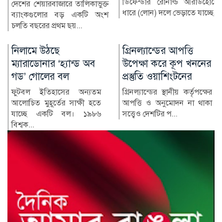
ডিফেন্ডার রোনাল্ড আরাউহোকে
বাংলাদেশের স্বাস্থ্য খাতে গত
ধারে (লোন) দলে ভেড়াতে যাচ্ছে...
কয়েক দশকে উল্লেখযোগ্য
অগ্রগতি হয়েছে। মাতৃ ও শি...
গ্রিনল্যান্ডের আপত্তি
রাশিয়া-ইউক্রেন
উপেক্ষা করে কূপ খননের
পাল্টাপাল্টি হামলায়
প্রস্তুতি ওয়াশিংটনের
নিহত ৩, আহত ১০
গ্রিনল্যান্ডের স্থানীয় কর্তৃপক্ষের
রাশিয়া ও ইউক্রেনের মধ্যে
আপত্তি ও অনুমোদন না থাকা
শনিবার রাতভর পাল্টাপাল্টি
সত্ত্বেও দেশটির প...
হামলায় অন্তত তিনজন নিহত
ও...