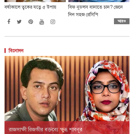
বর্ষাকালে ত্বকের যত্নে ৫ উপায়
বিফ নুডলস বানাতে চান? জেনে
নিন সহজ রেসিপি
আরও
বিনোদন
রাজসাক্ষী রিজভীর বক্তব্যে ক্ষুব্ধ শাবনূর