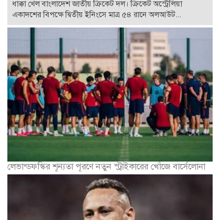
ধাক্কা খেল বাংলাদেশ জাতীয় ক্রিকেট দল। ক্রিকেট অস্ট্রেলিয়া
একাদশের বিপক্ষে দ্বিতীয় ইনিংসে মাত্র ৫৪ রানে অলআউট...
লেভান্ডফস্কির শূন্যতা পূরণে নতুন স্ট্রাইকারের খোঁজে বার্সেলোনা