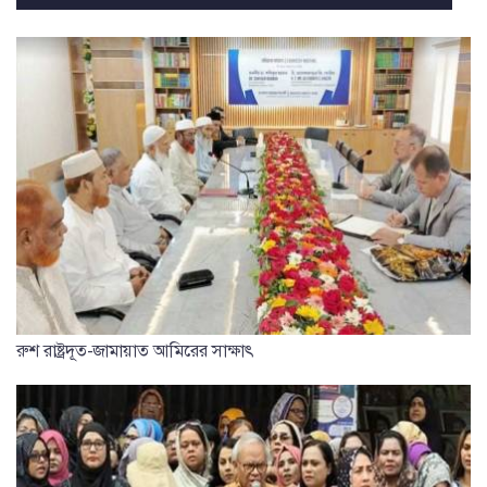
রুশ রাষ্ট্রদূত-জামায়াত আমিরের সাক্ষাৎ