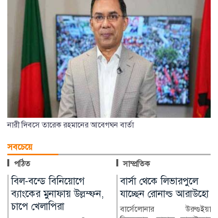
নারী দিবসে তারেক রহমানের আবেগঘন বার্তা
সবচেয়ে
পঠিত
সাম্প্রতিক
বার্সা থেকে লিভারপুলে
চিকিৎসক নিরাপদ
যাচ্ছেন রোনাল্ড আরাউহো
থাকলেই বদলাবে
স্বাস্থ্যসেবার চিত্র
বার্সেলোনার উরুগুইয়ান