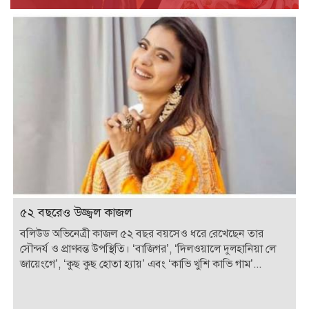
৫২ বছরেও উজ্জ্বল কাজল
বলিউড অভিনেত্রী কাজল ৫২ বছর বয়সেও ধরে রেখেছেন তার
সৌন্দর্য ও প্রাণবন্ত উপস্থিতি। ‘বাজিগর’, ‘দিলওয়ালে দুলহানিয়া লে
জায়েংগে’, ‘কুছ কুছ হোতা হ্যায়’ এবং ‘কাভি খুশি কাভি গাম’...