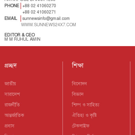
PHONE
+88 02 41060270
+88 02 41060271
EMAIL
sunnewsinfo@gmail.com
WWW.SUNNEWS24X7.COM
EDITOR & CEO
M M RUHUL AMIN
প্রচ্ছদ
শিক্ষা
জাতীয়
বিনোদন
সারাদেশ
বিজ্ঞান
রাজনীতি
শিল্প ও সাহিত্য
আন্তর্জাতিক
ঐতিহ্য ও কৃষ্টি
প্রবাস
টেকলাইফ