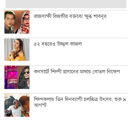
রাজসাক্ষী রিজভীর বক্তব্যে ক্ষুব্ধ শাবনূর
৫২ বছরেও উজ্জ্বল কাজল
কনসার্টে শিল্পী হাসানের মাথায় বোতল নিক্ষেপ
শিল্পকলায় তিন দিনব্যাপী চলচ্চিত্র উৎসব, শুরু ৯
আগস্ট