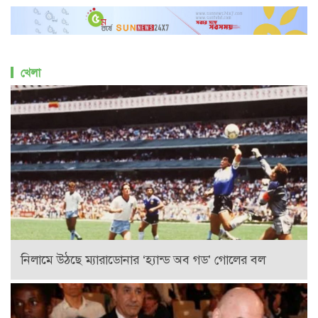
খেলা
নিলামে উঠছে ম্যারাডোনার ‘হ্যান্ড অব গড’ গোলের বল