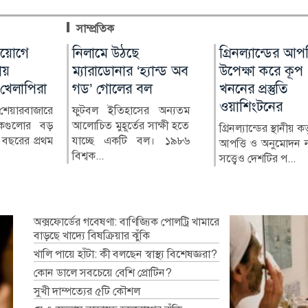
সাম্প্রতিক
াপদ
গ্রিনল্যান্ডের আপত্তি
আন্তর্জাতিক আদিবাসী
রাশিয়া-ইউক্রেন
বিশ্বে প্রথম এ
্যান্ড অব
বে
উপেক্ষা করে কূপ
দিবস ২০২৬ : বৈচিত্র্যে
পাল্টাপাল্টি হামল
ফ্লু টিকা ‘এমফ্লুসি
ল
র
খননের প্রস্তুতি
সমৃদ্ধ বাংলাদেশে মর্যাদা
নিহত ৩, আহত 
অনুমোদন
ওয়াশিংটনের
ও অধিকার চাই
র অন্যতম
্থ্য খাতে গত
রাশিয়া ও ইউক্রেনের
বিশ্বে প্রথমবা
সাক্ষী হতে
ল্লেখযোগ্য
শনিবার রাতভর পাল্ট
মেসেঞ্জার 
গ্রিনল্যান্ডের স্থানীয় কর্তৃপক্ষের
আদিবাসী জনগণের অধিকার
বল। ১৯৮৬
তৃ ও শি...
হামলায় অন্তত তিনজ
(এমআরএনএ) প্রযুক্ত
আপত্তি ও অনুমোদন না থাকা
সংরক্ষণ এবং তাদের নানামুখী
ও...
করে তৈরি ফ্...
সত্ত্বেও দেশটির প...
চ্যালেঞ্জ সম্পর্কে বিশ্বব্যা...
অক্সফোর্ডের গবেষণা: বাণিজ্যিক পোলট্রি খামারে
বাড়ছে খাদ্যে বিষক্রিয়ার ঝুঁকি
খালি পায়ে হাঁটা: কী বলছেন স্বাস্থ্য বিশেষজ্ঞরা?
কোন ডালে সবচেয়ে বেশি প্রোটিন?
সুখী দাম্পত্যের ৫টি কৌশল