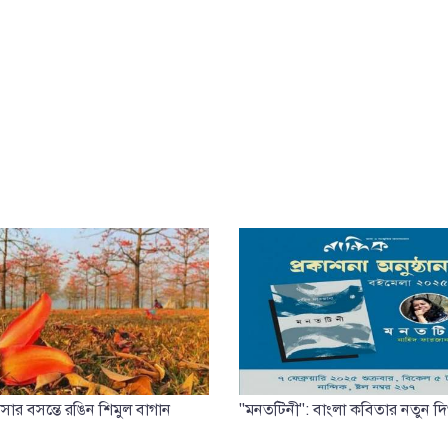
সার বসন্তে রঙিন শিমুল বাগান
"মনতটিনী": বাংলা কবিতার নতুন দিগ