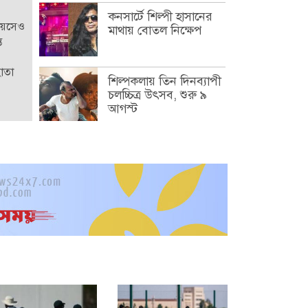
কনসার্টে শিল্পী হাসানের
বয়সেও
মাথায় বোতল নিক্ষেপ
ত
হোতা
শিল্পকলায় তিন দিনব্যাপী
চলচ্চিত্র উৎসব, শুরু ৯
আগস্ট