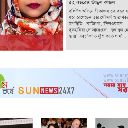
৫২ বছরেও উজ্জ্বল কাজল
বলিউড অভিনেত্রী কাজল ৫২ বছর 
ধরে রেখেছেন তার সৌন্দর্য ও প্রাণবন্
উপস্থিতি। ‘বাজিগর’, ‘দিলওয়ালে
দুলহানিয়া লে জায়েংগে’, ‘কুছ কুছ 
হ্যায়’ এবং ‘কাভি খুশি কাভি গাম’...