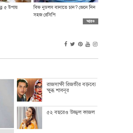
্নে ৫ উপায়
বিফ নুডলস বানাতে চান? জেনে নিন
সহজ রেসিপি
আরও
রাজসাক্ষী রিজভীর বক্তব্যে
ক্ষুব্ধ শাবনূর
৫২ বছরেও উজ্জ্বল কাজল