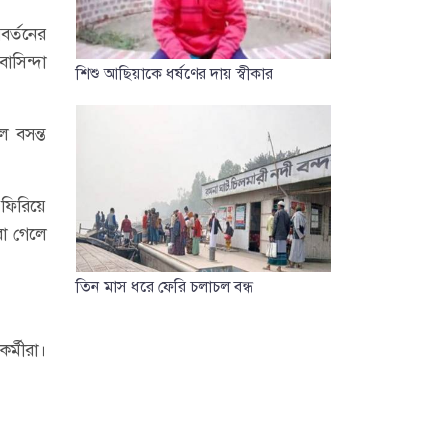
র্তনের
াসিন্দা
শিশু আছিয়াকে ধর্ষণের দায় স্বীকার
 বসন্ত
 ফিরিয়ে
রা গেলে
তিন মাস ধরে ফে‌রি চলাচল বন্ধ
র্মীরা।