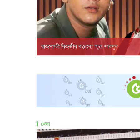
রাজসাক্ষী রিজভীর বক্তব্যে ক্ষুব্ধ শাবনূর
খেলা