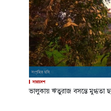
সংগৃহিত ছবি
সারাদেশ
ভালুকায় ঋতুরাজ বসন্তে মুগ্ধতা ছ