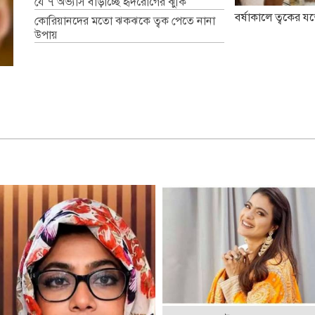
যে ৭ অভ্যাস বাড়াচ্ছে হৃদরোগের ঝুঁকি
বর্ষাকালে ত্বকের যত
কোরিয়ানদের মতো ঝকঝকে ত্বক পেতে নানা
উপায়