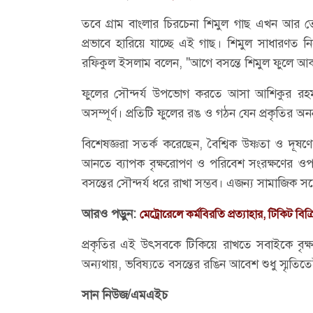
তবে গ্রাম বাংলার চিরচেনা শিমুল গাছ এখন আর 
প্রভাবে হারিয়ে যাচ্ছে এই গাছ। শিমুল সাধারণত 
রফিকুল ইসলাম বলেন, "আগে বসন্তে শিমুল ফুলে আ
ফুলের সৌন্দর্য উপভোগ করতে আসা আশিকুর রহমা
অসম্পূর্ণ। প্রতিটি ফুলের রঙ ও গঠন যেন প্রকৃতির অনন
বিশেষজ্ঞরা সতর্ক করেছেন, বৈশ্বিক উষ্ণতা ও দূষণের 
আনতে ব্যাপক বৃক্ষরোপণ ও পরিবেশ সংরক্ষণের ওপ
বসন্তের সৌন্দর্য ধরে রাখা সম্ভব। এজন্য সামাজিক 
আরও পড়ুন:
মেট্রোরেলে কর্মবিরতি প্রত্যাহার, টিকিট বিক্র
প্রকৃতির এই উৎসবকে টিকিয়ে রাখতে সবাইকে বৃক্
অন্যথায়, ভবিষ্যতে বসন্তের রঙিন আবেশ শুধু স্মৃতি
সান নিউজ/এমএইচ