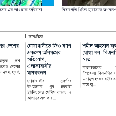
িকের এক লাখ টাকা জরিমানা
বিচারপতি খিজির হায়াতকে অপসার
সাম্প্রতিক
ম
ন্ন দেশের
নোয়াখালীতে জিও ব্যাগ
শহীদ আহসান জু
 মানুষ
প্রকল্পে অনিয়মের
যোদ্ধা নন: বিএন
অভিযোগ,
নেতা
য় পণ্যের
মাতৃক দেশ
এলাকাবাসীর
্ধিতে দেশের
হলেও দেশের
কক্সবাজারের চ
র মানু...
 দখল, দূষণ,
মানববন্ধন
উপজেলা বিএনপির 
এনামুল হকের বক্তব্যকে
নোয়াখালীর সুবর্ণচর
করে জু...
উপজেলার পূর্ব চরবাটা
ইউনিয়নের সেলিম বাজার ও
কালাদুর এলাকায়...