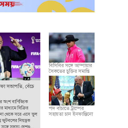
বিসিবির সঙ্গে আম্পায়ার
সৈকতের চুক্তির সমাপ্তি
িফা সভাপতি, বেঁচে
ার অংশ বাণিজ্যিক
ের মাধ্যমে বিক্রির
পদ বাঁচাতে ট্রাম্পের
সহায়তা চান ইনফান্তিনো
পনা থেকে সরে এসে ভুল
ব ফুটবলের নিয়ন্ত্রক
সঙ্গে সদস্য দেশগু...