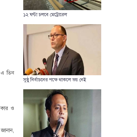
১২ ঘণ্টা চলবে মেট্রোরেল
 এ তিন
সুষ্ঠু নির্বাচনের পক্ষে থাকলে ভয় নেই
সরকার ও
 জানান,