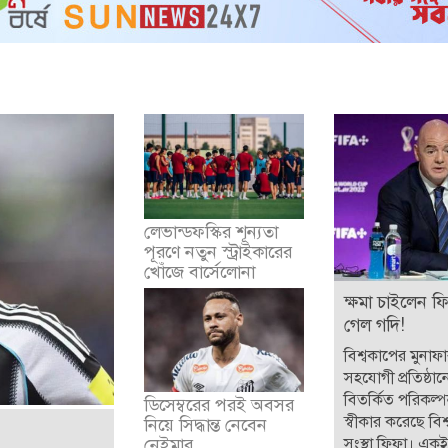
লেভান্ডফস্কির শূন্যতা
পূরণে নতুন স্ট্রাইকারের
খোঁজে বার্সেলোনা
ক্ষমা চাইলেন ফ
গেল গদি!
বিশ্বকাপের মুনাফ
সহযোগী প্রতিষ্ঠান
বিতর্কিত পরিকল্
ডিসেম্বরের পরই অবসর
স্বীকার করেছে বিশ্
নিয়ে সিদ্ধান্ত নেবেন
সংস্থা ফিফা। একই 
নেইমার