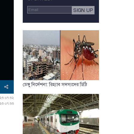
ডেঙ্গু নির্দেশনা: রিহ্যাব সদস্যদের চিঠি
০২৩ ০৭:৩২
০২৩ ০৭:৩৩