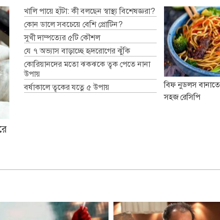
খালি পায়ে হাঁটা: কী বলছেন স্বাস্থ্য বিশেষজ্ঞরা?
কোন ডালে সবচেয়ে বেশি প্রোটিন?
সুখী দাম্পত্যের ৫টি কৌশল
যে ৭ অভ্যাস বাড়াচ্ছে হৃদরোগের ঝুঁকি
কোরিয়ানদের মতো ঝকঝকে ত্বক পেতে নানা
উপায়
বিফ নুডলস বানাতে
বর্ষাকালে ত্বকের যত্নে ৫ উপায়
সহজ রেসিপি
রে