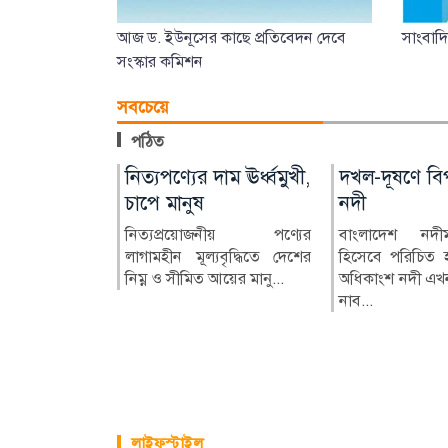
আজ ড. ইউনূসের কাছে প্রতিবেদন দেবে
সাংবাদ
সংস্কার কমিশন
সবচেয়ে
পঠিত
িতে,
দখল-দূষণে বিপন্ন
নিত্যপণ্যের দাম ঊর্ধ্বমুখী,
নিত্যপণ্যের দা
দখল-দূষণে বিপ
ন্য সদস্যরা
দেশের নদী
চাপে মানুষ
ঊর্ধ্বমুখী, চাপে
নদী
বাংলাদেশ নদীমাতৃক দেশ
নিত্যপ্রয়োজনীয় পণ্যের
নিত্যপ্রয়োজনী
বাংলাদেশ নদী
হিসেবে পরিচিত হলেও
লাগামহীন মূল্যবৃদ্ধিতে দেশের
লাগামহীন মূল্যবৃদ
হিসেবে পরিচিত 
মন্ত্রী শেখ
দেশের অধিকাংশ নদী এখন
নিম্ন ও সীমিত আয়ের মানু...
নিম্ন ও সীমিত আয়ে
অধিকাংশ নদী এখন
কারের পতনের
দখল, দূষণ, নাব...
নাব...
ারের সদস্য ও
লাইফস্টাইল