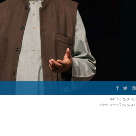
প্রকাশিত ৩১ মে ২
সর্বশেষ আপডেট ৩১ মে ২