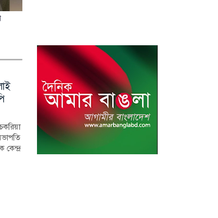
ণ
লাই
হাসিনা দিল্লিতে,
দখল-দূষণে বিপন্ন
পি
পরিবারের অন্য সদস্যরা
দেশের নদী
কে কোথায়?
বাংলাদেশ নদীমাতৃক 
হিসেবে পরিচিত হ
করিয়া
সাবেক প্রধানমন্ত্রী শেখ
দেশের অধিকাংশ নদী 
সভাপতি
হাসিনার সরকারের পতনের
দখল, দূষণ, নাব...
 কেন্দ্র
পর তাঁর পরিবারের সদস্য ও
ঘনিষ্ঠ...