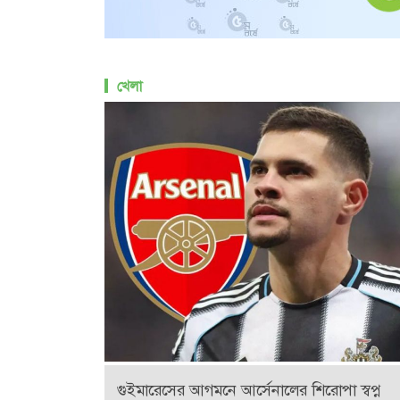
খেলা
গুইমারেসের আগমনে আর্সেনালের শিরোপা স্বপ্ন