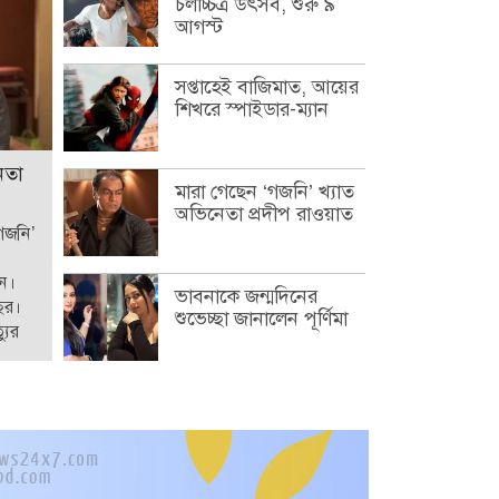
চলচ্চিত্র উৎসব, শুরু ৯
আগস্ট
সপ্তাহেই বাজিমাত, আয়ের
শিখরে স্পাইডার-ম্যান
েতা
মারা গেছেন ‘গজনি’ খ্যাত
অভিনেতা প্রদীপ রাওয়াত
‘গজনি’
েন।
ভাবনাকে জন্মদিনের
ছর।
শুভেচ্ছা জানালেন পূর্ণিমা
যুর