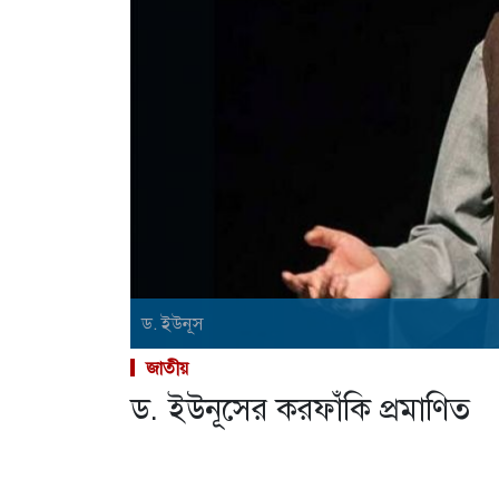
ড. ইউনূস
জাতীয়
ড. ইউনূসের করফাঁকি প্রমাণিত