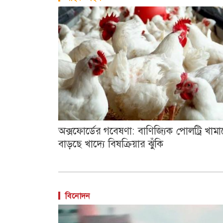
অক্সফোর্ডের গবেষণা: বাণিজ্যিক পোলট্রি খামা
বাড়ছে খাদ্যে বিষক্রিয়ার ঝুঁকি
বিনোদন