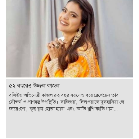
৫২ বছরেও উজ্জ্বল কাজল
বলিউড অভিনেত্রী কাজল ৫২ বছর বয়সেও ধরে রেখেছেন তার
সৌন্দর্য ও প্রাণবন্ত উপস্থিতি। ‘বাজিগর’, ‘দিলওয়ালে দুলহানিয়া লে
জায়েংগে’, ‘কুছ কুছ হোতা হ্যায়’ এবং ‘কাভি খুশি কাভি গাম’...