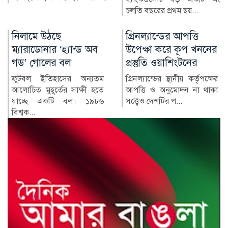
চলতি বছরের প্রথম ছয়...
অগ্রগতি হয়েছে। মাতৃ ও শি...
গ্রিনল্যান্ডের আপত্তি
রাশিয়া-ইউক্রেন
উপেক্ষা করে কূপ খননের
পাল্টাপাল্টি হামলায়
প্রস্তুতি ওয়াশিংটনের
নিহত ৩, আহত ১০
গ্রিনল্যান্ডের স্থানীয় কর্তৃপক্ষের
রাশিয়া ও ইউক্রেনের মধ্যে
আপত্তি ও অনুমোদন না থাকা
শনিবার রাতভর পাল্টাপাল্টি
সত্ত্বেও দেশটির প...
হামলায় অন্তত তিনজন নিহত
ও...