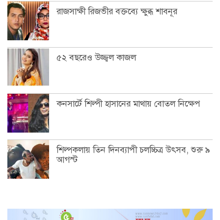
রাজসাক্ষী রিজভীর বক্তব্যে ক্ষুব্ধ শাবনূর
৫২ বছরেও উজ্জ্বল কাজল
কনসার্টে শিল্পী হাসানের মাথায় বোতল নিক্ষেপ
শিল্পকলায় তিন দিনব্যাপী চলচ্চিত্র উৎসব, শুরু ৯
আগস্ট