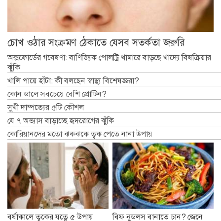
চোখ ওঠার সংক্রমণ ঠেকাতে যেসব সতর্কতা জরুরি
অক্সফোর্ডের গবেষণা: বাণিজ্যিক পোলট্রি খামারে বাড়ছে খাদ্যে বিষক্রিয়ার
ঝুঁকি
খালি পায়ে হাঁটা: কী বলছেন স্বাস্থ্য বিশেষজ্ঞরা?
কোন ডালে সবচেয়ে বেশি প্রোটিন?
সুখী দাম্পত্যের ৫টি কৌশল
যে ৭ অভ্যাস বাড়াচ্ছে হৃদরোগের ঝুঁকি
কোরিয়ানদের মতো ঝকঝকে ত্বক পেতে নানা উপায়
বর্ষাকালে ত্বকের যত্নে ৫ উপায়
বিফ নুডলস বানাতে চান? জেনে