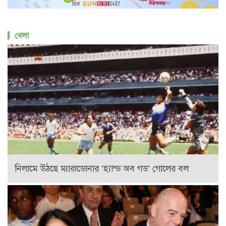
খেলা
নিলামে উঠছে ম্যারাডোনার ‘হ্যান্ড অব গড’ গোলের বল