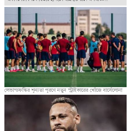
লেভান্ডফস্কির শূন্যতা পূরণে নতুন স্ট্রাইকারের খোঁজে বার্সেলোনা