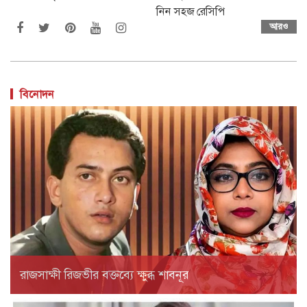
নিন সহজ রেসিপি
আরও
বিনোদন
রাজসাক্ষী রিজভীর বক্তব্যে ক্ষুব্ধ শাবনূর