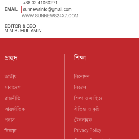
+88 02 41060271
EMAIL
sunnewsinfo@gmail.com
WWW.SUNNEWS24X7.COM
EDITOR & CEO
M M RUHUL AMIN
প্রচ্ছদ
শিক্ষা
জাতীয়
বিনোদন
সারাদেশ
বিজ্ঞান
রাজনীতি
শিল্প ও সাহিত্য
আন্তর্জাতিক
ঐতিহ্য ও কৃষ্টি
প্রবাস
টেকলাইফ
বিজ্ঞান
Privacy Policy