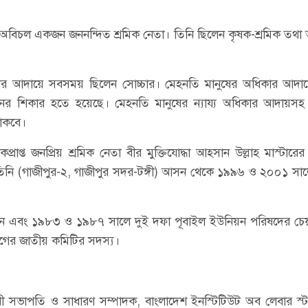
র্শে অবিচল একজন জননন্দিত শ্রমিক নেতা। তিনি ছিলেন কৃষক-শ্রমিক তথ
 অধিকার আদায়ে সবসময় ছিলেন সোচ্চার। মেহনতি মানুষের অধিকার আদা
নের শিকার হতে হয়েছে। মেহনতি মানুষের ন্যায্য অধিকার আদায়সহ
থাকবে।
দকপ্রাপ্ত জনপ্রিয় শ্রমিক নেতা বীর মুক্তিযোদ্ধা আহ্সান উল্লাহ মাস্টার
জানাই। তিনি (গাজীপুর-২, গাজীপুর সদর-টঙ্গী) আসন থেকে ১৯৯৬ ও ২০০১ সাল
ান এবং ১৯৮৩ ও ১৯৮৭ সালে দুই দফা পূবাইল ইউনিয়ন পরিষদের চেয়া
ীগের জাতীয় কমিটির সদস্য।
যকরী সভাপতি ও সাধারণ সম্পাদক, বাংলাদেশ ইনস্টিটিউট অব লেবার স্