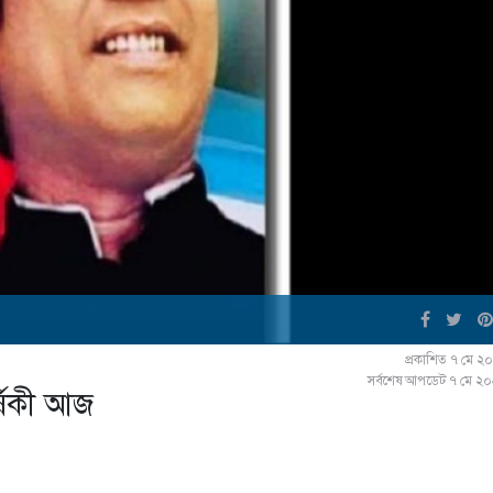
প্রকাশিত ৭ মে ২
সর্বশেষ আপডেট ৭ মে ২
র্ষিকী আজ