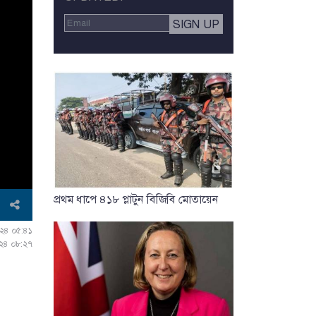
প্রথম ধাপে ৪১৮ প্লাটুন বিজিবি মোতায়েন
০২৪ ০৫:৪১
০২৪ ০৮:২৭