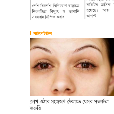
আগস্ট) সকাল
াগঞ্জে অবস্থিত
তালিকায় আজ শীর্ষে রয়েছে
কমিটির মাসিক স
দেশি-বিদেশি বিনিয়োগ বাড়াতে
রাজনৈতিকভাবে ফারা
.
 মিলস এক সময়
পাকিস্তানের রাজধানী
হয়েছে। আজ র
নিরবচ্ছিন্ন বিদ্যুৎ ও জ্বালানি
নবায়নের পাশাপা
লাহোর।...
আগস্ট...
সরবরাহ নিশ্চিত করার...
কাছ থেকে পানির ন্য
লাইফস্টাইল
চোখ ওঠার সংক্রমণ ঠেকাতে যেসব সতর্কতা
জরুরি