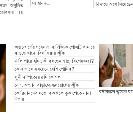
দ্য হানড...
বিদায়ে অংশ নিয়েছেন.
ভা অনুষ্ঠিত
মার্কেটে অগ্নিকাণ্ডের ঘটনা
দেশীয় তৈরি পাইপগান
ক্কা চুক্তি
োববার (৯
ঘটেছে। ফায়ার সার্ভিসের দ...
ব্রেক দিয়ে তৈরি কুড়...
শি ভারতের
ায্য হ...
অক্সফোর্ডের গবেষণা: বাণিজ্যিক পোলট্রি খামারে
বাড়ছে খাদ্যে বিষক্রিয়ার ঝুঁকি
খালি পায়ে হাঁটা: কী বলছেন স্বাস্থ্য বিশেষজ্ঞরা?
কোন ডালে সবচেয়ে বেশি প্রোটিন?
সুখী দাম্পত্যের ৫টি কৌশল
যে ৭ অভ্যাস বাড়াচ্ছে হৃদরোগের ঝুঁকি
বর্ষাকালে ত্বকের যত
কোরিয়ানদের মতো ঝকঝকে ত্বক পেতে নানা
উপায়