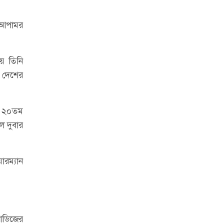
া আপামর
য়ে তিনি
 দেশের
ের ২০তম
ে দুবার
রম্যান
টাডিজের