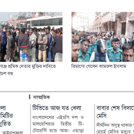
্জে শ্রমিক নেতার মুক্তির দাবিতে
রিমান্ডে গেলেন কামরুল ইসলাম
চল বন্ধ
সাম্প্রতিক
 নবায়নে
লা
টিভিতে আজ যত খেলা
লৌহজংয়ে মার্কেটে আগুন,
বাবার শেষ বিদায়
মুন্সীগঞ্জে পাইপগ
স্যা
মিটির
রক্ষা পেল হাসপাতাল-
মেসি
ডিস্ক ব্রেকের কু
বাংলাদেশের এইচপি দল ও
ে:
ষ্ঠিত
ব্যাংক
জন গ্রেপ্তার
মালয়েশিয়ার দ্বিতীয় টি-
দীর্ঘদিন অসুস্থ থাকার
টোয়েন্টি ম্যাচ আজ। এছাড়া
হোর্হে মেসির মৃত্যুর
 আইনশৃঙ্খলা
মুন্সীগঞ্জের লৌহজংয়ে একটি
মুন্সীগঞ্জের টঙ্গীবা