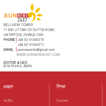
BELLVIEW TOWER
71 BIR UTTAM CR DUTTA ROAD,
HATIRPOOL DHAKA-1205
PHONE
+88 02 41060270
+88 02 41060271
EMAIL
sunnewsinfo@gmail.com
WWW.SUNNEWS24X7.COM
EDITOR & CEO
M M RUHUL AMIN
প্রচ্ছদ
শিক্ষা
জাতীয়
বিনোদন