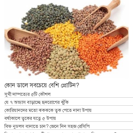
কোন ডালে সবচেয়ে বেশি প্রোটিন?
সুখী দাম্পত্যের ৫টি কৌশল
যে ৭ অভ্যাস বাড়াচ্ছে হৃদরোগের ঝুঁকি
কোরিয়ানদের মতো ঝকঝকে ত্বক পেতে নানা উপায়
বর্ষাকালে ত্বকের যত্নে ৫ উপায়
বিফ নুডলস বানাতে চান? জেনে নিন সহজ রেসিপি