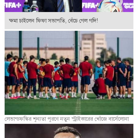
ক্ষমা চাইলেন ফিফা সভাপতি, বেঁচে গেল গদি!
লেভান্ডফস্কির শূন্যতা পূরণে নতুন স্ট্রাইকারের খোঁজে বার্সেলোনা