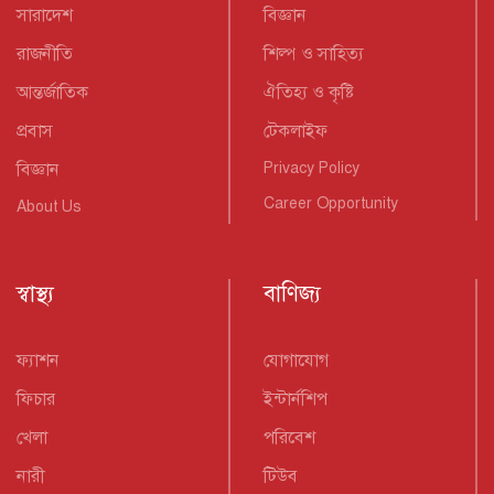
সারাদেশ
বিজ্ঞান
রাজনীতি
শিল্প ও সাহিত্য
আন্তর্জাতিক
ঐতিহ্য ও কৃষ্টি
প্রবাস
টেকলাইফ
বিজ্ঞান
Privacy Policy
Career Opportunity
About Us
স্বাস্থ্য
বাণিজ্য
ফ্যাশন
যোগাযোগ
ফিচার
ইন্টার্নশিপ
খেলা
পরিবেশ
নারী
টিউব