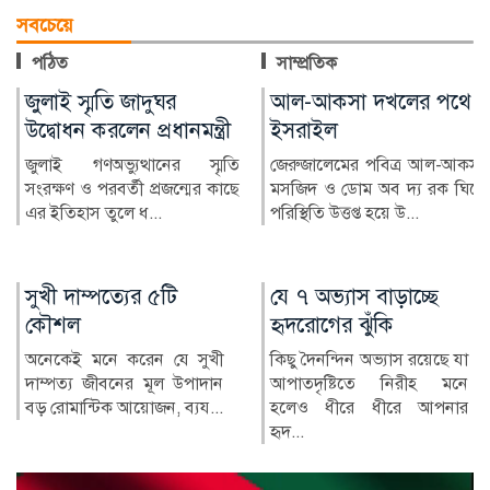
সবচেয়ে
পঠিত
সাম্প্রতিক
আল-আকসা দখলের পথে
মারা গেছেন ‘গজনি’ খ্যাত
ইসরাইল
অভিনেতা প্রদীপ রাওয়াত
জেরুজালেমের পবিত্র আল-আকসা
ভারতীয় চলচ্চিত্রের পরিচিত মুখ ও
মসজিদ ও ডোম অব দ্য রক ঘিরে
‘গজনি’ সিনেমার খলনায়ক চরিত্রে
পরিস্থিতি উত্তপ্ত হয়ে উ...
জনপ...
যে ৭ অভ্যাস বাড়াচ্ছে
বাগেরহাটে একই
হৃদরোগের ঝুঁকি
পরিবারের তিনজনকে
হত্যা, দাফন সম্পন্ন
কিছু দৈনন্দিন অভ্যাস রয়েছে যা
আপাতদৃষ্টিতে নিরীহ মনে
বাগেরহাটের কচুয়া উপজেলায়
হলেও ধীরে ধীরে আপনার
হত্যাকাণ্ডের শিকার একই
হৃদ...
পরিবারের তিন সদস্যের দাফন
সম্...