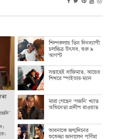
শিল্পকলায় তিন দিনব্যাপী
চলচ্চিত্র উৎসব, শুরু ৯
আগস্ট
সপ্তাহেই বাজিমাত, আয়ের
শিখরে স্পাইডার-ম্যান
েতা
মারা গেছেন ‘গজনি’ খ্যাত
অভিনেতা প্রদীপ রাওয়াত
‘গজনি’
েন।
ভাবনাকে জন্মদিনের
ছর।
শুভেচ্ছা জানালেন পূর্ণিমা