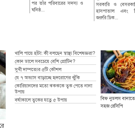
জমুল ইসলামের
বারের সদস্য ও
বাবুর বিরুদ্ধে দায়ে
রেসপন্স ব্যা...
অভিবাসনের মাধ্যমে বিদেশগামী
সরকারি ও বেসরকারি সব
কর্মীদের প্রতারণার ঝুঁ...
হাসপাতাল এবং ক্লিনিকে
জরুরি চিক...
খালি পায়ে হাঁটা: কী বলছেন স্বাস্থ্য বিশেষজ্ঞরা?
কোন ডালে সবচেয়ে বেশি প্রোটিন?
সুখী দাম্পত্যের ৫টি কৌশল
যে ৭ অভ্যাস বাড়াচ্ছে হৃদরোগের ঝুঁকি
কোরিয়ানদের মতো ঝকঝকে ত্বক পেতে নানা
উপায়
বিফ নুডলস বানাতে
বর্ষাকালে ত্বকের যত্নে ৫ উপায়
সহজ রেসিপি
রে