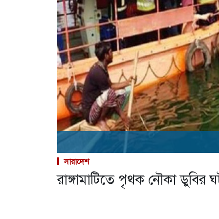
সারাদেশ
রাঙ্গামাটিতে পৃথক নৌকা ডুবির 