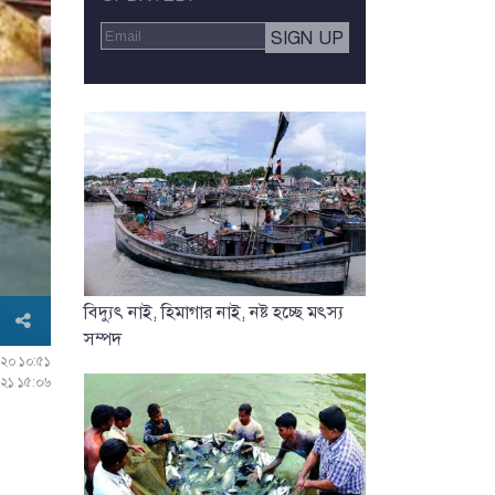
বিদ্যুৎ নাই, হিমাগার নাই, নষ্ট হচ্ছে মৎস্য
সম্পদ
২০২০ ১০:৫১
০২১ ১৫:০৬