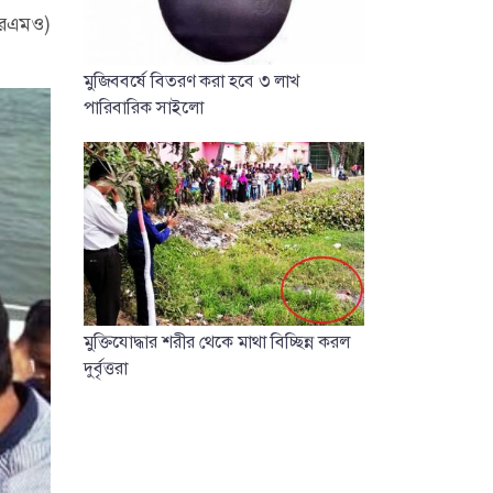
(আরএমও)
মুজিববর্ষে বিতরণ করা হবে ৩ লাখ
পারিবারিক সাইলো
মুক্তিযোদ্ধার শরীর থেকে মাথা বিচ্ছিন্ন করল
দুর্বৃত্তরা