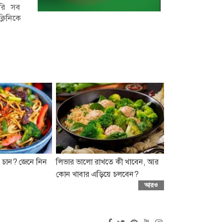
র করা...
আন্দোলন ঘিরে সংঘটিত...
এনামুল হকের বক্তব্যকে
নোয়াখালীর সুবর্ণচর
করে জু...
উপজেলার পূর্ব চরবাটা
ইউনিয়নের সেলিম বাজার ও
কালাদুর এলাকায়...
 চান? জেনে নিন
লিভার ভালো রাখতে কী খাবেন, আর
কোন খাবার এড়িয়ে চলবেন?
আরও