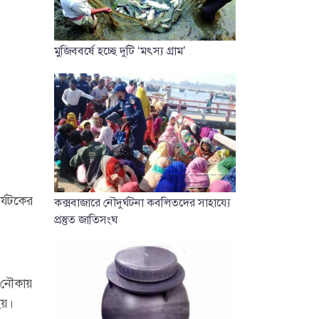
মুজিববর্ষে হচ্ছে দুটি ‘মৎস্য গ্রাম’
র্যটকের
কক্সবাজারে নৌদুর্ঘটনা কবলিতদের সাহায্যে
প্রস্তুত জাতিসংঘ
ত নৌকায়
হয়।