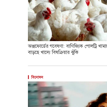
অক্সফোর্ডের গবেষণা: বাণিজ্যিক পোলট্রি খামা
বাড়ছে খাদ্যে বিষক্রিয়ার ঝুঁকি
বিনোদন