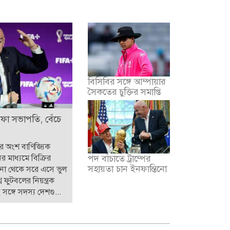
বিসিবির সঙ্গে আম্পায়ার
সৈকতের চুক্তির সমাপ্তি
িফা সভাপতি, বেঁচে
ার অংশ বাণিজ্যিক
ের মাধ্যমে বিক্রির
পদ বাঁচাতে ট্রাম্পের
সহায়তা চান ইনফান্তিনো
পনা থেকে সরে এসে ভুল
ব ফুটবলের নিয়ন্ত্রক
সঙ্গে সদস্য দেশগু...