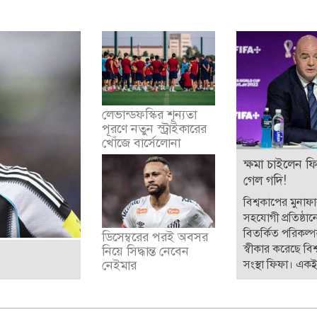
লেভান্ডফস্কির শূন্যতা
পূরণে নতুন স্ট্রাইকারের
খোঁজে বার্সেলোনা
ক্ষমা চাইলেন ফ
গেল গদি!
বিশ্বকাপের মুনাফ
সহযোগী প্রতিষ্ঠান
বিতর্কিত পরিকল্
ডিসেম্বরের পরই অবসর
স্বীকার করেছে বিশ্
নিয়ে সিদ্ধান্ত নেবেন
সংস্থা ফিফা। একই 
নেইমার