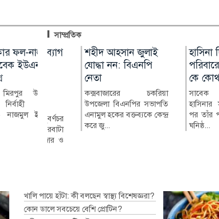
সাম্প্রতিক
িও ব্যাগ
নাস্তা
শহীদ আহসান জুলাই
মুন্সীগঞ্জে সাংবাদিকের
হাসিনা দিল্লিতে,
নিরাপদ অভিবাস
মের
ইউএনওকে
যোদ্ধা নন: বিএনপি
বিরুদ্ধে মামলার প্রতিবাদে
পরিবারের অন্য স
প্রতারণার ঝুঁকি ক
নেতা
মানববন্ধন
কে কোথায়?
জেলা প্রশাসক নু
আশরাফী
ুর উপজেলার
কক্সবাজারের চকরিয়া
মুন্সীগঞ্জ প্রেসক্লাবের সিনিয়র
সাবেক প্রধানমন্ত্
 কর্মকর্তা
উপজেলা বিএনপির সভাপতি
সহ-সভাপতি মাহাবুব আলম
হাসিনার সরকারের
নিরাপদ, নিয়মিত ও ব
ুল ইসলামের
এনামুল হকের বক্তব্যকে কেন্দ্র
বাবুর বিরুদ্ধে দায়ের করা...
পর তাঁর পরিবারের স
অভিবাসনের মাধ্যমে 
ুবর্ণচর
করে জু...
ঘনিষ্ঠ...
কর্মীদের প্রতারণার ঝুঁ..
ব চরবাটা
 বাজার ও
.
খালি পায়ে হাঁটা: কী বলছেন স্বাস্থ্য বিশেষজ্ঞরা?
কোন ডালে সবচেয়ে বেশি প্রোটিন?