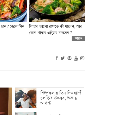
 চান? জেনে নিন
লিভার ভালো রাখতে কী খাবেন, আর
কোন খাবার এড়িয়ে চলবেন?
আরও
শিল্পকলায় তিন দিনব্যাপী
চলচ্চিত্র উৎসব, শুরু ৯
আগস্ট