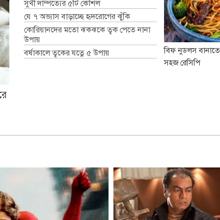
সুখী দাম্পত্যের ৫টি কৌশল
যে ৭ অভ্যাস বাড়াচ্ছে হৃদরোগের ঝুঁকি
কোরিয়ানদের মতো ঝকঝকে ত্বক পেতে নানা
উপায়
বিফ নুডলস বানাতে
বর্ষাকালে ত্বকের যত্নে ৫ উপায়
সহজ রেসিপি
রে