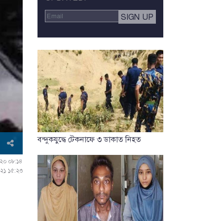
বন্দুকযুদ্ধে টেকনাফে ৩ ডাকাত নিহত
০২০ ০৮:১৪
০২১ ১৫:২৩