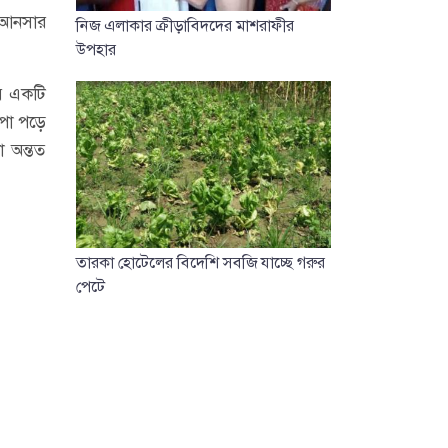
র আনসার
নিজ এলাকার ক্রীড়াবিদদের মাশরাফীর
উপহার
ির একটি
াপা পড়ে
া অন্তত
তারকা হোটেলের বিদেশি সবজি যাচ্ছে গরুর
পেটে