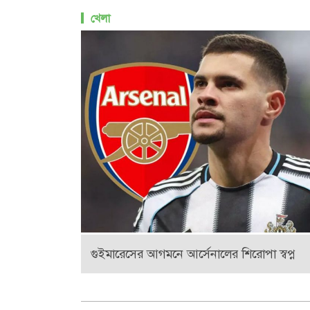
খেলা
গুইমারেসের আগমনে আর্সেনালের শিরোপা স্বপ্ন