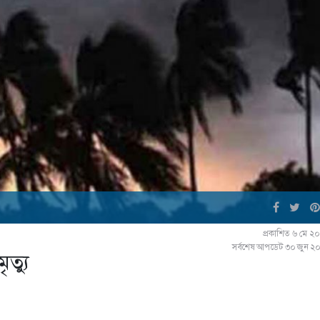
প্রকাশিত ৬ মে ২
সর্বশেষ আপডেট ৩০ জুন ২
ৃত্যু