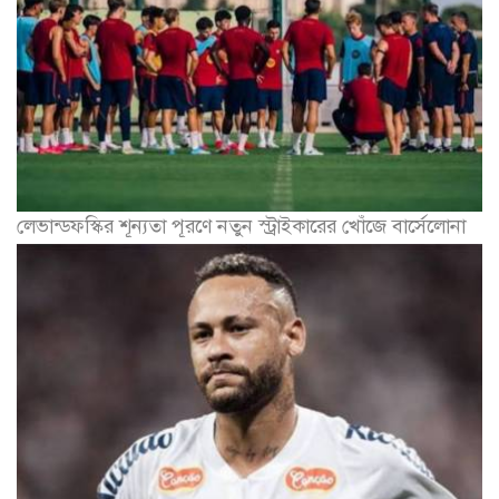
লেভান্ডফস্কির শূন্যতা পূরণে নতুন স্ট্রাইকারের খোঁজে বার্সেলোনা