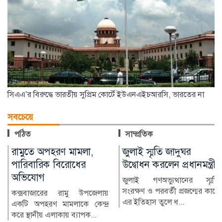
সিএএ’র বিরুদ্ধে ভারতীয় সুপ্রিম কোর্টে ইউএনএইচআরসি, ভারতের না
সবচেয়ে
পঠিত
সাম্প্রতিক
জুলাই স্মৃতি জাদুঘর
নিরাপদ অভিবাসনে
উদ্বোধন করলেন প্রধানমন্ত্রী
প্রতারণার ঝুঁকি কমে: জেলা
প্রশাসক নুরমহল আশরাফী
জুলাই গণঅভ্যুত্থানের স্মৃতি
সংরক্ষণ ও পরবর্তী প্রজন্মের কাছে
নিরাপদ, নিয়মিত ও বিধিসম্মত
এর ইতিহাস তুলে ধ...
অভিবাসনের মাধ্যমে বিদেশগামী
কর্মীদের প্রতারণার ঝুঁ...