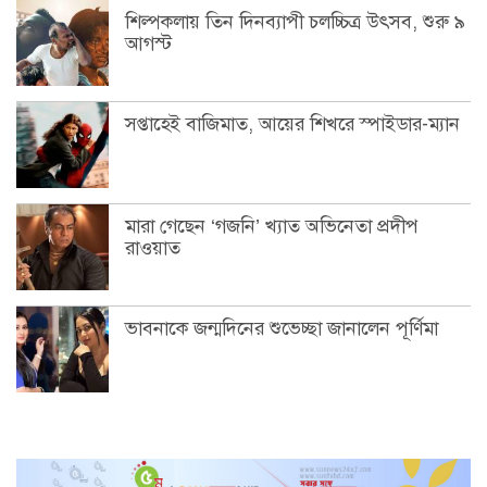
শিল্পকলায় তিন দিনব্যাপী চলচ্চিত্র উৎসব, শুরু ৯
আগস্ট
সপ্তাহেই বাজিমাত, আয়ের শিখরে স্পাইডার-ম্যান
মারা গেছেন ‘গজনি’ খ্যাত অভিনেতা প্রদীপ
রাওয়াত
ভাবনাকে জন্মদিনের শুভেচ্ছা জানালেন পূর্ণিমা