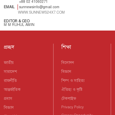
+88 02 41060271
EMAIL
sunnewsinfo@gmail.com
WWW.SUNNEWS24X7.COM
EDITOR & CEO
M M RUHUL AMIN
প্রচ্ছদ
শিক্ষা
জাতীয়
বিনোদন
সারাদেশ
বিজ্ঞান
রাজনীতি
শিল্প ও সাহিত্য
আন্তর্জাতিক
ঐতিহ্য ও কৃষ্টি
প্রবাস
টেকলাইফ
বিজ্ঞান
Privacy Policy