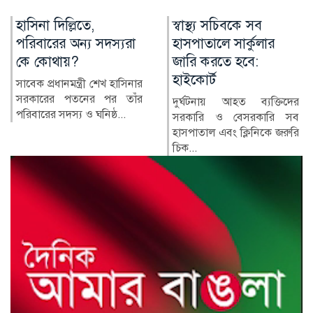
স্বাস্থ্য সচিবকে সব
র‍্যাবের পরিবর্তে নতুন
হাসপাতালে সার্কুলার
বাহিনী, কী আছে খসড়া
জারি করতে হবে:
আইনে?
হাইকোর্ট
র‍্যাপিড অ্যাকশন ব্যাটালিয়ন
(র‍্যাব) বিলুপ্ত করে স্পেশাল
দুর্ঘটনায় আহত ব্যক্তিদের
রেসপন্স ব্যা...
সরকারি ও বেসরকারি সব
হাসপাতাল এবং ক্লিনিকে জরুরি
চিক...