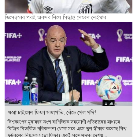
ডিসেম্বরের পরই অবসর নিয়ে সিদ্ধান্ত নেবেন নেইমার
ক্ষমা চাইলেন ফিফা সভাপতি, বেঁচে গেল গদি!
বিশ্বকাপের মুনাফার অংশ বাণিজ্যিক সহযোগী প্রতিষ্ঠানের মাধ্যমে
বিক্রির বিতর্কিত পরিকল্পনা থেকে সরে এসে ভুল স্বীকার করেছে বিশ্ব
ফুটবলের নিয়ন্ত্রক সংস্থা ফিফা। একই সঙ্গে সদস্য দেশগু...