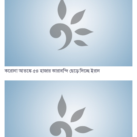
করোনা আতঙ্কে ৫৪ হাজার কারাবন্দি ছেড়ে দিচ্ছে ইরান