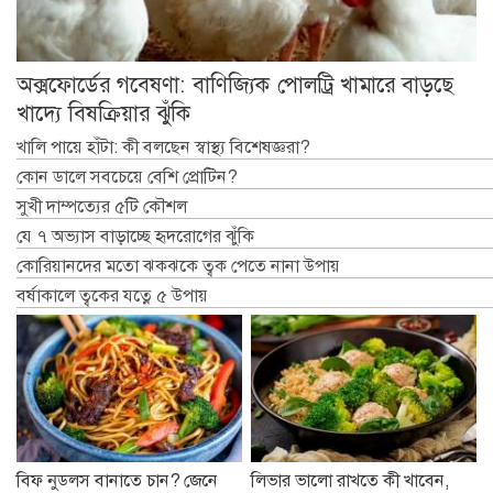
অক্সফোর্ডের গবেষণা: বাণিজ্যিক পোলট্রি খামারে বাড়ছে
খাদ্যে বিষক্রিয়ার ঝুঁকি
খালি পায়ে হাঁটা: কী বলছেন স্বাস্থ্য বিশেষজ্ঞরা?
কোন ডালে সবচেয়ে বেশি প্রোটিন?
সুখী দাম্পত্যের ৫টি কৌশল
যে ৭ অভ্যাস বাড়াচ্ছে হৃদরোগের ঝুঁকি
কোরিয়ানদের মতো ঝকঝকে ত্বক পেতে নানা উপায়
বর্ষাকালে ত্বকের যত্নে ৫ উপায়
বিফ নুডলস বানাতে চান? জেনে
লিভার ভালো রাখতে কী খাবেন,