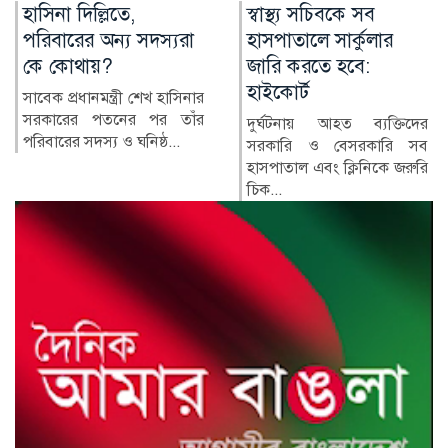
স্বাস্থ্য সচিবকে সব
র‍্যাবের পরিবর্তে নতুন
হাসপাতালে সার্কুলার
বাহিনী, কী আছে খসড়া
জারি করতে হবে:
আইনে?
হাইকোর্ট
র‍্যাপিড অ্যাকশন ব্যাটালিয়ন
(র‍্যাব) বিলুপ্ত করে স্পেশাল
দুর্ঘটনায় আহত ব্যক্তিদের
রেসপন্স ব্যা...
সরকারি ও বেসরকারি সব
হাসপাতাল এবং ক্লিনিকে জরুরি
চিক...