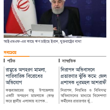
আইএমএফ-এর কাছে ঋণ চাইছে ইরান, যুক্তরাষ্ট্রের বাধা
সবচেয়ে
পঠিত
সাম্প্রতিক
নিরাপদ অভিবাসনে
মুন্সীগঞ্জে সাংবাদিকের
প্রতারণার ঝুঁকি কমে: জেলা
বিরুদ্ধে মামলার প্রতিবাদে
প্রশাসক নুরমহল আশরাফী
মানববন্ধন
নিরাপদ, নিয়মিত ও বিধিসম্মত
মুন্সীগঞ্জ প্রেসক্লাবের সিনিয়র সহ-
অভিবাসনের মাধ্যমে বিদেশগামী
সভাপতি মাহাবুব আলম বাবুর
কর্মীদের প্রতারণার ঝুঁ...
বিরুদ্ধে দায়ের করা...