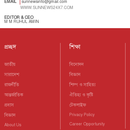
EMAIL
sunnewsinfo@gmail.com
WWW.SUNNEWS24X7.COM
EDITOR & CEO
M M RUHUL AMIN
প্রচ্ছদ
শিক্ষা
জাতীয়
বিনোদন
সারাদেশ
বিজ্ঞান
রাজনীতি
শিল্প ও সাহিত্য
আন্তর্জাতিক
ঐতিহ্য ও কৃষ্টি
প্রবাস
টেকলাইফ
বিজ্ঞান
Privacy Policy
Career Opportunity
About Us