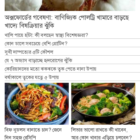
অক্সফোর্ডের গবেষণা: বাণিজ্যিক পোলট্রি খামারে বাড়ছে
খাদ্যে বিষক্রিয়ার ঝুঁকি
খালি পায়ে হাঁটা: কী বলছেন স্বাস্থ্য বিশেষজ্ঞরা?
কোন ডালে সবচেয়ে বেশি প্রোটিন?
সুখী দাম্পত্যের ৫টি কৌশল
যে ৭ অভ্যাস বাড়াচ্ছে হৃদরোগের ঝুঁকি
কোরিয়ানদের মতো ঝকঝকে ত্বক পেতে নানা উপায়
বর্ষাকালে ত্বকের যত্নে ৫ উপায়
বিফ নুডলস বানাতে চান? জেনে
লিভার ভালো রাখতে কী খাবেন,
নিন সহজ রেসিপি
আর কোন খাবার এড়িয়ে চলবেন?