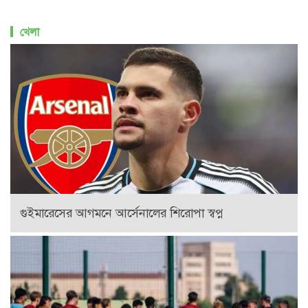
খেলা
গুইমারেসের আগমনে আর্সেনালের শিরোপা স্বপ্ন