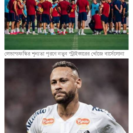
লেভান্ডফস্কির শূন্যতা পূরণে নতুন স্ট্রাইকারের খোঁজে বার্সেলোনা