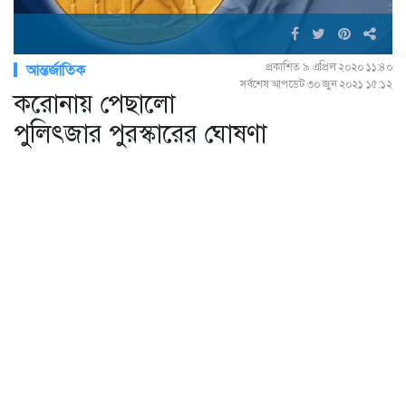
প্রকাশিত ৯ এপ্রিল ২০২০ ১১:৪০
আন্তর্জাতিক
সর্বশেষ আপডেট ৩০ জুন ২০২১ ১৫:১২
করোনায় পেছালো
পুলিৎজার পুরস্কারের ঘোষণা