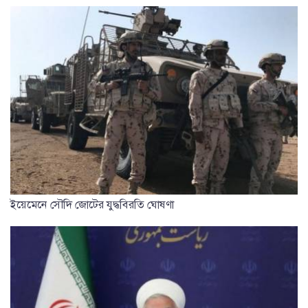
ইয়েমেনে সৌদি জোটের যুদ্ধবিরতি ঘোষণা