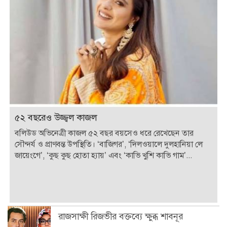
৫২ বছরেও উজ্জ্বল কাজল
বলিউড অভিনেত্রী কাজল ৫২ বছর বয়সেও ধরে রেখেছেন তার
সৌন্দর্য ও প্রাণবন্ত উপস্থিতি। ‘বাজিগর’, ‘দিলওয়ালে দুলহানিয়া লে
জায়েংগে’, ‘কুছ কুছ হোতা হ্যায়’ এবং ‘কাভি খুশি কাভি গাম’...
রাজসাক্ষী রিজভীর বক্তব্যে ক্ষুব্ধ শাবনূর