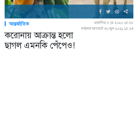
প্রকাশিত ৫ মে ২০২০ ০৫:৫৮
আন্তর্জাতিক
সর্বশেষ আপডেট ৩০ জুন ২০২১ ১৫:২৩
করোনায় আক্রান্ত হলো
ছাগল এমনকি পেঁপেও!