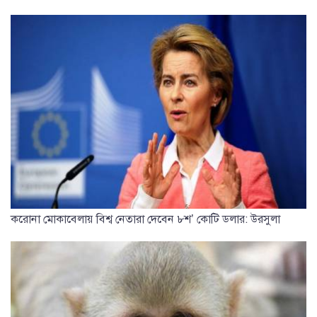
করোনা মোকাবেলায় বিশ্ব নেতারা দেবেন ৮শ’ কোটি ডলার: উরসুলা