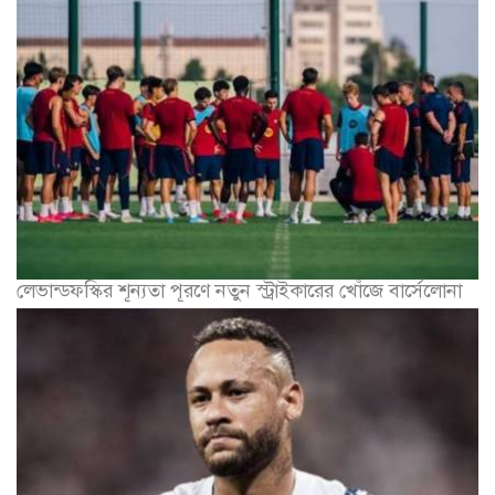
লেভান্ডফস্কির শূন্যতা পূরণে নতুন স্ট্রাইকারের খোঁজে বার্সেলোনা