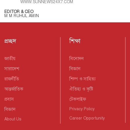
WWW.SUNNEWS24X7.COM
EDITOR & CEO
M M RUHUL AMIN
প্রচ্ছদ
শিক্ষা
জাতীয়
বিনোদন
সারাদেশ
বিজ্ঞান
রাজনীতি
শিল্প ও সাহিত্য
আন্তর্জাতিক
ঐতিহ্য ও কৃষ্টি
প্রবাস
টেকলাইফ
বিজ্ঞান
Privacy Policy
Career Opportunity
About Us