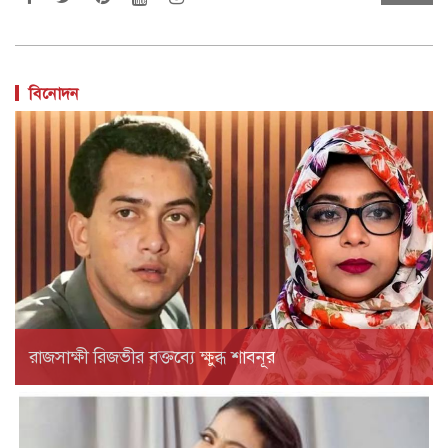
বিনোদন
রাজসাক্ষী রিজভীর বক্তব্যে ক্ষুব্ধ শাবনূর