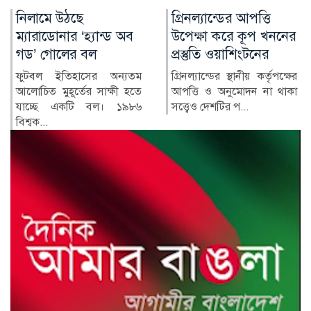
গ্রিনল্যান্ডের আপত্তি
রাশিয়া-ইউক্রেন
উপেক্ষা করে কূপ খননের
পাল্টাপাল্টি হামলায়
প্রস্তুতি ওয়াশিংটনের
নিহত ৩, আহত ১০
গ্রিনল্যান্ডের স্থানীয় কর্তৃপক্ষের
রাশিয়া ও ইউক্রেনের মধ্যে
আপত্তি ও অনুমোদন না থাকা
শনিবার রাতভর পাল্টাপাল্টি
সত্ত্বেও দেশটির প...
হামলায় অন্তত তিনজন নিহত
ও...