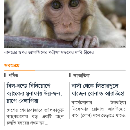
বানরের ওপর ভ্যাকসিনের পরীক্ষা সফলের দাবি চীনের
সবচেয়ে
পঠিত
সাম্প্রতিক
বার্সা থেকে লিভারপুলে
চিকিৎসক নিরাপদ
যাচ্ছেন রোনাল্ড আরাউহো
থাকলেই বদলাবে
স্বাস্থ্যসেবার চিত্র
বার্সেলোনার উরুগুইয়ান
ডিফেন্ডার রোনাল্ড আরাউহোকে
বাংলাদেশের স্বাস্থ্য খাতে গত
ধারে (লোন) দলে ভেড়াতে যাচ্ছে...
কয়েক দশকে উল্লেখযোগ্য
অগ্রগতি হয়েছে। মাতৃ ও শি...