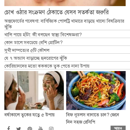
চোখ ওঠার সংক্রমণ ঠেকাতে যেসব সতর্কতা জরুরি
অক্সফোর্ডের গবেষণা: বাণিজ্যিক পোলট্রি খামারে বাড়ছে খাদ্যে বিষক্রিয়ার
ঝুঁকি
খালি পায়ে হাঁটা: কী বলছেন স্বাস্থ্য বিশেষজ্ঞরা?
কোন ডালে সবচেয়ে বেশি প্রোটিন?
সুখী দাম্পত্যের ৫টি কৌশল
যে ৭ অভ্যাস বাড়াচ্ছে হৃদরোগের ঝুঁকি
কোরিয়ানদের মতো ঝকঝকে ত্বক পেতে নানা উপায়
বর্ষাকালে ত্বকের যত্নে ৫ উপায়
বিফ নুডলস বানাতে চান? জেনে
নিন সহজ রেসিপি
আরও