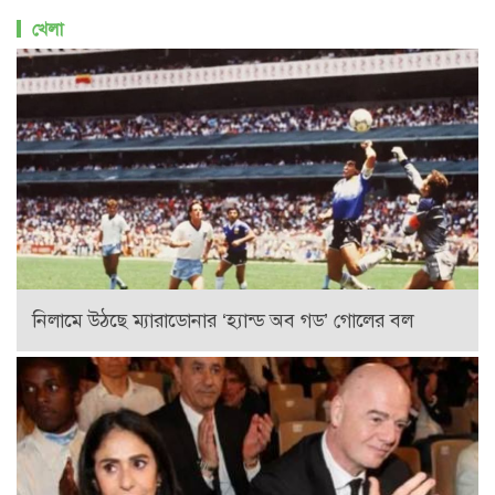
খেলা
নিলামে উঠছে ম্যারাডোনার ‘হ্যান্ড অব গড’ গোলের বল