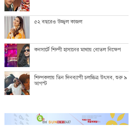
৫২ বছরেও উজ্জ্বল কাজল
কনসার্টে শিল্পী হাসানের মাথায় বোতল নিক্ষেপ
শিল্পকলায় তিন দিনব্যাপী চলচ্চিত্র উৎসব, শুরু ৯
আগস্ট