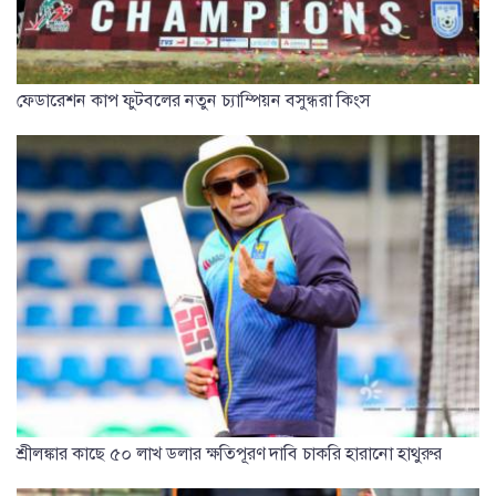
ফেডারেশন কাপ ফুটবলের নতুন চ্যাম্পিয়ন বসুন্ধরা কিংস
শ্রীলঙ্কার কাছে ৫০ লাখ ডলার ক্ষতিপূরণ দাবি চাকরি হারানো হাথুরুর