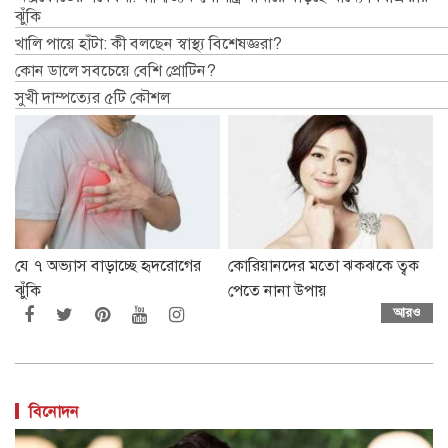
ঝুঁকি
খালি পায়ে হাঁটা: কী বলছেন স্বাস্থ্য বিশেষজ্ঞরা?
কোন ডালে সবচেয়ে বেশি প্রোটিন?
সুখী দাম্পত্যের ৫টি কৌশল
যে ৭ অভ্যাস বাড়াচ্ছে হৃদরোগের
কোরিয়ানদের মতো ঝকঝকে ত্বক
ঝুঁকি
পেতে নানা উপায়
আরও
বিনোদন