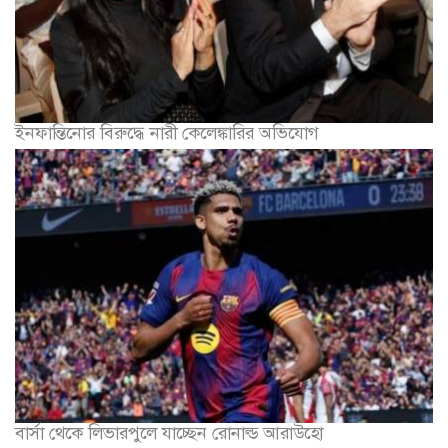
ইনফান্তিনোর বিরুদ্ধে নারী কেলেঙ্কারির অভিযোগ
বার্সা থেকে লিভারপুলে যাচ্ছেন রোনাল্ড আরাউহো