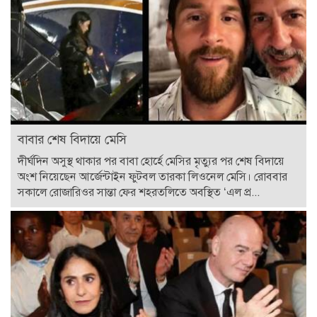
বাবার শেষ বিদায়ে মেসি
দীর্ঘদিন অসুস্থ থাকার পর বাবা হোর্হে মেসির মৃত্যুর পর শেষ বিদায়ে
অংশ নিয়েছেন আর্জেন্টাইন ফুটবল তারকা লিওনেল মেসি। রোববার
সকালে রোজারিওর সান্তা ফের শহরতলিতে অবস্থিত ‘এল প্র...