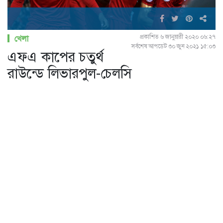
প্রকাশিত ৬ জানুয়ারী ২০২০ ০৬:২৭
খেলা
সর্বশেষ আপডেট ৩০ জুন ২০২১ ১৫:০৩
এফএ কাপের চতুর্থ
রাউন্ডে লিভারপুল-চেলসি