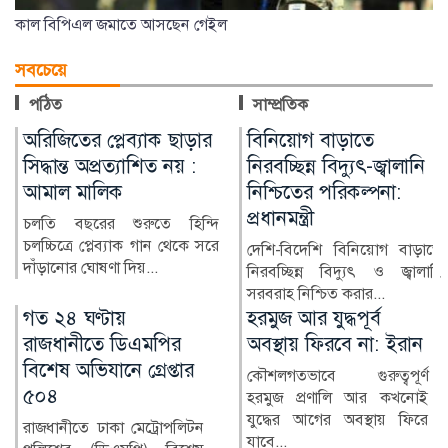
কাল বিপিএল জমাতে আসছেন গেইল
সবচেয়ে
পঠিত
সাম্প্রতিক
বিনিয়োগ বাড়াতে
বন্ধ ছয় সুগার মিলের ব্যয়
নিরবচ্ছিন্ন বিদ্যুৎ-জ্বালানি
শত কোটি টাকা, ধ্বংস
নিশ্চিতের পরিকল্পনা:
হচ্ছে মূল্যবান সম্পদ
প্রধানমন্ত্রী
গাইবান্ধার গোবিন্দগঞ্জ উপজেলার
মহিমাগঞ্জে অবস্থিত রংপুর সুগার
দেশি-বিদেশি বিনিয়োগ বাড়াতে
মিলস এক সময় উত্...
নিরবচ্ছিন্ন বিদ্যুৎ ও জ্বালানি
সরবরাহ নিশ্চিত করার...
হরমুজ আর যুদ্ধপূর্ব
আবারও প্রশ্নফাঁসের
অবস্থায় ফিরবে না: ইরান
অভিযোগে উত্তাল ভারত
কৌশলগতভাবে গুরুত্বপূর্ণ
নিয়োগ পরীক্ষায় অনিয়ম ও
হরমুজ প্রণালি আর কখনোই
প্রশ্নফাঁসের অভিযোগে আবারও
যুদ্ধের আগের অবস্থায় ফিরে
উত্তাল হয়ে উঠেছে ভারত।
যাবে...
ঝাড়খ...