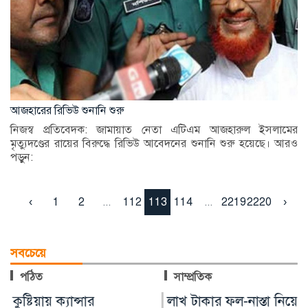
আজহারের রিভিউ শুনানি শুরু
নিজস্ব প্রতিবেদক: জামায়াত নেতা এটিএম আজহারুল ইসলামের
মৃত্যুদণ্ডের রায়ের বিরুদ্ধে রিভিউ আবেদনের শুনানি শুরু হয়েছে। আরও
পড়ুন:
‹
1
2
...
112
113
114
...
2219
2220
›
সবচেয়ে
পঠিত
সাম্প্রতিক
লাখ টাকার ফল-নাস্তা নিয়ে
মুন্সীগঞ্জে সাংবাদিকের