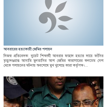
আবরারের হত্যাকারী জেমির পলায়ন
নিজস্ব প্রতিবেদক: বুয়েট শিক্ষার্থী আবরার ফাহাদ হত্যার দায়ে ফাঁসির
মৃত্যুদণ্ডপ্রাপ্ত আসামি মুনতাসির আল জেমির কারাগারের কনডেম সেল
থেকে পলায়নের ঘটনায় অবশেষে মুখ খুলেছে কারা কর্তৃপক্ষ।...