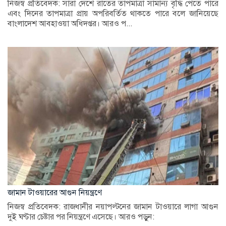
নিজস্ব প্রতিবেদক: সারা দেশে রাতের তাপমাত্রা সামান্য বৃদ্ধি পেতে পারে
এবং দিনের তাপমাত্রা প্রায় অপরিবর্তিত থাকতে পারে বলে জানিয়েছে
বাংলাদেশ আবহাওয়া অধিদপ্তর। আরও প...
জামান টাওয়ারের আগুন নিয়ন্ত্রণে
নিজস্ব প্রতিবেদক: রাজধানীর নয়াপল্টনের জামান টাওয়ারে লাগা আগুন
দুই ঘণ্টার চেষ্টার পর নিয়ন্ত্রণে এসেছে। আরও পড়ুন: