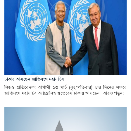
ঢাকায় আসছেন জাতিসংঘ মহাসচিব
নিজস্ব প্রতিবেদক: আগামী ১৩ মার্চ (বৃহস্পতিবার) চার দিনের সফরে
জাতিসংঘ মহাসচিব অ্যান্তোনিও গুতেরেস ঢাকায় আসছেন। আরও পড়ুন: