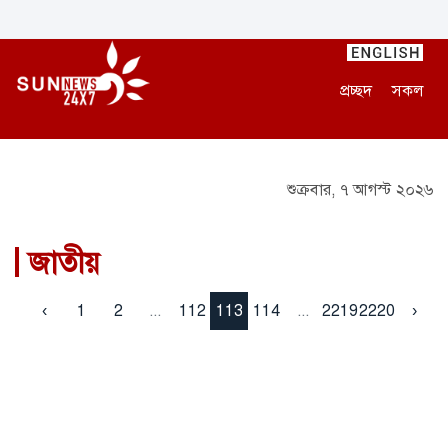
প্রচ্ছদ
সকল
শুক্রবার, ৭ আগস্ট ২০২৬
জাতীয়
‹
1
2
...
112
113
114
...
2219
2220
›