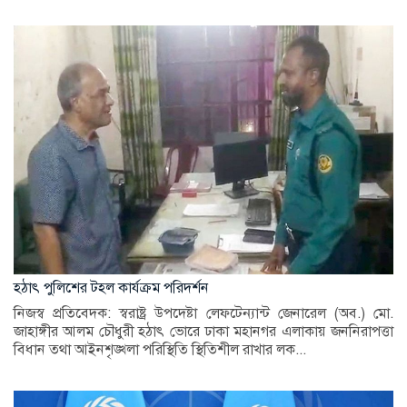
হঠাৎ পুলিশের টহল কার্যক্রম পরিদর্শন
নিজস্ব প্রতিবেদক: স্বরাষ্ট্র উপদেষ্টা লেফটেন্যান্ট জেনারেল (অব.) মো.
জাহাঙ্গীর আলম চৌধুরী হঠাৎ ভোরে ঢাকা মহানগর এলাকায় জননিরাপত্তা
বিধান তথা আইনশৃঙ্খলা পরিস্থিতি স্থিতিশীল রাখার লক...