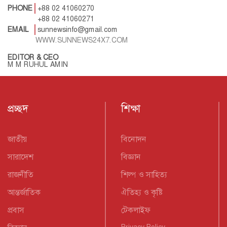
PHONE
+88 02 41060270
+88 02 41060271
EMAIL
sunnewsinfo@gmail.com
WWW.SUNNEWS24X7.COM
EDITOR & CEO
M M RUHUL AMIN
প্রচ্ছদ
শিক্ষা
জাতীয়
বিনোদন
সারাদেশ
বিজ্ঞান
রাজনীতি
শিল্প ও সাহিত্য
আন্তর্জাতিক
ঐতিহ্য ও কৃষ্টি
প্রবাস
টেকলাইফ