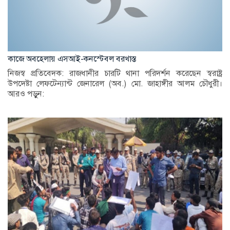
কাজে অবহেলায় এসআই-কনস্টেবল বরখাস্ত
নিজস্ব প্রতিবেদক: রাজধানীর চারটি থানা পরিদর্শন করেছেন স্বরাষ্ট্র
উপদেষ্টা লেফটেন্যান্ট জেনারেল (অব.) মো. জাহাঙ্গীর আলম চৌধুরী।
আরও পড়ুন: