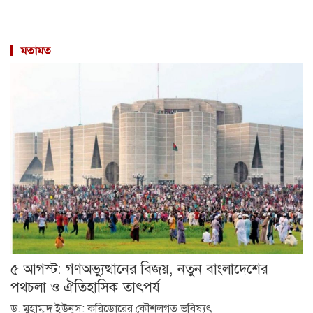
মতামত
৫ আগস্ট: গণঅভ্যুত্থানের বিজয়, নতুন বাংলাদেশের
পথচলা ও ঐতিহাসিক তাৎপর্য
ড. মুহাম্মদ ইউনূস: করিডোরের কৌশলগত ভবিষ্যৎ