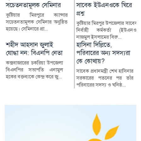
সাবেক ইউএনওকে ঘিরে
বিরুদ্ধে মামলার প্রতিবাদে
প্রশ্ন
মানববন্ধন
কুষ্টিয়ার মিরপুর উপজেলার সাবেক
মুন্সীগঞ্জ প্রেসক্লাবের সিনিয়র সহ-
নির্বাহী কর্মকর্তা (ইউএনও)
সভাপতি মাহাবুব আলম বাবুর
নাজমুল ইসলামের বিরু...
বিরুদ্ধে দায়ের করা...
হাসিনা দিল্লিতে,
দখল-দূষণে বিপন্ন দেশের
পরিবারের অন্য সদস্যরা
নদী
কে কোথায়?
বাংলাদেশ নদীমাতৃক দেশ
হিসেবে পরিচিত হলেও দেশের
সাবেক প্রধানমন্ত্রী শেখ হাসিনার
অধিকাংশ নদী এখন দখল,
সরকারের পতনের পর তাঁর
দূষণ, নাব...
পরিবারের সদস্য ও ঘনিষ্ঠ...