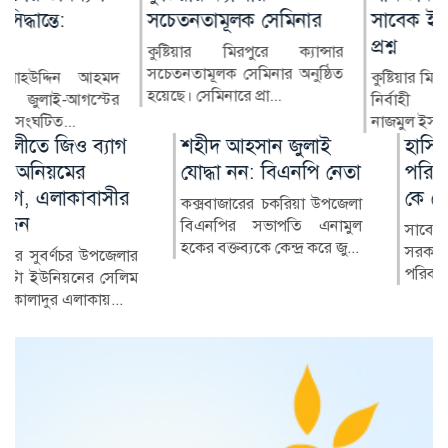
সচেতনতামূলক সেমিনার
সাবেক ইউএনওকে ঘিরে
প্রশ্ন
কুষ্টিয়ার মিরপুরে ক্যান্সার
সচেতনতামূলক সেমিনার অনুষ্ঠিত
কুষ্টিয়ার মিরপুর উপজেলার সাবেক
হয়েছে। সেমিনারে প্রা...
নির্বাহী কর্মকর্তা (ইউএনও)
নাজমুল ইসলামের বিরু...
শহীদ আহসান জুলাই
হাসিনা দিল্লিতে,
যোদ্ধা নন: বিএনপি নেতা
পরিবারের অন্য সদস্যরা
কে কোথায়?
কক্সবাজারের চকরিয়া উপজেলা
বিএনপির সভাপতি এনামুল
সাবেক প্রধানমন্ত্রী শেখ হাসিনার
হকের বক্তব্যকে কেন্দ্র করে জু...
সরকারের পতনের পর তাঁর
পরিবারের সদস্য ও ঘনিষ্ঠ...