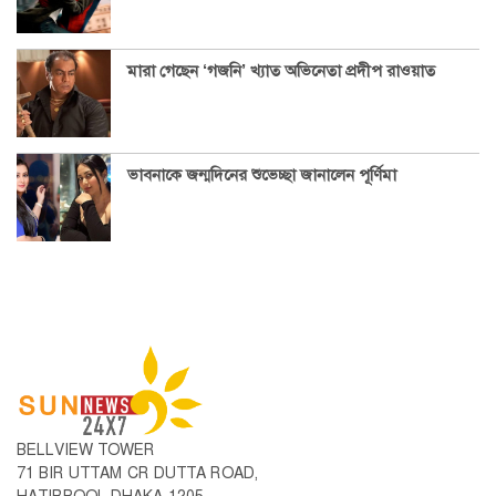
মারা গেছেন ‘গজনি’ খ্যাত অভিনেতা প্রদীপ রাওয়াত
ভাবনাকে জন্মদিনের শুভেচ্ছা জানালেন পূর্ণিমা
BELLVIEW TOWER
71 BIR UTTAM CR DUTTA ROAD,
HATIRPOOL DHAKA-1205