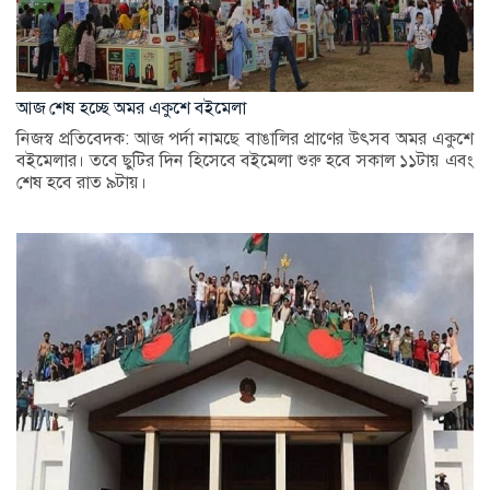
আজ শেষ হচ্ছে অমর একুশে বইমেলা
নিজস্ব প্রতিবেদক: আজ পর্দা নামছে বাঙালির প্রাণের উৎসব অমর একুশে
বইমেলার। তবে ছুটির দিন হিসেবে বইমেলা শুরু হবে সকাল ১১টায় এবং
শেষ হবে রাত ৯টায়।