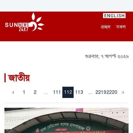
প্রচ্ছদ
সকল
শুক্রবার, ৭ আগস্ট ২০২৬
জাতীয়
‹
1
2
...
111
112
113
...
2219
2220
›