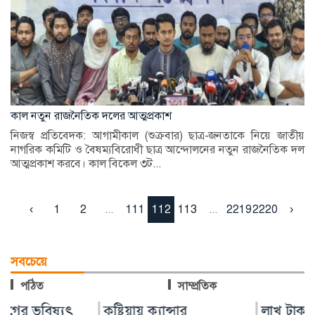
কাল নতুন রাজনৈতিক দলের আত্মপ্রকাশ
নিজস্ব প্রতিবেদক: আগামীকাল (শুক্রবার) ছাত্র-জনতাকে নিয়ে জাতীয়
নাগরিক কমিটি ও বৈষম্যবিরোধী ছাত্র আন্দোলনের নতুন রাজনৈতিক দল
আত্মপ্রকাশ করবে। কাল বিকেল ৩ট...
‹
1
2
...
111
112
113
...
2219
2220
›
সবচেয়ে
পঠিত
সাম্প্রতিক
কুষ্টিয়ায় ক্যান্সার
লাখ টাকার ফল-নাস্তা নিয়ে