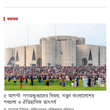
মতামত
৫ আগস্ট: গণঅভ্যুত্থানের বিজয়, নতুন বাংলাদেশের
পথচলা ও ঐতিহাসিক তাৎপর্য
ড. মুহাম্মদ ইউনূস: করিডোরের কৌশলগত ভবিষ্যৎ