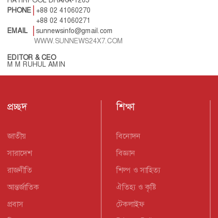
PHONE
+88 02 41060270
+88 02 41060271
EMAIL
sunnewsinfo@gmail.com
WWW.SUNNEWS24X7.COM
EDITOR & CEO
M M RUHUL AMIN
প্রচ্ছদ
শিক্ষা
জাতীয়
বিনোদন
সারাদেশ
বিজ্ঞান
রাজনীতি
শিল্প ও সাহিত্য
আন্তর্জাতিক
ঐতিহ্য ও কৃষ্টি
প্রবাস
টেকলাইফ