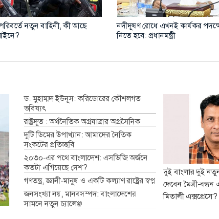
ীতে অভিযানে ৪৬৬ আটক, মাদক
জুলাইয়ে সড়ক দুর্ঘটনায় ৪১৬ প্রাণহা
মোটরসাইকেলে সর্বোচ্চ মৃত্যু
ড. মুহাম্মদ ইউনূস: করিডোরের কৌশলগত
ভবিষ্যৎ
রাষ্ট্রদূত : অর্থনৈতিক অগ্রযাত্রার অগ্রসৈনিক
দুটি ডিমের উপাখ্যান: আমাদের নৈতিক
সংকটের প্রতিচ্ছবি
২০৩০-এর পথে বাংলাদেশ: এসডিজি অর্জনে
কতটা এগিয়েছে দেশ?
দুই বাংলার দুই নত
গণতন্ত্র, জ্ঞানী-মানুষ ও একটি কল্যাণ রাষ্ট্রের স্বপ্ন
দেবেন মৈত্রী-বন্ধন 
জনসংখ্যা নয়, মানবসম্পদ: বাংলাদেশের
মিতালী এক্সপ্রেসে?
সামনে নতুন চ্যালেঞ্জ