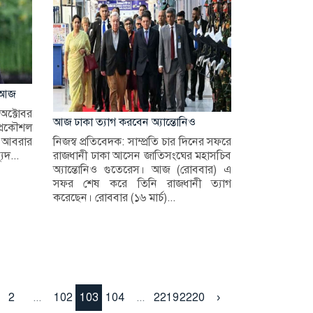
য় আজ
অক্টোবর
আজ ঢাকা ত্যাগ করবেন অ্যান্তোনিও
প্রকৌশল
থী আবরার
নিজস্ব প্রতিবেদক: সাম্প্রতি চার দিনের সফরে
ুদ...
রাজধানী ঢাকা আসেন জাতিসংঘের মহাসচিব
অ্যান্তোনিও গুতেরেস। আজ (রোববার) এ
সফর শেষ করে তিনি রাজধানী ত্যাগ
করেছেন। রোববার (১৬ মার্চ)...
2
...
102
103
104
...
2219
2220
›