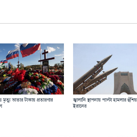
সা দখলের পথে ইসরাইল
হরমুজ চুক্তি নিয়ে আশাবাদী ওয়াশিং