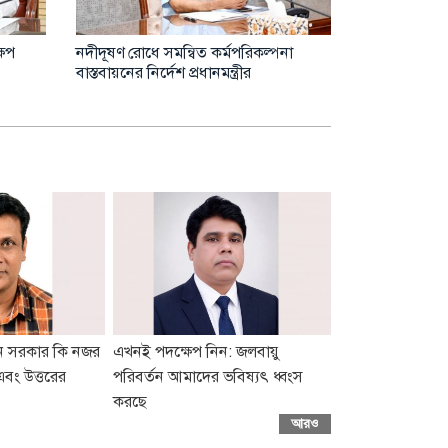
হাছান মাহমুদসহ ২২ জনের বিরুদ্ধে সাক্ষ্য
গণভোট নিয়ে বিভ্
নি,
শুরু আজ
তথ্যমন্ত্রী
ুন সরকার কি নজর
এখনই পদক্ষেপ নিন: জলবায়ু
এবং উত্তরের
পরিবর্তন আমাদের ভবিষ্যৎ ধ্বংস
করছে
আরও