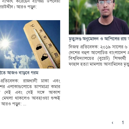
 সাক্ষাৎ করেছেন বাণিজ্য উপদেষ্টা
িরউদ্দীন। আরও পড়ুন:
মৃত্যুদণ্ড অনুমোদন ও আপিলের রা
নিজস্ব প্রতিবেদক: ২০১৯ সালের ৬ 
দেশের বহুল আলোচিত বাংলাদেশ 
বিশ্ববিদ্যালয়ের (বুয়েট) শিক্ষার্
ফাহাদ হত্যা মামলায় আসামিদের মৃত্য
নীতে আজও বাড়বে গরম
 প্রতিবেদক: রাজধানী ঢাকা এবং
র এলাকাগুলোতে তাপমাত্রা কমার
বনা নেই এবং সেই সঙ্গে আকাশ
 মেঘলা থাকলেও আবহাওয়া শুষ্কই
 আরও পড়ুন: ...
‹
1