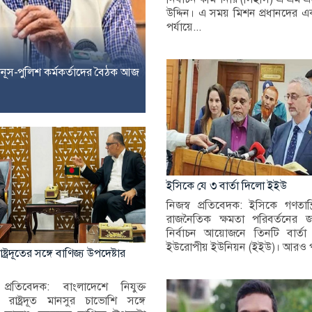
উদ্দিন। এ সময় মিশন প্রধানদের এক
পর্যায়ে...
নূস-পুলিশ কর্মকর্তাদের বৈঠক আজ
ইসিকে যে ৩ বার্তা দিলো ইইউ
নিজস্ব প্রতিবেদক: ইসিকে গণতান্ত
রাজনৈতিক ক্ষমতা পরিবর্তনের জন্য
নির্বাচন আয়োজনে তিনটি বার্তা
ইউরোপীয় ইউনিয়ন (ইইউ)। আরও প
ষ্ট্রদূতের সঙ্গে বাণিজ্য উপদেষ্টার
 প্রতিবেদক: বাংলাদেশে নিযুক্ত
 রাষ্ট্রদূত মানসুর চাভোশি সঙ্গে