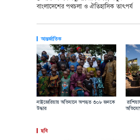
বাংলাদেশের পথচলা ও ঐতিহাসিক তাৎপর্য
আন্তর্জাতিক
ারত সরকারের
রাশিয়ার ভয়াবহ হামলায় ইউক্রেনে নিহত ১৭
আল-আক
ছবি