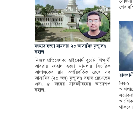
সৌজন্য
শেখ বশ
ফাহাদ হত্যা মামলায় ২০ আসামির মৃত্যুদণ্ড
বহাল
নিজস্ব প্রতিবেদক: হাইকোর্ট বুয়েট শিক্ষার্থী
আবরার ফাহাদ হত্যা মামলায় বিচারিক
আদালতের রায় অপরিবর্তিত রেখে সব
রাজধা
আসামির (২০ জন) মৃত্যুদণ্ড বহাল রেখেছেন
নিজস্ব
এবং ৫ জনের যাবজ্জীবনের আদেশও
আশপাশে
বহাল...
সম্ভা
আংশিক
থাকবে।