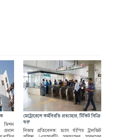
ঠক
মেট্রোরেলে কর্মবিরতি প্রত্যাহার, টিকিট বিক্রি
শুরু
র মিশন
প্রধান
নিজস্ব প্রতিবেদক: ম্যাস র্যাপিড ট্রানজিট
ম নাসির
পুলিশ (এমআরটি) সদস্যদের মারধরের