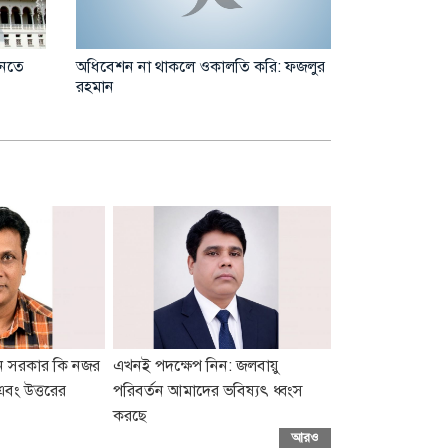
অধিবেশন না থাকলে ওকালতি করি: ফজলুর
জুলাই শহীদদের 
ানতে
রহমান
রাষ্ট্রপতির সা
ুন সরকার কি নজর
এখনই পদক্ষেপ নিন: জলবায়ু
এবং উত্তরের
পরিবর্তন আমাদের ভবিষ্যৎ ধ্বংস
করছে
আরও