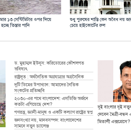
মার ১৩ সেন্টিমিটার ওপর দিয়ে
শুধু পুরুষের শাস্তি কেন অবৈধ নয় জ
 হচ্ছে তিস্তার পানি
চেয়ে হাইকোর্টের রুল
ড. মুহাম্মদ ইউনূস: করিডোরের কৌশলগত
ভবিষ্যৎ
রাষ্ট্রদূত : অর্থনৈতিক অগ্রযাত্রার অগ্রসৈনিক
দুটি ডিমের উপাখ্যান: আমাদের নৈতিক
সংকটের প্রতিচ্ছবি
২০৩০-এর পথে বাংলাদেশ: এসডিজি অর্জনে
কতটা এগিয়েছে দেশ?
দুই বাংলার দুই নত
গণতন্ত্র, জ্ঞানী-মানুষ ও একটি কল্যাণ রাষ্ট্রের স্বপ্ন
দেবেন মৈত্রী-বন্ধন 
জনসংখ্যা নয়, মানবসম্পদ: বাংলাদেশের
মিতালী এক্সপ্রেসে?
সামনে নতুন চ্যালেঞ্জ