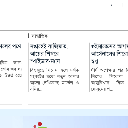
‹
1
সাম্প্রতিক
থে
মারা গেছেন ‘গজনি’ খ্যাত
সপ্তাহেই বাজিমাত,
বোয়ালমারীতে
গুইমারেসের আগমনে
অভিনেতা প্রদীপ রাওয়াত
আয়ের শিখরে
নিয়মবহির্ভূতভাবে
আর্সেনালের শিরোপা
স্পাইডার-ম্যান
বিদ্যালয়ের মালামাল
স্বপ্ন
ল-
ভারতীয় চলচ্চিত্রের পরিচিত মুখ
বিক্রির অভিযোগ
্য
ও ‘গজনি’ সিনেমার খলনায়ক
সময়
বিশ্বজুড়ে সিনেমা হলে দর্শক
দীর্ঘ অপেক্ষার পর প্রিমিয়ার
হয়ে
চরিত্রে জনপ...
সহ
সংকটের মধ্যে নতুন আশার
লিগের শিরোপা জয়ের
ফরিদপুরের বোয়ালমারী
রা
আলো দেখিয়েছে মার্ভেল ও
আত্মবিশ্বাস নিয়ে নতুন
উপজেলার গোহাইলবাড়ী
সনির...
মৌসুমের প...
মাধ্যমিক বিদ্যালয়ের টেন্ডারের
বাইরে থা...