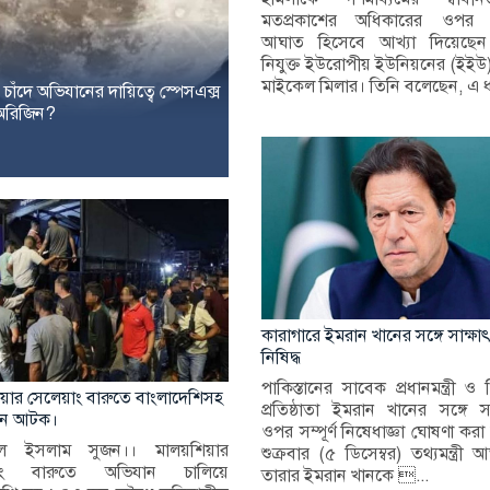
মতপ্রকাশের অধিকারের ওপর 
আঘাত হিসেবে আখ্যা দিয়েছেন
নিযুক্ত ইউরোপীয় ইউনিয়নের (ইইউ) রা
মাইকেল মিলার। তিনি বলেছেন, এ ধ
 চাঁদে অভিযানের দায়িত্বে স্পেসএক্স
ু অরিজিন?
কারাগারে ইমরান খানের সঙ্গে সাক্ষাৎ স
নিষিদ্ধ
পাকিস্তানের সাবেক প্রধানমন্ত্রী 
য়ার সেলেয়াং বারুতে বাংলাদেশিসহ
প্রতিষ্ঠাতা ইমরান খানের সঙ্গে স
ন আটক।
ওপর সম্পূর্ণ নিষেধাজ্ঞা ঘোষণা কর
রুল ইসলাম সুজন।। মালয়শিয়ার
শুক্রবার (৫ ডিসেম্বর) তথ্যমন্ত্রী আ
়াং বারুতে অভিযান চালিয়ে
তারার ইমরান খানকে ...