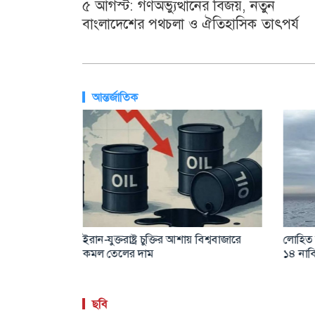
৫ আগস্ট: গণঅভ্যুত্থানের বিজয়, নতুন
বাংলাদেশের পথচলা ও ঐতিহাসিক তাৎপর্য
আন্তর্জাতিক
 ওয়াশিংটন
ইরান-যুক্তরাষ্ট্র চুক্তির আশায় বিশ্ববাজারে
লোহিত 
কমল তেলের দাম
১৪ নাবি
ছবি