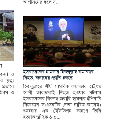
আগ্রাসনের ফলে সৃ...
যা
ইসরায়েলের হামলায় হিজবুল্লাহ কমান্ডার
বন্যা ও
নিহত, জবাবের প্রস্তুতি চলছে
 মৃত্যু
হিজবুল্লাহর শীর্ষ সামরিক কমান্ডার হাইথম
 প্রভাবে
আলী তাবতাবাই নিহত হওয়ার ঘটনায়
ভূমিধস ও
ইসরায়েলের বিরুদ্ধে জবাবি হামলার হুঁশিয়ারি
দিয়েছেন সংগঠনটির নেতা নায়িম কাসেম।
শুক্রবার এক টেলিভিশন ভাষণে তিনি
হত্যাকাণ্ডটিকে &ld...