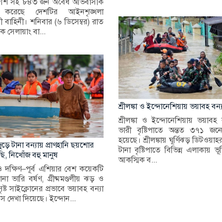
দেশি সহ ৮৪৩ জন অবৈধ অভিবাসীক
করেছে দেশটির আইনশৃঙ্খলা
রী বাহিনী। শনিবার (৬ ডিসেম্বর) রাত
ে সেলায়াং বা...
শ্রীলঙ্কা ও ইন্দোনেশিয়ায় ভয়াবহ বন্
শ্রীলঙ্কা ও ইন্দোনেশিয়ায় ভয়াবহ 
ভারী বৃষ্টিপাতে অন্তত ৩৭১ জনের
হয়েছে। শ্রীলঙ্কায় ঘূর্ণিঝড় ডিটওয়াহর
ড়ে টানা বন্যায় প্রাণহানি ছয়শোর
টানা বৃষ্টিপাতে বিভিন্ন এলাকায় 
ি, নিখোঁজ বহু মানুষ
আকস্মিক ব...
ও দক্ষিণ–পূর্ব এশিয়ার বেশ কয়েকটি
না ভারি বর্ষণ, গ্রীষ্মমণ্ডলীয় ঝড় ও
ষ্ট সাইক্লোনের প্রভাবে ভয়াবহ বন্যা
স দেখা দিয়েছে। ইন্দোন...