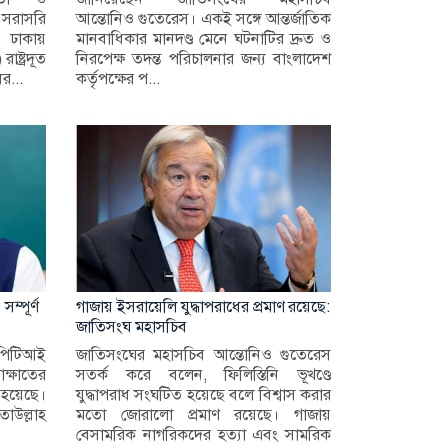
সরাসরি
আন্তোনিও গুতেরেস। একই সঙ্গে আন্তর্জাতিক
 ঢাকায়
মানবাধিকার মানদণ্ড মেনে ঘটনাটির দ্রুত ও
ষ্ট্রদূত
নিরপেক্ষ তদন্ত পরিচালনার জন্য বাংলাদেশ
র...
কর্তৃপক্ষের প...
ম্পূর্ণ
গাজায় ইসরায়েলি যুদ্ধাপরাধের প্রমাণ রয়েছে:
জাতিসংঘ মহাসচিব
ও পিটিআই
জাতিসংঘের মহাসচিব আন্তোনিও গুতেরেস
াক্ষাতের
সতর্ক করে বলেন, ফিলিস্তিনি ভূখণ্ডে
া হয়েছে।
যুদ্ধাপরাধ সংঘটিত হয়েছে বলে বিশ্বাস করার
তাউল্লাহ
মতো জোরালো প্রমাণ রয়েছে। গাজায়
বেসামরিক নাগরিকদের হত্যা এবং সামরিক