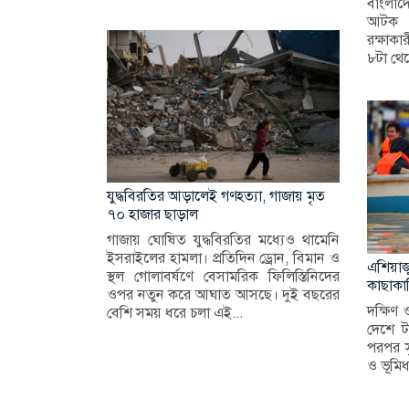
বাংলা
আটক 
রক্ষাকা
৮টা থেক
যুদ্ধবিরতির আড়ালেই গণহত্যা, গাজায় মৃত
৭০ হাজার ছাড়াল
গাজায় ঘোষিত যুদ্ধবিরতির মধ্যেও থামেনি
ইসরাইলের হামলা। প্রতিদিন ড্রোন, বিমান ও
এশিয়াজু
স্থল গোলাবর্ষণে বেসামরিক ফিলিস্তিনিদের
কাছাকাছ
ওপর নতুন করে আঘাত আসছে। দুই বছরের
দক্ষিণ 
বেশি সময় ধরে চলা এই...
দেশে টা
পরপর সৃ
ও ভূমিধ