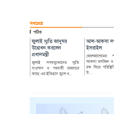
সবচেয়ে
পঠিত
রও
জুলাই স্মৃতি জাদুঘর
হামের প্রকোপে
আল-আকসা দখলের প
হাছান মাহমুদসহ ২২
উদ্বোধন করলেন
চিকিৎসা ব্যয়ে নিঃস্ব
ইসরাইল
জনের বিরুদ্ধে সাক্ষ্য
িদ
প্রধানমন্ত্রী
পরিবার
শুরু আজ
জেরুজালেমের পবিত্র আ
আকসা মসজিদ ও ডোম অব দ
ধ্যমে
জুলাই গণঅভ্যুত্থানের স্মৃতি
বাংলাদেশে আবারও হামের
জুলাই গণ–অভ্যুত্থানের 
রক ঘিরে পরিস্থিতি উত্তপ্ত 
মূলক
সংরক্ষণ ও পরবর্তী প্রজন্মের
সংক্রমণ উদ্বেগজনক পর্যায়ে
চট্টগ্রামে ওয়াসিম
ুই বছর
উ...
িন্ন
কাছে এর ইতিহাস তুলে ধ...
পৌঁছেছে। একসময় নিয়ন্ত্রণে...
ছয়জনকে হত্যার ঘটনায় ক
জীবনে
ম...