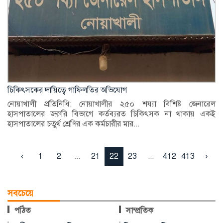
চিকিৎসকের দায়িত্বে গাফিলতির অভিযোগ
নোয়াখালী প্রতিনিধি: নোয়াখালীর ২৫০ শয্যা বিশিষ্ট জেনারেল
হাসপাতালের জরুরি বিভাগে কর্তব্যরত চিকিৎসক না থাকায় একই
হাসপাতালের চতুর্থ শ্রেণির এক কর্মচারীর মার...
‹
1
2
...
21
22
23
...
412
413
›
সবচেয়ে
পঠিত
সাম্প্রতিক