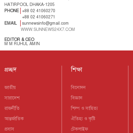
HATIRPOOL DHAKA-1205
PHONE
+88 02 41060270
+88 02 41060271
EMAIL
sunnewsinfo@gmail.com
WWW.SUNNEWS24X7.COM
EDITOR & CEO
M M RUHUL AMIN
প্রচ্ছদ
শিক্ষা
জাতীয়
বিনোদন
সারাদেশ
বিজ্ঞান
রাজনীতি
শিল্প ও সাহিত্য
আন্তর্জাতিক
ঐতিহ্য ও কৃষ্টি
প্রবাস
টেকলাইফ