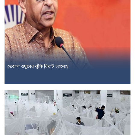
ভেজাল ওষুধের ঝুঁকি বিরাট চ্যালেঞ্জ