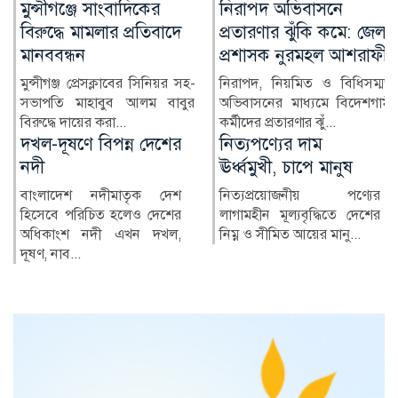
নিরাপদ অভিবাসনে
আওয়ামী লীগের ভবিষ্যৎ
প্রতারণার ঝুঁকি কমে: জেলা
আদালতের সিদ্ধান্তে:
প্রশাসক নুরমহল আশরাফী
স্বরাষ্ট্রমন্ত্রী
নিরাপদ, নিয়মিত ও বিধিসম্মত
স্বরাষ্ট্রমন্ত্রী সালাহউদ্দিন আহমদ
অভিবাসনের মাধ্যমে বিদেশগামী
বলেছেন, জুলাই-আগস্টের
কর্মীদের প্রতারণার ঝুঁ...
আন্দোলন ঘিরে সংঘটিত...
নিত্যপণ্যের দাম
নোয়াখালীতে জিও ব্যাগ
ঊর্ধ্বমুখী, চাপে মানুষ
প্রকল্পে অনিয়মের
অভিযোগ, এলাকাবাসীর
নিত্যপ্রয়োজনীয় পণ্যের
মানববন্ধন
লাগামহীন মূল্যবৃদ্ধিতে দেশের
নিম্ন ও সীমিত আয়ের মানু...
নোয়াখালীর সুবর্ণচর উপজেলার
পূর্ব চরবাটা ইউনিয়নের সেলিম
বাজার ও কালাদুর এলাকায়...