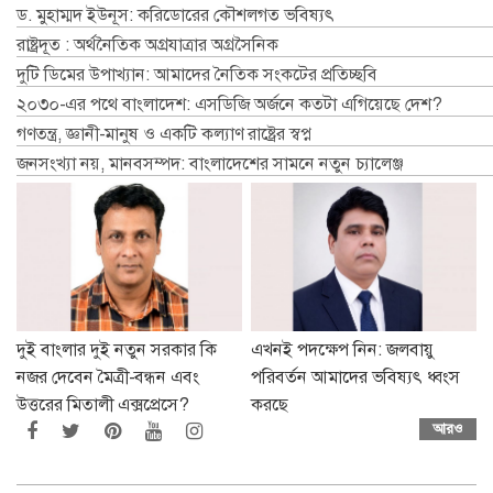
ড. মুহাম্মদ ইউনূস: করিডোরের কৌশলগত ভবিষ্যৎ
রাষ্ট্রদূত : অর্থনৈতিক অগ্রযাত্রার অগ্রসৈনিক
দুটি ডিমের উপাখ্যান: আমাদের নৈতিক সংকটের প্রতিচ্ছবি
২০৩০-এর পথে বাংলাদেশ: এসডিজি অর্জনে কতটা এগিয়েছে দেশ?
গণতন্ত্র, জ্ঞানী-মানুষ ও একটি কল্যাণ রাষ্ট্রের স্বপ্ন
জনসংখ্যা নয়, মানবসম্পদ: বাংলাদেশের সামনে নতুন চ্যালেঞ্জ
দুই বাংলার দুই নতুন সরকার কি
এখনই পদক্ষেপ নিন: জলবায়ু
নজর দেবেন মৈত্রী-বন্ধন এবং
পরিবর্তন আমাদের ভবিষ্যৎ ধ্বংস
উত্তরের মিতালী এক্সপ্রেসে?
করছে
আরও