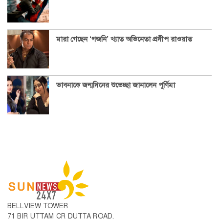
মারা গেছেন ‘গজনি’ খ্যাত অভিনেতা প্রদীপ রাওয়াত
ভাবনাকে জন্মদিনের শুভেচ্ছা জানালেন পূর্ণিমা
BELLVIEW TOWER
71 BIR UTTAM CR DUTTA ROAD,