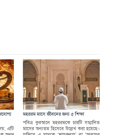
খযোগ্য
মহররম মাসে জীবনের জন্য ৫ শিক্ষা
পবিত্র কুরআনে মহররমকে চারটি সম্মানিত
নয়; এটি
মাসের অন্যতম হিসেবে উল্লেখ করা হয়েছে।
এক অনন্ত
হাদিসে এ মাসকে ‘শাহরুল্লাহ’ বা ‘আল্লাহর