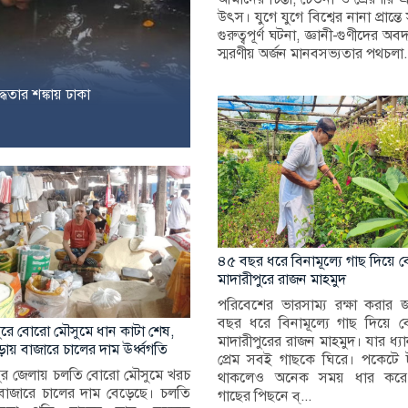
উৎস। যুগে যুগে বিশ্বের নানা প্রান্ত
গুরুত্বপূর্ণ ঘটনা, জ্ঞানী-গুণীদের অ
স্মরণীয় অর্জন মানবসভ্যতার পথচলা.
্ধতার শঙ্কায় ঢাকা
৪৫ বছর ধরে বিনামূল্যে গাছ দিয়ে ব
মাদারীপুরে রাজন মাহমুদ
পরিবেশের ভারসাম্য রক্ষা করার 
বছর ধরে বিনামূল্যে গাছ দিয়ে বে
ুরে বোরো মৌসুমে ধান কাটা শেষ,
মাদারীপুরের রাজন মাহমুদ। যার ধ্যান
ায় বাজারে চালের দাম ঊর্ধ্বগতি
প্রেম সবই গাছকে ঘিরে। পকেটে 
ুর জেলায় চলতি বোরো মৌসুমে খরচ
থাকলেও অনেক সময় ধার কর
বাজারে চালের দাম বেড়েছে। চলতি
গাছের পিছনে ব্...