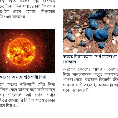
বস্তা প্রতি চালের দাম বেড়েছে
০ টাকা। দিনাজপুরের চাল উৎপাদন
অর্ধেকে নেমে এসেছে। বিদ্যুতের
িং এর কারণে চ...
ভারতে বিরল ছত্রাক ‘আর্থ ম্যাঙ্গো’কে
কৌতূহল
ভারতের কেরলের পালক্কাদ জেলা
নিচে মাশরুমসদৃশ অদ্ভুত কাঠামোর
েকে ধেয়ে আসছে শক্তিশালী শিখা
পাওয়া গেছে। বর্তমানে বিজ্ঞানী, জীবব
থেকে অত্যন্ত শক্তিশালী সৌর শিখা
গবেষক ও ঐতিহ্যবাহী চিকিৎসায় আগ
র দিকে ধেয়ে আসছে বলে জানিয়েছেন
মধ্যে ব্যাপক কৌ...
নীরা। শক্তিশালী এই সৌর শিখার
 উত্তর গোলার্ধের বিভিন্ন অংশে বেতার
ে বিঘ্ন ও...