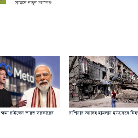
সামনে নতুন চ্যালেঞ্জ
সা দখলের পথে ইসরাইল
হরমুজ চুক্তি নিয়ে আশাবাদী ওয়াশিং