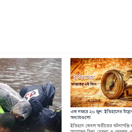
এক নজরে ২০ জুন: ইতিহাসের উল্লে
অধ্যায়গুলো
ইতিহাস কেবল অতীতের ঘটনাপঞ্জি 
আমাদের চিন্তা, চেতনা ও প্রেরণার 