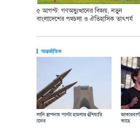
৫ আগস্ট: গণঅভ্যুত্থানের বিজয়, নতুন
বাংলাদেশের পথচলা ও ঐতিহাসিক তাৎপর্য
আন্তর্জাতিক
ারত সরকারের
রাশিয়ার ভয়াবহ হামলায় ইউক্রেনে নিহত ১৭
আল-আক