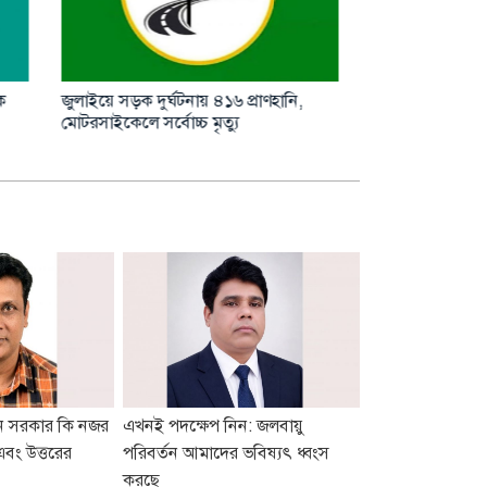
হাছান মাহমুদসহ ২২ জনের বিরুদ্ধে সাক্ষ্য
গণভোট নিয়ে বিভ্
নি,
শুরু আজ
তথ্যমন্ত্রী
ুন সরকার কি নজর
এখনই পদক্ষেপ নিন: জলবায়ু
এবং উত্তরের
পরিবর্তন আমাদের ভবিষ্যৎ ধ্বংস
করছে