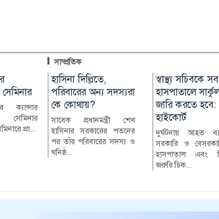
সাম্প্রতিক
জুলাই
ার
হাসিনা দিল্লিতে,
লাখ টাকার ফল-নাস্তা
স্বাস্থ্য সচিবকে সব
মুন্সীগঞ্জে সাংবাদ
এনপি
 সেমিনার
পরিবারের অন্য সদস্যরা
নিয়ে সাবেক ইউএনওকে
হাসপাতালে সার্কু
বিরুদ্ধে মামলার প
কে কোথায়?
ঘিরে প্রশ্ন
জারি করতে হবে:
মানববন্ধন
রে ক্যান্সার
হাইকোর্ট
 সেমিনার
 চকরিয়া
সাবেক প্রধানমন্ত্রী শেখ
কুষ্টিয়ার মিরপুর উপজেলার
মুন্সীগঞ্জ প্রেসক্লা
িনারে প্রা...
র সভাপতি
হাসিনার সরকারের পতনের
সাবেক নির্বাহী কর্মকর্তা
সহ-সভাপতি মাহা
দুর্ঘটনায় আহত ব্যক
যকে কেন্দ্র
পর তাঁর পরিবারের সদস্য ও
(ইউএনও) নাজমুল ইসলামের
বাবুর বিরুদ্ধে দায়ের ক
সরকারি ও বেসরকা
ঘনিষ্ঠ...
বিরু...
হাসপাতাল এবং ক্
জরুরি চিক...