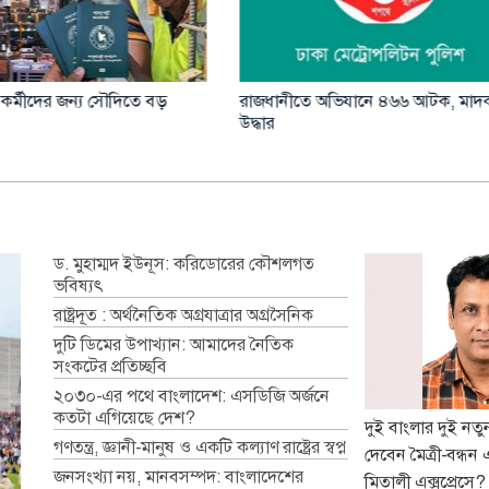
ীতে অভিযানে ৪৬৬ আটক, মাদক
জুলাইয়ে সড়ক দুর্ঘটনায় ৪১৬ প্রাণহা
মোটরসাইকেলে সর্বোচ্চ মৃত্যু
ড. মুহাম্মদ ইউনূস: করিডোরের কৌশলগত
ভবিষ্যৎ
রাষ্ট্রদূত : অর্থনৈতিক অগ্রযাত্রার অগ্রসৈনিক
দুটি ডিমের উপাখ্যান: আমাদের নৈতিক
সংকটের প্রতিচ্ছবি
২০৩০-এর পথে বাংলাদেশ: এসডিজি অর্জনে
কতটা এগিয়েছে দেশ?
দুই বাংলার দুই নত
গণতন্ত্র, জ্ঞানী-মানুষ ও একটি কল্যাণ রাষ্ট্রের স্বপ্ন
দেবেন মৈত্রী-বন্ধন 
জনসংখ্যা নয়, মানবসম্পদ: বাংলাদেশের
মিতালী এক্সপ্রেসে?