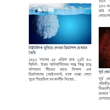
মাসে 
১৫০-৩০
প্রায় 
লোডশেড
টাইটানিক ডুবিয়ে দেওয়া হিমশৈল যেভাবে
তৈরি
১৯১২ সালের ১৪ এপ্রিল রাত ১১টা ৪০
মিনিট। উত্তর আটলান্টিকের শান্ত কিন্তু হাড়
কাঁপানো শীতের রাতে বিশাল এক
সূর্য থ
হিমশৈলের (আইসবার্গ) সঙ্গে ধাক্কা লেগে
সূর্য 
ডুবে গিয়েছিল তৎকালীন বিশ্বের...
পৃথিবী
বিজ্ঞা
প্রভাবে
যোগাযোগ