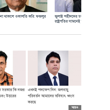
ঢাকায় আজ যেসব এলাকায় মার্কেট বন্ধ
সিটি করপোরেশন
 ডাকবে
নিষেধাজ্ঞা
ুন সরকার কি নজর
এখনই পদক্ষেপ নিন: জলবায়ু
এবং উত্তরের
পরিবর্তন আমাদের ভবিষ্যৎ ধ্বংস
করছে
আরও