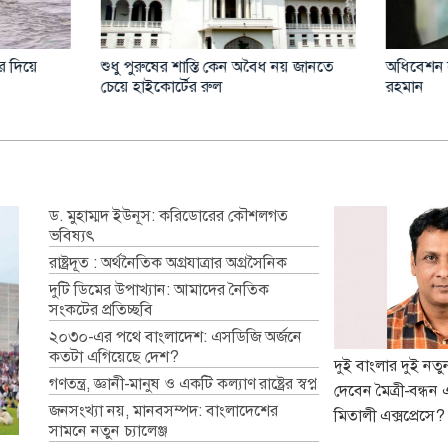
হীদদের ডকুমেন্টারি কেন্দ্র করে
আমার ছেলে কোনোদিন ‘বাবা’ বলে
পতির সামনেই হট্টগোল
না: জুলাই শহীদ হৃদয়ের বাবা
ড. মুহাম্মদ ইউনূস: করিডোরের কৌশলগত
ভবিষ্যৎ
রাষ্ট্রদূত : অর্থনৈতিক অগ্রযাত্রার অগ্রসৈনিক
দুটি ডিমের উপাখ্যান: আমাদের নৈতিক
সংকটের প্রতিচ্ছবি
২০৩০-এর পথে বাংলাদেশ: এসডিজি অর্জনে
কতটা এগিয়েছে দেশ?
দুই বাংলার দুই নত
গণতন্ত্র, জ্ঞানী-মানুষ ও একটি কল্যাণ রাষ্ট্রের স্বপ্ন
দেবেন মৈত্রী-বন্ধন 
জনসংখ্যা নয়, মানবসম্পদ: বাংলাদেশের
মিতালী এক্সপ্রেসে?
সামনে নতুন চ্যালেঞ্জ