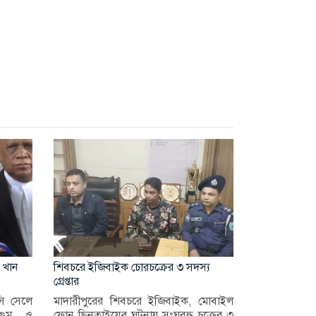
 খান
শিবচরে ইজিবাইক চোরচক্রের ৩ সদস্য
গ্রেপ্তার
ি সেলে
মাদারীপুরের শিবচরে ইজিবাইক, মোবাইল
 গুম ও
ফোন ছিনতাইয়ের ঘটনায় সংঘবদ্ধ চক্রের ৩