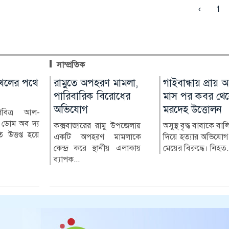
‹
1
সাম্প্রতিক
সানের
লের পথে
রামুতে অপহরণ মামলা,
হরমুজ চুক্তি নিয়ে
গাইবান্ধায় প্রায়
বোয়ালমারীতে
ে হামলা
পারিবারিক বিরোধের
আশাবাদী ওয়াশিংটন
মাস পর কবর থে
নিয়মবহির্ভূতভাবে
অভিযোগ
মরদেহ উত্তোলন
বিদ্যালয়ের মালাম
য় ক্রিকেট
পবিত্র আল-
বৈশ্বিক বাণিজ্যের অন্যতম
বিক্রির অভিযোগ
ধিনায়ক ও
ডোম অব দ্য
গুরুত্বপূর্ণ নৌপথ হরমুজ প্রণালি
কক্সবাজারের রামু উপজেলায়
অসুস্থ বৃদ্ধ বাবাকে বা
ের সাবেক
ি উত্তপ্ত হয়ে
পুনরায় চালুর বিষয়ে চ...
একটি অপহরণ মামলাকে
দিয়ে হত্যার অভিযোগ
ফরিদপুরের বোয়
কেন্দ্র করে স্থানীয় এলাকায়
মেয়ের বিরুদ্ধে। নিহত.
উপজেলার গোহা
ব্যাপক...
মাধ্যমিক বিদ্যালয়ের 
বাইরে থা...