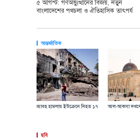
৫ আগস্ট: গণঅভ্যুত্থানের বিজয়, নতুন
বাংলাদেশের পথচলা ও ঐতিহাসিক তাৎপর্য
আন্তর্জাতিক
বিশ্ববাজারে
লোহিত সাগরে ডুবে গেল ভারতীয় জাহাজ,
ব্রাজিল র
১৪ নাবিক উদ্ধার
ছবি