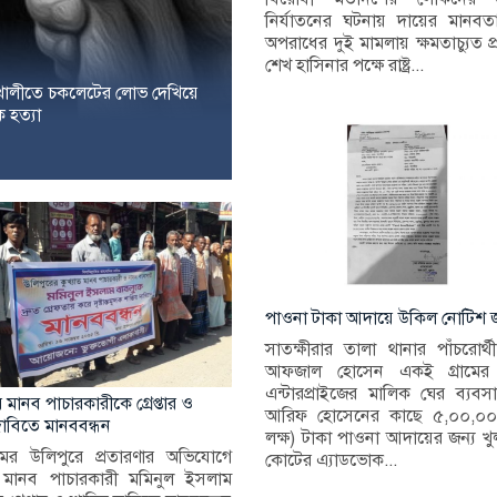
নির্যাতনের ঘটনায় দায়ের মানবত
অপরাধের দুই মামলায় ক্ষমতাচ্যুত প্রধা
শেখ হাসিনার পক্ষে রাষ্ট্র...
খালীতে চকলেটের লোভ দেখিয়ে
ে হত্যা
পাওনা টাকা আদায়ে উকিল নোটিশ জ
সাতক্ষীরার তালা থানার পাঁচরোর্থী
আফজাল হোসেন একই গ্রামের জ
এন্টারপ্রাইজের মালিক ঘের ব্যবস
 মানব পাচারকারীকে গ্রেপ্তার ও
আরিফ হোসেনের কাছে ৫,০০,০০০/
 দাবিতে মানববন্ধন
লক্ষ) টাকা পাওনা আদায়ের জন্য খ
রামের উলিপুরে প্রতারণার অভিযোগে
কোটের এ্যাডভোক...
ত মানব পাচারকারী মমিনুল ইসলাম