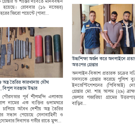
 গ্রেপ্তার ও শাস্তির দাবিতে মানববন্ধন
িত হয়েছে। রোববার (১৬ নভেম্বর)
শহরের জিরো পয়েন্টে (গাবা...
উচ্চশিক্ষা অর্জন করে অনলাইনে প্রতা
অতঃপর গ্রেপ্তার
অনলাইন-বিকাশ প্রতারক চক্রের সক
সদস্যকে গ্রেপ্তার করেছে পুলিশ ব
্জে অস্ত্র তৈরির কারখানায় যৌথ
ইনভেস্টিগেশনের (পিবিআই) নোয়
 বিপুল সরঞ্জাম উদ্ধার
গ্রেপ্তার মো. শাহ আলম (২৯) ব্রাহ্
ঞ্জ পৌরসভার পূর্ব শীলমন্দি এলাকায়
জেলার গজারিয়া গ্রামের উত্তরপা
াল নামের এক ব্যক্তির গুদামঘরে
বাড়ির...
 চালিয়ে অবৈধ দেশীয় অস্ত্র তৈরির
ার সন্ধান পেয়েছে সেনাবাহিনী ও
সোমবার দিবাগত গভীর রাতে মুন্স...