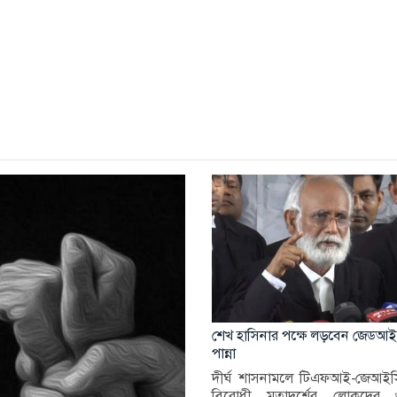
শেখ হাসিনার পক্ষে লড়বেন জেডআই
পান্না
দীর্ঘ শাসনামলে টিএফআই-জেআইস
বিরোধী মতাদর্শের লোকদের