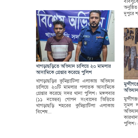
বাবলুকে
অনুষ্ঠ
দুপুরে 
খাগড়াছড়িতে অভিযান চালিয়ে ২০ মামলার
আসামিকে গ্রেপ্তার করেছে পুলিশ
খাগড়াছড়ির কুমিল্লাটিলা এলাকায় অভিযান
মুন্সীগঞ
চালিয়ে ২০টি মামলার পলাতক আসামিকে
অভিযান,
গ্রেপ্তার করেছে সদর থানা পুলিশ। মঙ্গলবার
মুন্সীগ
(১১ নভেম্বর) গোপন সংবাদের ভিত্তিতে
সুমল ল
খাগড়াছড়ি শহরের কুমিল্লাটিলা এলাকায়
অভিযান
বিশেষ...
কারখান
পুলিশ। 