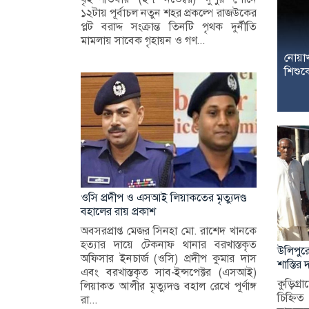
১২টায় পূর্বাচল নতুন শহর প্রকল্পে রাজউকের
প্লট বরাদ্দ সংক্রান্ত তিনটি পৃথক দুর্নীতি
মামলায় সাবেক গৃহায়ন ও গণ...
নোয়া
শিশুক
ওসি প্রদীপ ও এসআই লিয়াকতের মৃত্যুদণ্ড
বহালের রায় প্রকাশ
অবসরপ্রাপ্ত মেজর সিনহা মো. রাশেদ খানকে
হত্যার দায়ে টেকনাফ থানার বরখাস্তকৃত
উলিপুরে
অফিসার ইনচার্জ (ওসি) প্রদীপ কুমার দাস
শাস্তির
এবং বরখাস্তকৃত সাব-ইন্সপেক্টর (এসআই)
কুড়িগ্
লিয়াকত আলীর মৃত্যুদণ্ড বহাল রেখে পূর্ণাঙ্গ
চিহ্নি
রা...