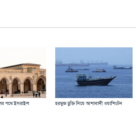
াষ্ট্রদূতের ভিসা বাতিল যুক্তরাষ্ট্রের
নাইজেরিয়ায় বন্দুকধারীদের হামলায়
৫২ জন অপহৃত