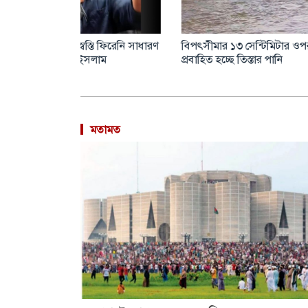
ৈধ নয় জানতে
অধিবেশন না থাকলে ওকালতি করি: ফজলুর
জুলাই শ
রহমান
রাষ্ট্র
মতামত