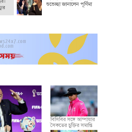
ছর।
শুভেচ্ছা জানালেন পূর্ণিমা
যুর
বিসিবির সঙ্গে আম্পায়ার
সৈকতের চুক্তির সমাপ্তি