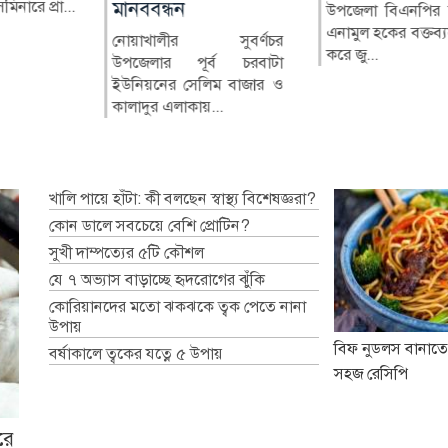
র মানু...
িনারে প্রা...
মানববন্ধন
সাবেক নির্বাহী কর্মকর্তা
উপজেলা বিএনপির 
সহ-সভাপতি মাহা
(ইউএনও) নাজমুল ইসলামের
এনামুল হকের বক্তব্যকে
বাবুর বিরুদ্ধে দায়ের ক
নোয়াখালীর সুবর্ণচর
বিরু...
করে জু...
উপজেলার পূর্ব চরবাটা
ইউনিয়নের সেলিম বাজার ও
কালাদুর এলাকায়...
খালি পায়ে হাঁটা: কী বলছেন স্বাস্থ্য বিশেষজ্ঞরা?
কোন ডালে সবচেয়ে বেশি প্রোটিন?
সুখী দাম্পত্যের ৫টি কৌশল
যে ৭ অভ্যাস বাড়াচ্ছে হৃদরোগের ঝুঁকি
কোরিয়ানদের মতো ঝকঝকে ত্বক পেতে নানা
উপায়
বিফ নুডলস বানাতে
বর্ষাকালে ত্বকের যত্নে ৫ উপায়
সহজ রেসিপি
রে