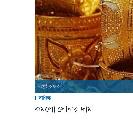
সংগৃহীত ছবি
বাণিজ্য
কমলো সোনার দাম