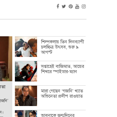
শিল্পকলায় তিন দিনব্যাপী
চলচ্চিত্র উৎসব, শুরু ৯
আগস্ট
সপ্তাহেই বাজিমাত, আয়ের
শিখরে স্পাইডার-ম্যান
েতা
মারা গেছেন ‘গজনি’ খ্যাত
অভিনেতা প্রদীপ রাওয়াত
‘গজনি’
েন।
ভাবনাকে জন্মদিনের