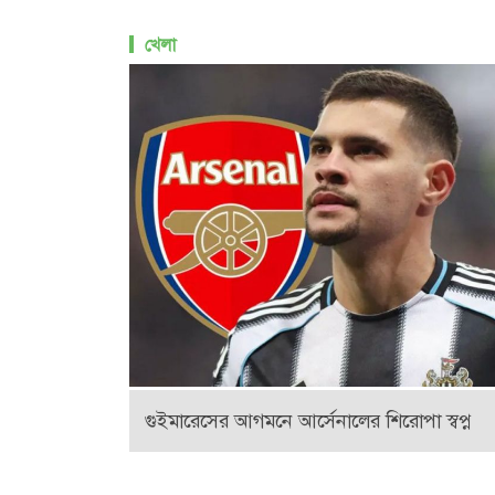
খেলা
গুইমারেসের আগমনে আর্সেনালের শিরোপা স্বপ্ন