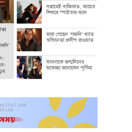
সপ্তাহেই বাজিমাত, আয়ের
শিখরে স্পাইডার-ম্যান
েতা
মারা গেছেন ‘গজনি’ খ্যাত
অভিনেতা প্রদীপ রাওয়াত
‘গজনি’
েন।
ভাবনাকে জন্মদিনের
ছর।
শুভেচ্ছা জানালেন পূর্ণিমা
যুর