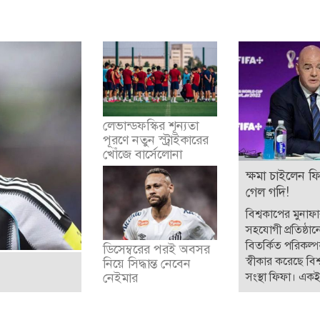
লেভান্ডফস্কির শূন্যতা
পূরণে নতুন স্ট্রাইকারের
খোঁজে বার্সেলোনা
ক্ষমা চাইলেন ফ
গেল গদি!
বিশ্বকাপের মুনাফ
সহযোগী প্রতিষ্ঠান
বিতর্কিত পরিকল্
ডিসেম্বরের পরই অবসর
স্বীকার করেছে বিশ্
নিয়ে সিদ্ধান্ত নেবেন
সংস্থা ফিফা। একই 
নেইমার