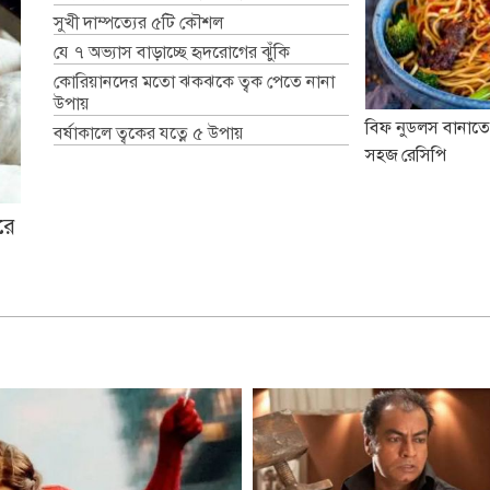
সুখী দাম্পত্যের ৫টি কৌশল
যে ৭ অভ্যাস বাড়াচ্ছে হৃদরোগের ঝুঁকি
কোরিয়ানদের মতো ঝকঝকে ত্বক পেতে নানা
উপায়
বিফ নুডলস বানাতে
বর্ষাকালে ত্বকের যত্নে ৫ উপায়
সহজ রেসিপি
রে