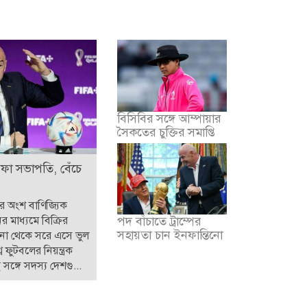
বিসিবির সঙ্গে আম্পায়ার
সৈকতের চুক্তির সমাপ্তি
িফা সভাপতি, বেঁচে
ার অংশ বাণিজ্যিক
ের মাধ্যমে বিক্রির
পদ বাঁচাতে ট্রাম্পের
সহায়তা চান ইনফান্তিনো
পনা থেকে সরে এসে ভুল
ব ফুটবলের নিয়ন্ত্রক
সঙ্গে সদস্য দেশগু...