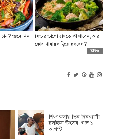
 চান? জেনে নিন
লিভার ভালো রাখতে কী খাবেন, আর
কোন খাবার এড়িয়ে চলবেন?
আরও
শিল্পকলায় তিন দিনব্যাপী
চলচ্চিত্র উৎসব, শুরু ৯
আগস্ট