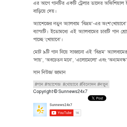
এর আগে গানটির একটি ট্রেলার তাদের অফিশিয়াল ইউ
বাড়িয়ে দেয়।
অ্যাশেজের নতুন অ্যালবাম ‘বিভ্রম’-এর অংশ‘খোয়াব
ব্যান্ডটি। ইতোমধ্যে এই অ্যালবামের চারটি গান 
পাচ্ছে ‘খোয়াবে’।
মোট ৯টি গান নিয়ে সাজানো এই ‘বিভ্রম’ অ্যালবামের 
‘দায়’, ‘অবচেতন মনে’, ‘এলোমেলো’ এবং ‘অন্যমনস্ক
সান নিউজ/ জামান
#গান #অ্যাশেজ #খোয়াবে #বিনোদন #নতুন
Copyright © Sunnews24x7