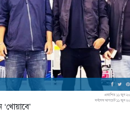
প্রকাশিত ১১ জুন ২
সর্বশেষ আপডেট ১১ জুন ২
ন ‘খোয়াবে’