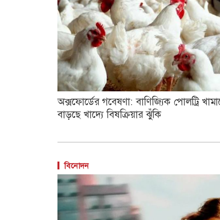
অক্সফোর্ডের গবেষণা: বাণিজ্যিক পোলট্রি খামা
বাড়ছে খাদ্যে বিষক্রিয়ার ঝুঁকি
বিনোদন