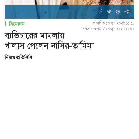
প্রকাশিত ১০ জুন ২০২৬ ১১:১১
বিনোদন
সর্বশেষ আপডেট ১০ জুন ২০২৬ ১১:৫১
ব্যভিচারের মামলায়
খালাস পেলেন নাসির-তামিমা
নিজস্ব প্রতিনিধি