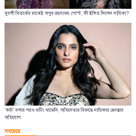
বুবলী বিতর্কের মাঝেই অপুর রহস্যময় পোস্ট, কী ইঙ্গিত দিলেন নায়িকা?
‘কাট’ বলার পরও শুটিং থামেনি, অভিনেতার বিরুদ্ধে নায়িকার হেনস্তার
অভিযোগ
সবচেয়ে