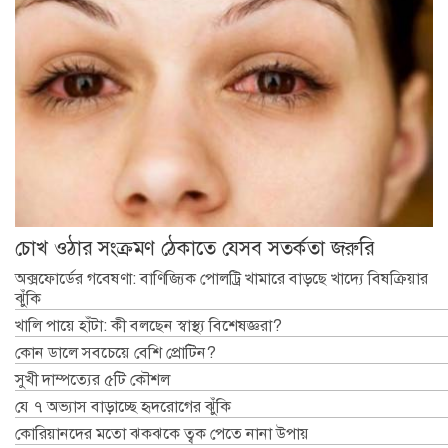
চোখ ওঠার সংক্রমণ ঠেকাতে যেসব সতর্কতা জরুরি
অক্সফোর্ডের গবেষণা: বাণিজ্যিক পোলট্রি খামারে বাড়ছে খাদ্যে বিষক্রিয়ার
ঝুঁকি
খালি পায়ে হাঁটা: কী বলছেন স্বাস্থ্য বিশেষজ্ঞরা?
কোন ডালে সবচেয়ে বেশি প্রোটিন?
সুখী দাম্পত্যের ৫টি কৌশল
যে ৭ অভ্যাস বাড়াচ্ছে হৃদরোগের ঝুঁকি
কোরিয়ানদের মতো ঝকঝকে ত্বক পেতে নানা উপায়