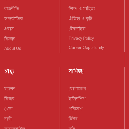
রাজনীতি
শিল্প ও সাহিত্য
আন্তর্জাতিক
ঐতিহ্য ও কৃষ্টি
প্রবাস
টেকলাইফ
বিজ্ঞান
Privacy Policy
Career Opportunity
About Us
স্বাস্থ্য
বাণিজ্য
ফ্যাশন
যোগাযোগ
ফিচার
ইন্টার্নশিপ
খেলা
পরিবেশ
নারী
টিউব
লাইফস্টাইল
ছবি