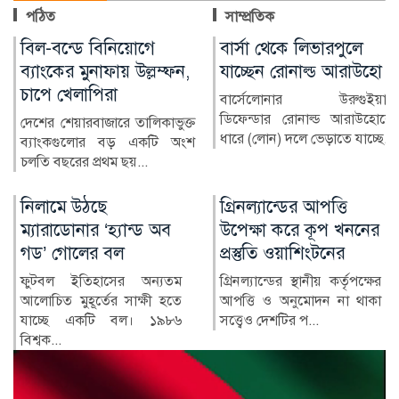
পঠিত
সাম্প্রতিক
বার্সা থেকে লিভারপুলে
চিকিৎসক নিরাপদ
যাচ্ছেন রোনাল্ড আরাউহো
থাকলেই বদলাবে
স্বাস্থ্যসেবার চিত্র
বার্সেলোনার উরুগুইয়ান
ডিফেন্ডার রোনাল্ড আরাউহোকে
বাংলাদেশের স্বাস্থ্য খাতে গত
ধারে (লোন) দলে ভেড়াতে যাচ্ছে...
কয়েক দশকে উল্লেখযোগ্য
অগ্রগতি হয়েছে। মাতৃ ও শি...
গ্রিনল্যান্ডের আপত্তি
রাশিয়া-ইউক্রেন
উপেক্ষা করে কূপ খননের
পাল্টাপাল্টি হামলায়
প্রস্তুতি ওয়াশিংটনের
নিহত ৩, আহত ১০
গ্রিনল্যান্ডের স্থানীয় কর্তৃপক্ষের
রাশিয়া ও ইউক্রেনের মধ্যে
আপত্তি ও অনুমোদন না থাকা
শনিবার রাতভর পাল্টাপাল্টি
সত্ত্বেও দেশটির প...
হামলায় অন্তত তিনজন নিহত
ও...