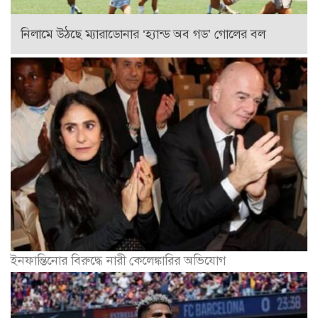
নিলামে উঠছে ম্যারাডোনার ‘হ্যান্ড অব গড’ গোলের বল
ইনফান্তিনোর বিরুদ্ধে নারী কেলেঙ্কারির অভিযোগ