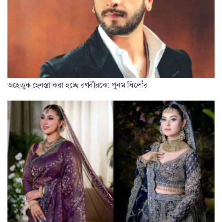
অহেতুক হেনস্তা করা হচ্ছে রণবীরকে: পুনম ধিলোঁর