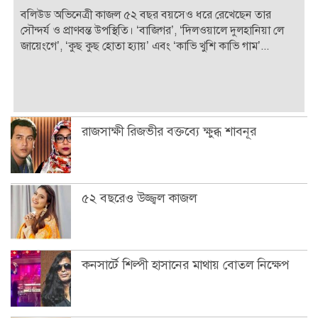
বলিউড অভিনেত্রী কাজল ৫২ বছর বয়সেও ধরে রেখেছেন তার
সৌন্দর্য ও প্রাণবন্ত উপস্থিতি। ‘বাজিগর’, ‘দিলওয়ালে দুলহানিয়া লে
জায়েংগে’, ‘কুছ কুছ হোতা হ্যায়’ এবং ‘কাভি খুশি কাভি গাম’...
রাজসাক্ষী রিজভীর বক্তব্যে ক্ষুব্ধ শাবনূর
৫২ বছরেও উজ্জ্বল কাজল
কনসার্টে শিল্পী হাসানের মাথায় বোতল নিক্ষেপ