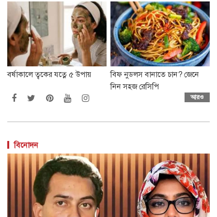
বর্ষাকালে ত্বকের যত্নে ৫ উপায়
বিফ নুডলস বানাতে চান? জেনে
নিন সহজ রেসিপি
আরও
বিনোদন