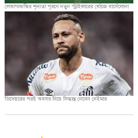
লেভান্ডফস্কির শূন্যতা পূরণে নতুন স্ট্রাইকারের খোঁজে বার্সেলোনা
ডিসেম্বরের পরই অবসর নিয়ে সিদ্ধান্ত নেবেন নেইমার