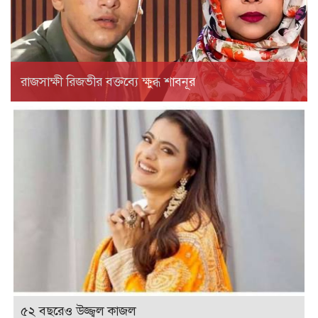
রাজসাক্ষী রিজভীর বক্তব্যে ক্ষুব্ধ শাবনূর
৫২ বছরেও উজ্জ্বল কাজল