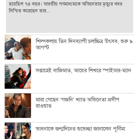
হয়েছিল ৭৪ বছর। ভারতীয় গণমাধ্যমকে অভিনেতার মৃত্যুর খবর
নিশ্চিত করেছেন তার...
শিল্পকলায় তিন দিনব্যাপী চলচ্চিত্র উৎসব, শুরু ৯
আগস্ট
সপ্তাহেই বাজিমাত, আয়ের শিখরে স্পাইডার-ম্যান
মারা গেছেন ‘গজনি’ খ্যাত অভিনেতা প্রদীপ
রাওয়াত
ভাবনাকে জন্মদিনের শুভেচ্ছা জানালেন পূর্ণিমা