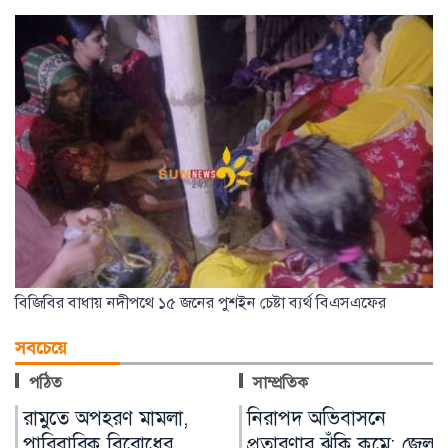
বিজিবির বাধায় নদীপথে ১৫ জনের পুশইন চেষ্টা ব্যর্থ বিএসএফের
সবচেয়ে
পঠিত
সাম্প্রতিক
নিরাপদ অভিবাসনে
জুলাই স্মৃতি জাদুঘর
প্রতারণার ঝুঁকি কমে: জেলা
উদ্বোধন করলেন প্রধানমন্ত্রী