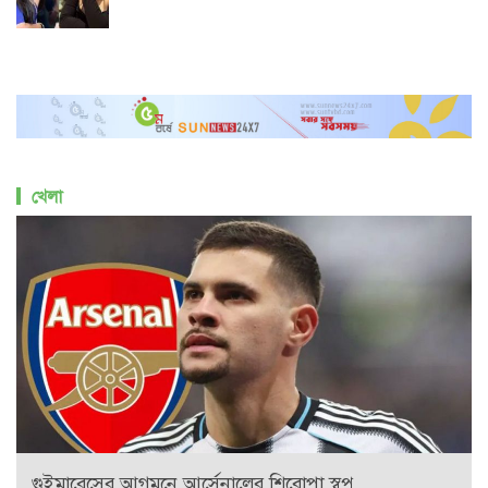
খেলা
গুইমারেসের আগমনে আর্সেনালের শিরোপা স্বপ্ন