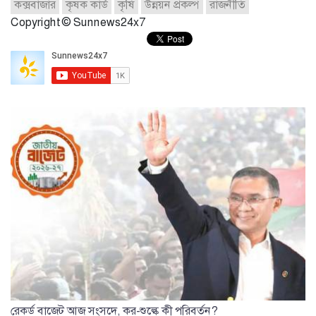
কক্সবাজার
কৃষক কার্ড
কৃষি
উন্নয়ন প্রকল্প
রাজনীতি
Copyright © Sunnews24x7
রেকর্ড বাজেট আজ সংসদে, কর-শুল্কে কী পরিবর্তন?