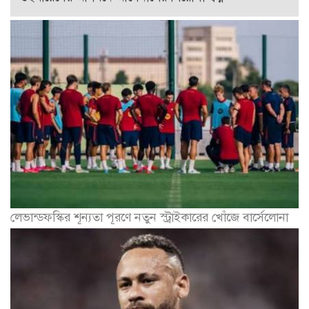
লেভান্ডফস্কির শূন্যতা পূরণে নতুন স্ট্রাইকারের খোঁজে বার্সেলোনা