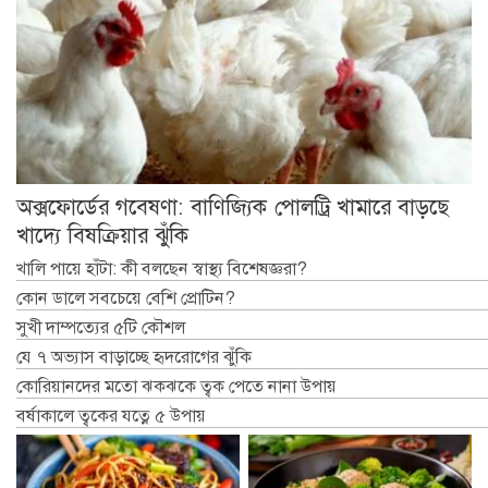
অক্সফোর্ডের গবেষণা: বাণিজ্যিক পোলট্রি খামারে বাড়ছে
খাদ্যে বিষক্রিয়ার ঝুঁকি
খালি পায়ে হাঁটা: কী বলছেন স্বাস্থ্য বিশেষজ্ঞরা?
কোন ডালে সবচেয়ে বেশি প্রোটিন?
সুখী দাম্পত্যের ৫টি কৌশল
যে ৭ অভ্যাস বাড়াচ্ছে হৃদরোগের ঝুঁকি
কোরিয়ানদের মতো ঝকঝকে ত্বক পেতে নানা উপায়
বর্ষাকালে ত্বকের যত্নে ৫ উপায়