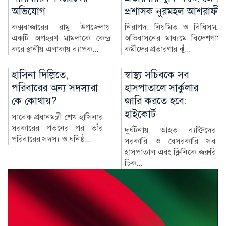
প্রশাসক নুরমহল আশরাফী
জুলাই গণঅভ্যুত্থানের স্মৃতি
সংরক্ষণ ও পরবর্তী প্রজন্মের কাছে
নিরাপদ, নিয়মিত ও বিধিসম্মত
এর ইতিহাস তুলে ধ...
অভিবাসনের মাধ্যমে বিদেশগামী
কর্মীদের প্রতারণার ঝুঁ...
স্বাস্থ্য সচিবকে সব
র‍্যাবের পরিবর্তে নতুন
হাসপাতালে সার্কুলার
বাহিনী, কী আছে খসড়া
জারি করতে হবে:
আইনে?
হাইকোর্ট
র‍্যাপিড অ্যাকশন ব্যাটালিয়ন
(র‍্যাব) বিলুপ্ত করে স্পেশাল
দুর্ঘটনায় আহত ব্যক্তিদের
রেসপন্স ব্যা...
সরকারি ও বেসরকারি সব
হাসপাতাল এবং ক্লিনিকে জরুরি
চিক...