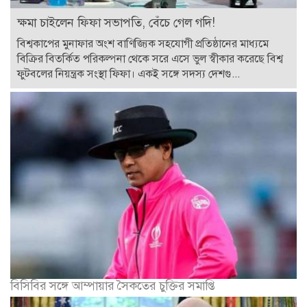
ক্ষমা চাইলেন ফিফা সভাপতি, বেঁচে গেল গদি!
বিশ্বকাপের মুনাফার অংশ বাণিজ্যিক সহযোগী প্রতিষ্ঠানের মাধ্যমে
বিক্রির বিতর্কিত পরিকল্পনা থেকে সরে এসে ভুল স্বীকার করেছে বিশ্ব
ফুটবলের নিয়ন্ত্রক সংস্থা ফিফা। একই সঙ্গে সদস্য দেশগু...
বিসিবির সঙ্গে আম্পায়ার সৈকতের চুক্তির সমাপ্তি