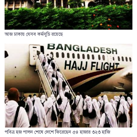
আজ ঢাকায় যেসব কর্মসূচি রয়েছে
পবিত্র হজ পালন শেষে দেশে ফিরেছেন ৫৪ হাজার ৩২৩ হাজি