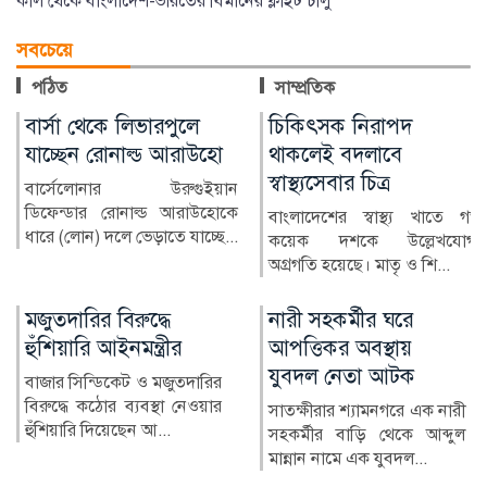
কাল থেকে বাংলাদেশ-ভারতের বিমানের ফ্লাইট চালু
সবচেয়ে
পঠিত
সাম্প্রতিক
চিকিৎসক নিরাপদ
মুক্তিযুদ্ধ ছিল জনতার যুদ্ধ,
থাকলেই বদলাবে
কোনো দলের নয়: রাষ্ট্রপতি
স্বাস্থ্যসেবার চিত্র
রাষ্ট্রপতি হাফিজ উদ্দিন আহমদ
বলেছেন, ১৯৭১ সালের মহান
বাংলাদেশের স্বাস্থ্য খাতে গত
মুক্তিযুদ্ধ ছিল জনতার যু...
কয়েক দশকে উল্লেখযোগ্য
অগ্রগতি হয়েছে। মাতৃ ও শি...
নারী সহকর্মীর ঘরে
আলিয়া মাদ্রাসা এলাকায়
আপত্তিকর অবস্থায়
সংঘাতের আশঙ্কায় পুলিশ
যুবদল নেতা আটক
মোতায়েন
সাতক্ষীরার শ্যামনগরে এক নারী
রাজধানীর বকশীবাজারে
সহকর্মীর বাড়ি থেকে আব্দুল
সরকারি আলিয়া মাদ্রাসা
মান্নান নামে এক যুবদল...
এলাকায় নিরাপত্তা জোরদার
করতে পুলিশ...