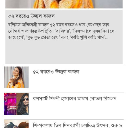
৫২ বছরেও উজ্জ্বল কাজল
বলিউড অভিনেত্রী কাজল ৫২ বছর বয়সেও ধরে রেখেছেন তার
সৌন্দর্য ও প্রাণবন্ত উপস্থিতি। ‘বাজিগর’, ‘দিলওয়ালে দুলহানিয়া লে
জায়েংগে’, ‘কুছ কুছ হোতা হ্যায়’ এবং ‘কাভি খুশি কাভি গাম’...
৫২ বছরেও উজ্জ্বল কাজল
কনসার্টে শিল্পী হাসানের মাথায় বোতল নিক্ষেপ
শিল্পকলায় তিন দিনব্যাপী চলচ্চিত্র উৎসব, শুরু ৯