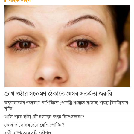
লাইফস্টাইল
চোখ ওঠার সংক্রমণ ঠেকাতে যেসব সতর্কতা জরুরি
অক্সফোর্ডের গবেষণা: বাণিজ্যিক পোলট্রি খামারে বাড়ছে খাদ্যে বিষক্রিয়ার
ঝুঁকি
খালি পায়ে হাঁটা: কী বলছেন স্বাস্থ্য বিশেষজ্ঞরা?
কোন ডালে সবচেয়ে বেশি প্রোটিন?
সুখী দাম্পত্যের ৫টি কৌশল