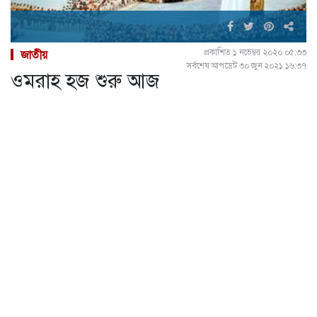
প্রকাশিত ১ নভেম্বর ২০২০ ০৫:৩৩
জাতীয়
সর্বশেষ আপডেট ৩০ জুন ২০২১ ১৬:৩৭
ওমরাহ হজ শুরু আজ