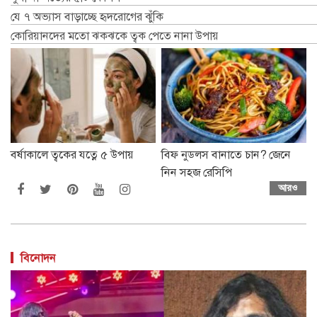
যে ৭ অভ্যাস বাড়াচ্ছে হৃদরোগের ঝুঁকি
কোরিয়ানদের মতো ঝকঝকে ত্বক পেতে নানা উপায়
বর্ষাকালে ত্বকের যত্নে ৫ উপায়
বিফ নুডলস বানাতে চান? জেনে
নিন সহজ রেসিপি
আরও
বিনোদন