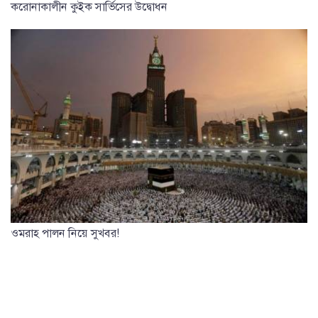
করোনাকালীন কুইক সার্ভিসের উদ্বোধন
ওমরাহ পালন নিয়ে সুখবর!