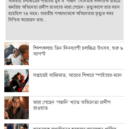
ভারতীয় চলচ্চিত্রের পরিচিত মুখ ও ‘গজনি’ সিনেমার খলনায়ক চরিত্রে
জনপ্রিয় অভিনেতা প্রদীপ রাওয়াত মারা গেছেন। মৃত্যুকালে তার বয়স
হয়েছিল ৭৪ বছর। ভারতীয় গণমাধ্যমকে অভিনেতার মৃত্যুর খবর
নিশ্চিত করেছেন তার...
শিল্পকলায় তিন দিনব্যাপী চলচ্চিত্র উৎসব, শুরু ৯
আগস্ট
সপ্তাহেই বাজিমাত, আয়ের শিখরে স্পাইডার-ম্যান
মারা গেছেন ‘গজনি’ খ্যাত অভিনেতা প্রদীপ
রাওয়াত