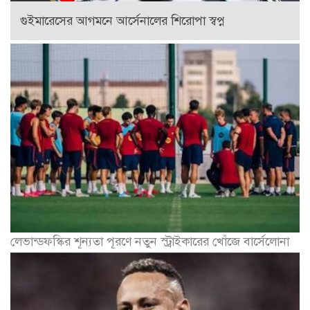
গুইমারেসের আগমনে আর্সেনালের শিরোপা স্বপ্ন
লেভান্ডফস্কির শূন্যতা পূরণে নতুন স্ট্রাইকারের খোঁজে বার্সেলোনা