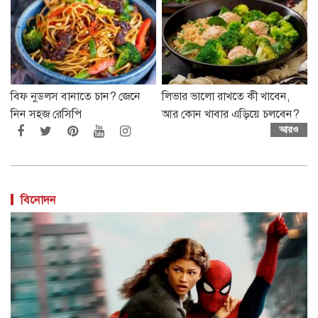
বিফ নুডলস বানাতে চান? জেনে
লিভার ভালো রাখতে কী খাবেন,
নিন সহজ রেসিপি
আর কোন খাবার এড়িয়ে চলবেন?
আরও
বিনোদন