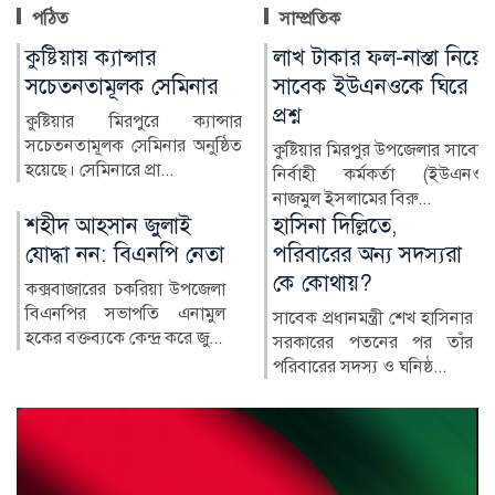
পঠিত
সাম্প্রতিক
লাখ টাকার ফল-নাস্তা নিয়ে
মুন্সীগঞ্জে সাংবাদিকের
সাবেক ইউএনওকে ঘিরে
বিরুদ্ধে মামলার প্রতিবাদে
প্রশ্ন
মানববন্ধন
কুষ্টিয়ার মিরপুর উপজেলার সাবেক
মুন্সীগঞ্জ প্রেসক্লাবের সিনিয়র সহ-
নির্বাহী কর্মকর্তা (ইউএনও)
সভাপতি মাহাবুব আলম বাবুর
নাজমুল ইসলামের বিরু...
বিরুদ্ধে দায়ের করা...
হাসিনা দিল্লিতে,
দখল-দূষণে বিপন্ন দেশের
পরিবারের অন্য সদস্যরা
নদী
কে কোথায়?
বাংলাদেশ নদীমাতৃক দেশ
হিসেবে পরিচিত হলেও দেশের
সাবেক প্রধানমন্ত্রী শেখ হাসিনার
অধিকাংশ নদী এখন দখল,
সরকারের পতনের পর তাঁর
দূষণ, নাব...
পরিবারের সদস্য ও ঘনিষ্ঠ...