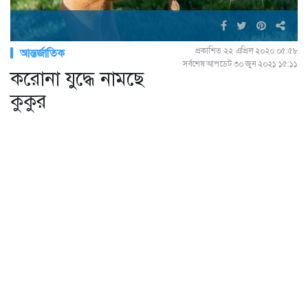
প্রকাশিত ২২ এপ্রিল ২০২০ ০৫:৫৮
আন্তর্জাতিক
সর্বশেষ আপডেট ৩০ জুন ২০২১ ১৫:১১
করোনা যুদ্ধে নামছে
কুকুর