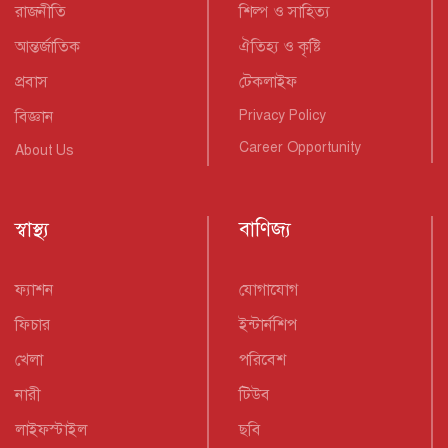
রাজনীতি
শিল্প ও সাহিত্য
আন্তর্জাতিক
ঐতিহ্য ও কৃষ্টি
প্রবাস
টেকলাইফ
বিজ্ঞান
Privacy Policy
Career Opportunity
About Us
স্বাস্থ্য
বাণিজ্য
ফ্যাশন
যোগাযোগ
ফিচার
ইন্টার্নশিপ
খেলা
পরিবেশ
নারী
টিউব
লাইফস্টাইল
ছবি