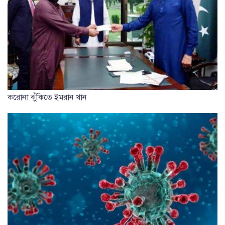
করোনা ঝুঁকিতে ইমরান খান