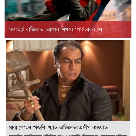
সপ্তাহেই বাজিমাত, আয়ের শিখরে স্পাইডার-ম্যান
মারা গেছেন ‘গজনি’ খ্যাত অভিনেতা প্রদীপ রাওয়াত