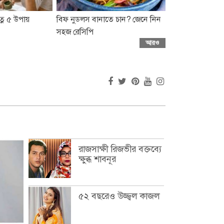
্নে ৫ উপায়
বিফ নুডলস বানাতে চান? জেনে নিন
সহজ রেসিপি
আরও
রাজসাক্ষী রিজভীর বক্তব্যে
ক্ষুব্ধ শাবনূর
৫২ বছরেও উজ্জ্বল কাজল