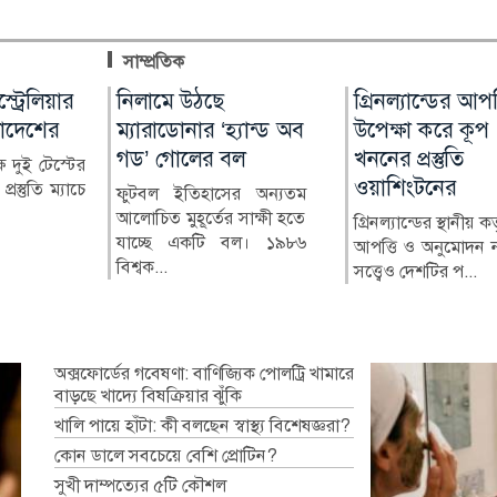
সাম্প্রতিক
ম্বিয়ার
স্ট্রেলিয়ার
নিলামে উঠছে
বিল-বন্ডে বিনিয়োগে
গ্রিনল্যান্ডের আপত্
আন্তর্জাতিক আদি
ট্রাম্প-
লাদেশের
ম্যারাডোনার ‘হ্যান্ড অব
ব্যাংকের মুনাফায়
উপেক্ষা করে কূপ
দিবস ২০২৬ : বৈচি
য়েলা
গড’ গোলের বল
উল্লম্ফন, চাপে খেলাপিরা
খননের প্রস্তুতি
সমৃদ্ধ বাংলাদেশে ম
ষে দুই টেস্টের
ওয়াশিংটনের
ও অধিকার চাই
রস্তুতি ম্যাচে
 ডানপন্থী
ফুটবল ইতিহাসের অন্যতম
দেশের শেয়ারবাজারে
র্দো দে লা
আলোচিত মুহূর্তের সাক্ষী হতে
তালিকাভুক্ত ব্যাংকগুলোর বড়
গ্রিনল্যান্ডের স্থানীয় কর
আদিবাসী জনগণের
ার (৭ আগ...
যাচ্ছে একটি বল। ১৯৮৬
একটি অংশ চলতি বছরের প্রথম
আপত্তি ও অনুমোদন ন
সংরক্ষণ এবং তাদের 
বিশ্বক...
ছয়...
সত্ত্বেও দেশটির প...
চ্যালেঞ্জ সম্পর্কে বিশ্বব্য
অক্সফোর্ডের গবেষণা: বাণিজ্যিক পোলট্রি খামারে
বাড়ছে খাদ্যে বিষক্রিয়ার ঝুঁকি
খালি পায়ে হাঁটা: কী বলছেন স্বাস্থ্য বিশেষজ্ঞরা?
কোন ডালে সবচেয়ে বেশি প্রোটিন?
সুখী দাম্পত্যের ৫টি কৌশল