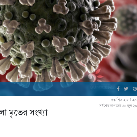
প্রকাশিত ২ মার্চ 
সর্বশেষ আপডেট ৩০ জুন ২
ো মৃতের সংখ্যা