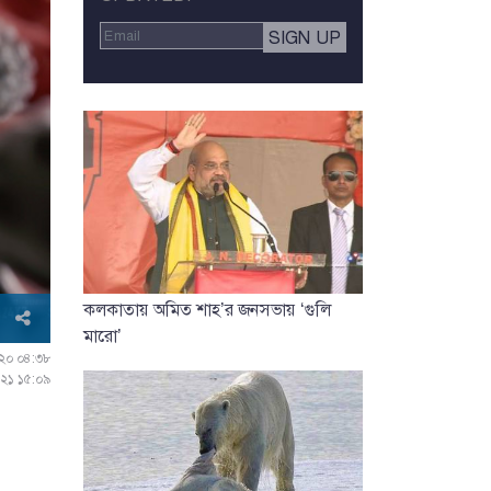
কলকাতায় অমিত শাহ’র জনসভায় ‘গুলি
মারো’
২০২০ ০৪:৩৮
০২১ ১৫:০৯