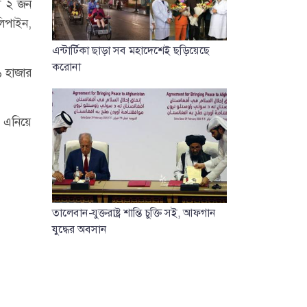
সে ২ জন
লিপাইন,
এন্টার্টিকা ছাড়া সব মহাদেশেই ছড়িয়েছে
করোনা
১ হাজার
। এনিয়ে
তালেবান-যুক্তরাষ্ট্র শান্তি চুক্তি সই, আফগান
যুদ্ধের অবসান