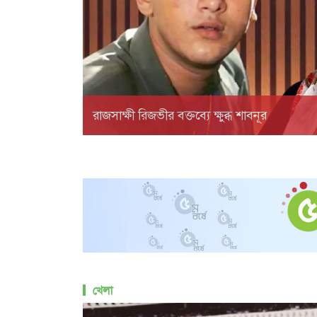
রাজসাক্ষী রিজভীর বক্তব্যে ক্ষুব্ধ শাবনূর
খেলা