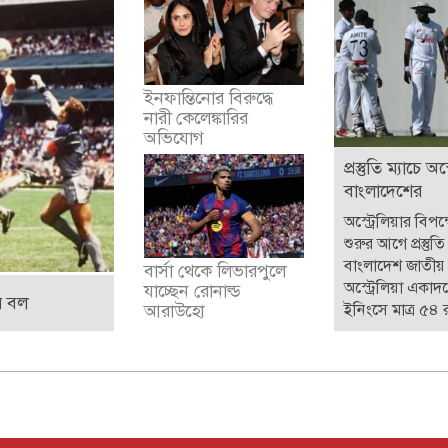
ইনফান্তিনোর বিরুদ্ধে
নারী কেলেঙ্কারির
অভিযোগ
প্রস্তুতি ম্যাচে অ
বাংলাদেশের
অস্ট্রেলিয়ার বিপক
শুরুর আগে প্রস্তুত
বাংলাদেশ জাতীয় 
বার্সা থেকে লিভারপুলে
অস্ট্রেলিয়া একাদশ
যাচ্ছেন রোনাল্ড
র বল
ইনিংসে মাত্র ৫৪
আরাউহো