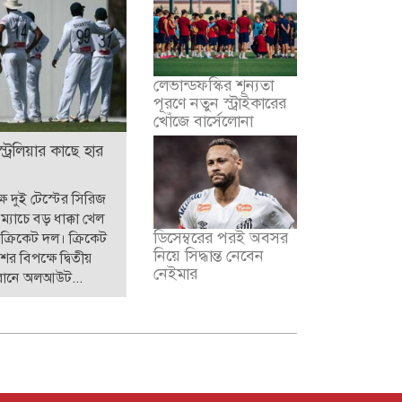
লেভান্ডফস্কির শূন্যতা
পূরণে নতুন স্ট্রাইকারের
খোঁজে বার্সেলোনা
স্ট্রেলিয়ার কাছে হার
্ষে দুই টেস্টের সিরিজ
ি ম্যাচে বড় ধাক্কা খেল
ডিসেম্বরের পরই অবসর
ক্রিকেট দল। ক্রিকেট
নিয়ে সিদ্ধান্ত নেবেন
ের বিপক্ষে দ্বিতীয়
নেইমার
 রানে অলআউট...