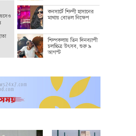
কনসার্টে শিল্পী হাসানের
বয়সেও
মাথায় বোতল নিক্ষেপ
ত
হোতা
শিল্পকলায় তিন দিনব্যাপী
চলচ্চিত্র উৎসব, শুরু ৯
আগস্ট