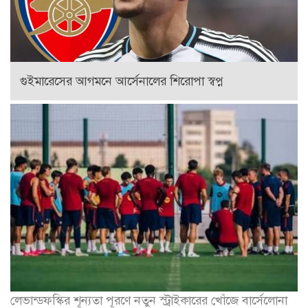
গুইমারেসের আগমনে আর্সেনালের শিরোপা স্বপ্ন
লেভান্ডফস্কির শূন্যতা পূরণে নতুন স্ট্রাইকারের খোঁজে বার্সেলোনা