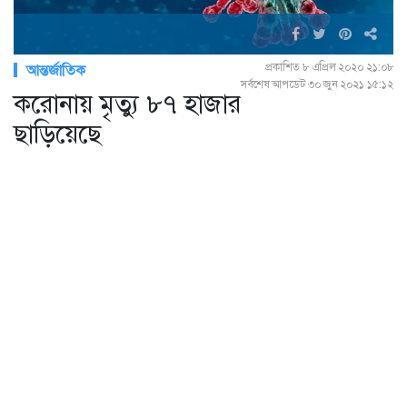
প্রকাশিত ৮ এপ্রিল ২০২০ ২১:০৮
আন্তর্জাতিক
সর্বশেষ আপডেট ৩০ জুন ২০২১ ১৫:১২
করোনায় মৃত্যু ৮৭ হাজার
ছাড়িয়েছে