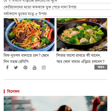
যে ৭ অভ্যাস বাড়াচ্ছে হৃদরোগের ঝুঁকি
কোরিয়ানদের মতো ঝকঝকে ত্বক পেতে নানা উপায়
বর্ষাকালে ত্বকের যত্নে ৫ উপায়
বিফ নুডলস বানাতে চান? জেনে
লিভার ভালো রাখতে কী খাবেন,
নিন সহজ রেসিপি
আর কোন খাবার এড়িয়ে চলবেন?
আরও
বিনোদন