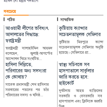
মার্কিন নৌ মন্ত্রীর পদত্যাগ
সবচেয়ে
পঠিত
সাম্প্রতিক
কুষ্টিয়ায় ক্যান্সার
লাখ টাকার ফল-নাস্তা নিয়ে
সচেতনতামূলক সেমিনার
সাবেক ইউএনওকে ঘিরে
প্রশ্ন
কুষ্টিয়ার মিরপুরে ক্যান্সার
সচেতনতামূলক সেমিনার অনুষ্ঠিত
কুষ্টিয়ার মিরপুর উপজেলার সাবেক
হয়েছে। সেমিনারে প্রা...
নির্বাহী কর্মকর্তা (ইউএনও)
নাজমুল ইসলামের বিরু...
স্বাস্থ্য সচিবকে সব
র‍্যাবের পরিবর্তে নতুন
হাসপাতালে সার্কুলার
বাহিনী, কী আছে খসড়া
জারি করতে হবে:
আইনে?
হাইকোর্ট
র‍্যাপিড অ্যাকশন ব্যাটালিয়ন
(র‍্যাব) বিলুপ্ত করে স্পেশাল
দুর্ঘটনায় আহত ব্যক্তিদের
রেসপন্স ব্যা...
সরকারি ও বেসরকারি সব
হাসপাতাল এবং ক্লিনিকে জরুরি
চিক...