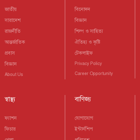
জাতীয়
বিনোদন
সারাদেশ
বিজ্ঞান
রাজনীতি
শিল্প ও সাহিত্য
আন্তর্জাতিক
ঐতিহ্য ও কৃষ্টি
প্রবাস
টেকলাইফ
বিজ্ঞান
Privacy Policy
Career Opportunity
About Us
স্বাস্থ্য
বাণিজ্য
ফ্যাশন
যোগাযোগ
ফিচার
ইন্টার্নশিপ
খেলা
পরিবেশ