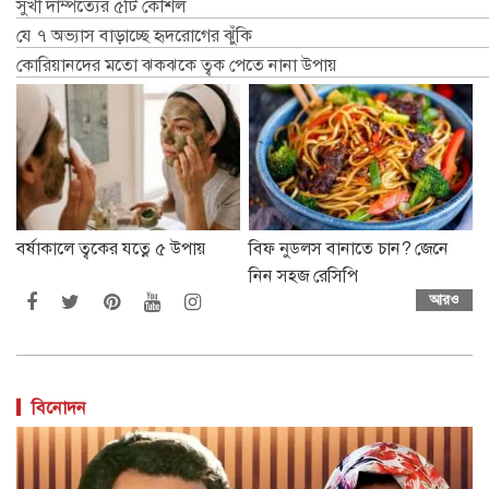
সুখী দাম্পত্যের ৫টি কৌশল
যে ৭ অভ্যাস বাড়াচ্ছে হৃদরোগের ঝুঁকি
কোরিয়ানদের মতো ঝকঝকে ত্বক পেতে নানা উপায়
বর্ষাকালে ত্বকের যত্নে ৫ উপায়
বিফ নুডলস বানাতে চান? জেনে
নিন সহজ রেসিপি
আরও
বিনোদন