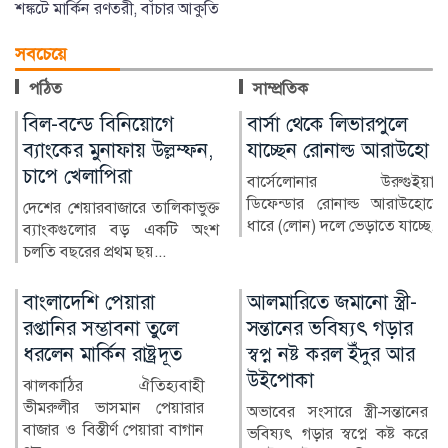
শঙ্কটে মার্কিন রণতরী, বাঁচার আকুতি
সবচেয়ে
পঠিত
সাম্প্রতিক
বার্সা থেকে লিভারপুলে
চিকিৎসক নিরাপদ
যাচ্ছেন রোনাল্ড আরাউহো
থাকলেই বদলাবে
স্বাস্থ্যসেবার চিত্র
বার্সেলোনার উরুগুইয়ান
ডিফেন্ডার রোনাল্ড আরাউহোকে
বাংলাদেশের স্বাস্থ্য খাতে গত
ধারে (লোন) দলে ভেড়াতে যাচ্ছে...
কয়েক দশকে উল্লেখযোগ্য
অগ্রগতি হয়েছে। মাতৃ ও শি...
আলমারিতে জমানো স্ত্রী-
গভীর রাতে আড়িয়াল
সন্তানের ভবিষ্যৎ গড়ার
খাঁয় ড্রেজার, ঘরবাড়ি
স্বপ্ন নষ্ট করল ইঁদুর আর
হারাচ্ছে অর্ধশত পরিবার
উইপোকা
একসময় আড়িয়াল খাঁ নদী ছিল
মানুষের জীবন-জীবিকার
অভাবের সংসারে স্ত্রী-সন্তানের
অন্যতম ভরসা। নদীর পানি ও
ভবিষ্যৎ গড়ার স্বপ্নে কষ্ট করে