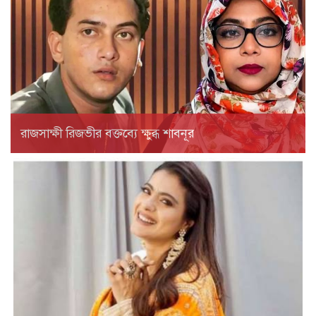
রাজসাক্ষী রিজভীর বক্তব্যে ক্ষুব্ধ শাবনূর