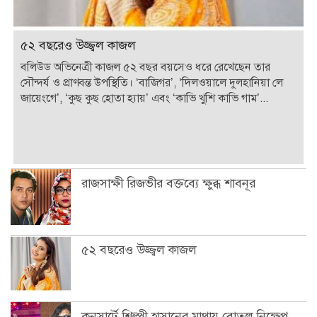
৫২ বছরেও উজ্জ্বল কাজল
বলিউড অভিনেত্রী কাজল ৫২ বছর বয়সেও ধরে রেখেছেন তার
সৌন্দর্য ও প্রাণবন্ত উপস্থিতি। ‘বাজিগর’, ‘দিলওয়ালে দুলহানিয়া লে
জায়েংগে’, ‘কুছ কুছ হোতা হ্যায়’ এবং ‘কাভি খুশি কাভি গাম’...
রাজসাক্ষী রিজভীর বক্তব্যে ক্ষুব্ধ শাবনূর
৫২ বছরেও উজ্জ্বল কাজল
কনসার্টে শিল্পী হাসানের মাথায় বোতল নিক্ষেপ