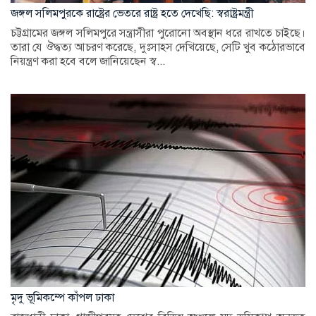
জঙ্গল সলিমপুরকে রাষ্ট্রের ভেতরে রাষ্ট্র হতে দেখেছি: স্বরাষ্ট্রমন্ত্রী
চট্টগ্রামের জঙ্গল সলিমপুরে সন্ত্রাসীরা পুরোনো অবস্থান ধরে রাখতে চাইছে।
তারা যে ঔদ্ধত্য আচরণ করেছে, দুঃসাহস দেখিয়েছে, সেটি খুব কঠোরভাবে
নিয়ন্ত্রণ করা হবে বলে জানিয়েছেন স্ব...
মৃদু ভূমিকম্পে কাঁপল ঢাকা