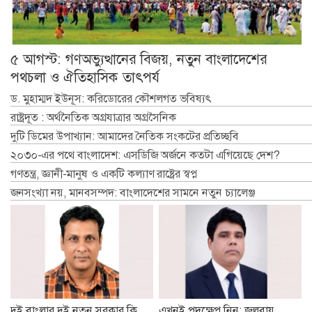
৫ আগস্ট: গণঅভ্যুত্থানের বিজয়, নতুন বাংলাদেশের
পথচলা ও ঐতিহাসিক তাৎপর্য
ড. মুহাম্মদ ইউনূস: করিডোরের কৌশলগত ভবিষ্যৎ
রাষ্ট্রদূত : অর্থনৈতিক অগ্রযাত্রার অগ্রসৈনিক
দুটি ডিমের উপাখ্যান: আমাদের নৈতিক সংকটের প্রতিচ্ছবি
২০৩০-এর পথে বাংলাদেশ: এসডিজি অর্জনে কতটা এগিয়েছে দেশ?
গণতন্ত্র, জ্ঞানী-মানুষ ও একটি কল্যাণ রাষ্ট্রের স্বপ্ন
জনসংখ্যা নয়, মানবসম্পদ: বাংলাদেশের সামনে নতুন চ্যালেঞ্জ
দুই বাংলার দুই নতুন সরকার কি
এখনই পদক্ষেপ নিন: জলবায়ু