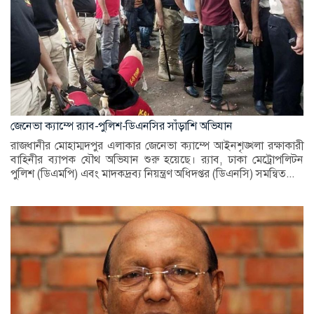
জেনেভা ক্যাম্পে র‍্যাব-পুলিশ-ডিএনসির সাঁড়াশি অভিযান
রাজধানীর মোহাম্মদপুর এলাকার জেনেভা ক্যাম্পে আইনশৃঙ্খলা রক্ষাকারী
বাহিনীর ব্যাপক যৌথ অভিযান শুরু হয়েছে। র‍্যাব, ঢাকা মেট্রোপলিটন
পুলিশ (ডিএমপি) এবং মাদকদ্রব্য নিয়ন্ত্রণ অধিদপ্তর (ডিএনসি) সমন্বিত...