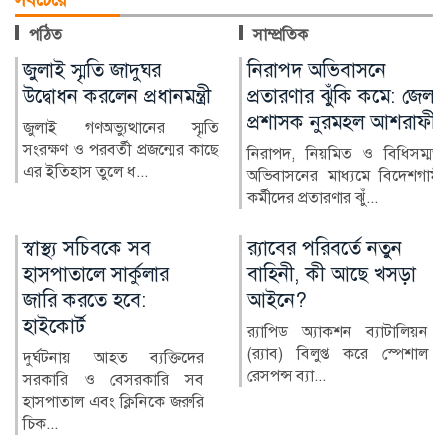
পঠিত
সাম্প্রতিক
নিরাপদ অভিবাসনে
বোয়ালমারীতে
ন্ত্রী
প্রতারণার ঝুঁকি কমে: জেলা
নিয়মবহির্ভূতভাবে
প্রশাসক নুরমহল আশরাফী
বিদ্যালয়ের মালামাল
 স্মৃতি
বিক্রির অভিযোগ
মের কাছে
নিরাপদ, নিয়মিত ও বিধিসম্মত
অভিবাসনের মাধ্যমে বিদেশগামী
ফরিদপুরের বোয়া
কর্মীদের প্রতারণার ঝুঁ...
উপজেলার গোহাইলবাড়ী ম
বিদ্যালয়ের টেন্ডারের বাইর
র‍্যাবের পরিবর্তে নতুন
নোয়াখালীতে জিও ব্
বাহিনী, কী আছে খসড়া
প্রকল্পে অনিয়মের
আইনে?
অভিযোগ, এলাকাবা
মানববন্ধন
র‍্যাপিড অ্যাকশন ব্যাটালিয়ন
(র‍্যাব) বিলুপ্ত করে স্পেশাল
তিদের
নোয়াখালীর সুবর্ণচর উপ
রেসপন্স ব্যা...
ি সব
পূর্ব চরবাটা ইউনিয়নের 
জরুরি
বাজার ও কালাদুর এলাকায়