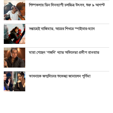
শিল্পকলায় তিন দিনব্যাপী চলচ্চিত্র উৎসব, শুরু ৯ আগস্ট
সপ্তাহেই বাজিমাত, আয়ের শিখরে স্পাইডার-ম্যান
মারা গেছেন ‘গজনি’ খ্যাত অভিনেতা প্রদীপ রাওয়াত
ভাবনাকে জন্মদিনের শুভেচ্ছা জানালেন পূর্ণিমা