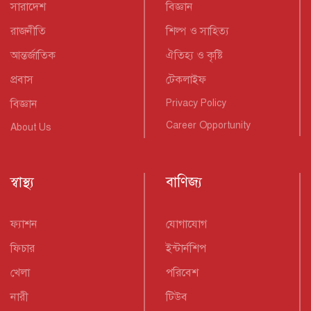
সারাদেশ
বিজ্ঞান
রাজনীতি
শিল্প ও সাহিত্য
আন্তর্জাতিক
ঐতিহ্য ও কৃষ্টি
প্রবাস
টেকলাইফ
বিজ্ঞান
Privacy Policy
Career Opportunity
About Us
স্বাস্থ্য
বাণিজ্য
ফ্যাশন
যোগাযোগ
ফিচার
ইন্টার্নশিপ
খেলা
পরিবেশ
নারী
টিউব