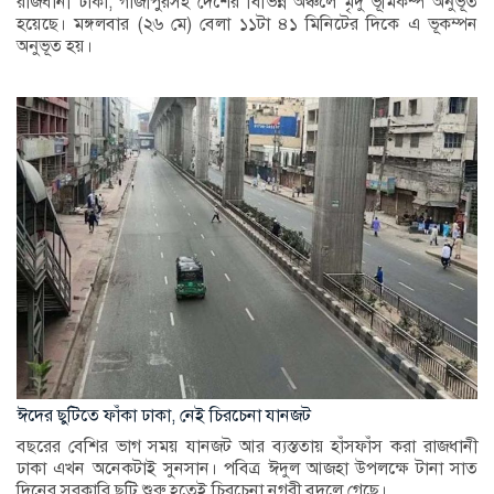
রাজধানী ঢাকা, গাজীপুরসহ দেশের বিভিন্ন অঞ্চলে মৃদু ভূমিকম্প অনুভূত
হয়েছে। মঙ্গলবার (২৬ মে) বেলা ১১টা ৪১ মিনিটের দিকে এ ভূকম্পন
অনুভূত হয়।
ঈদের ছুটিতে ফাঁকা ঢাকা, নেই চিরচেনা যানজট
বছরের বেশির ভাগ সময় যানজট আর ব্যস্ততায় হাঁসফাঁস করা রাজধানী
ঢাকা এখন অনেকটাই সুনসান। পবিত্র ঈদুল আজহা উপলক্ষে টানা সাত
দিনের সরকারি ছুটি শুরু হতেই চিরচেনা নগরী বদলে গেছে।...