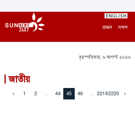
প্রচ্ছদ
সকল
বৃহস্পতিবার, ৬ আগস্ট ২০২৬
জাতীয়
‹
1
2
...
44
45
46
...
2219
2220
›