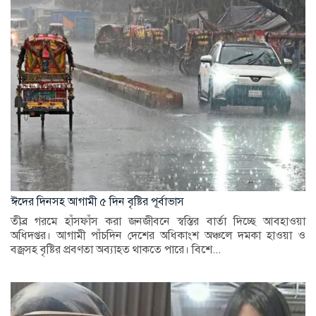
ঈদের দিনসহ আগামী ৫ দিন বৃষ্টির পূর্বাভাস
তীব্র গরমে হাঁসফাঁস করা জনজীবনে স্বস্তির বার্তা দিচ্ছে আবহাওয়া
অধিদপ্তর। আগামী পাঁচদিন দেশের অধিকাংশ অঞ্চলে দমকা হাওয়া ও
বজ্রসহ বৃষ্টির প্রবণতা অব্যাহত থাকতে পারে। বিশে...