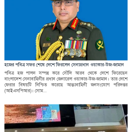
হজের পবিত্র সফর শেষে দেশে ফিরলেন সেনাপ্রধান ওয়াকার-উজ-জামান
পবিত্র হজ পালন সম্পন্ন করে সৌদি আরব থেকে দেশে ফিরেছেন
বাংলাদেশ সেনাবাহিনীর প্রধান জেনারেল ওয়াকার-উজ-জামান। তার দেশে
ফেরার বিষয়টি নিশ্চিত করেছে আন্তঃবাহিনী জনসংযোগ পরিদপ্তর
(আইএসপিআর)। সোম...