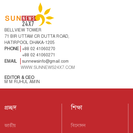
BELLVIEW TOWER
71 BIR UTTAM CR DUTTA ROAD,
HATIRPOOL DHAKA-1205
PHONE
+88 02 41060270
+88 02 41060271
EMAIL
sunnewsinfo@gmail.com
WWW.SUNNEWS24X7.COM
EDITOR & CEO
M M RUHUL AMIN
প্রচ্ছদ
শিক্ষা
জাতীয়
বিনোদন