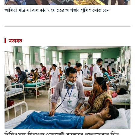
আলিয়া মাদ্রাসা এলাকায় সংঘাতের আশঙ্কায় পুলিশ মোতায়েন
মতামত
চিকিৎসক নিরাপদ থাকলেই বদলাবে স্বাস্থ্যসেবার চিত্র