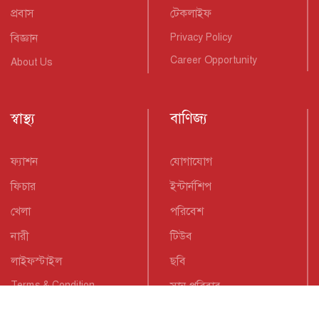
প্রবাস
টেকলাইফ
বিজ্ঞান
Privacy Policy
Career Opportunity
About Us
স্বাস্থ্য
বাণিজ্য
ফ্যাশন
যোগাযোগ
ফিচার
ইন্টার্নশিপ
খেলা
পরিবেশ
নারী
টিউব
লাইফস্টাইল
ছবি
Terms & Condition
সান পরিবার
News Rss Feeds
Contact