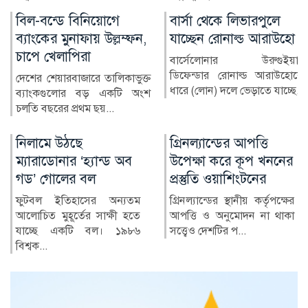
বার্সা থেকে লিভারপুলে
চিকিৎসক নিরাপদ
যাচ্ছেন রোনাল্ড আরাউহো
থাকলেই বদলাবে
স্বাস্থ্যসেবার চিত্র
বার্সেলোনার উরুগুইয়ান
ডিফেন্ডার রোনাল্ড আরাউহোকে
বাংলাদেশের স্বাস্থ্য খাতে গত
ধারে (লোন) দলে ভেড়াতে যাচ্ছে...
কয়েক দশকে উল্লেখযোগ্য
অগ্রগতি হয়েছে। মাতৃ ও শি...
গ্রিনল্যান্ডের আপত্তি
রাশিয়া-ইউক্রেন
উপেক্ষা করে কূপ খননের
পাল্টাপাল্টি হামলায়
প্রস্তুতি ওয়াশিংটনের
নিহত ৩, আহত ১০
গ্রিনল্যান্ডের স্থানীয় কর্তৃপক্ষের
রাশিয়া ও ইউক্রেনের মধ্যে
আপত্তি ও অনুমোদন না থাকা
শনিবার রাতভর পাল্টাপাল্টি
সত্ত্বেও দেশটির প...
হামলায় অন্তত তিনজন নিহত
ও...