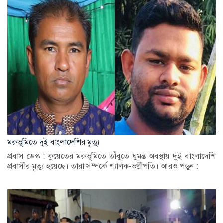
মরুভূমিতে দুই বাংলাদেশির মৃত্যু
প্রবাস ডেস্ক : কুয়েতের মরুভূমিতে তাঁবুতে ঘুমন্ত অবস্থায় দুই বাংলাদেশি
প্রবাসীর মৃত্যু হয়েছে। তারা সম্পর্কে শ্যালক-ভগ্নীপতি। আরও পড়ুন :