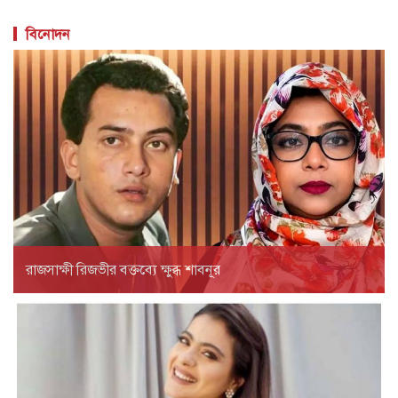
বিনোদন
রাজসাক্ষী রিজভীর বক্তব্যে ক্ষুব্ধ শাবনূর