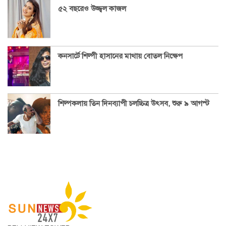
৫২ বছরেও উজ্জ্বল কাজল
কনসার্টে শিল্পী হাসানের মাথায় বোতল নিক্ষেপ
শিল্পকলায় তিন দিনব্যাপী চলচ্চিত্র উৎসব, শুরু ৯ আগস্ট