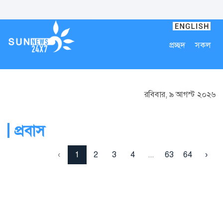
প্রচ্ছদ
সকল
রবিবার, ৯ আগস্ট ২০২৬
প্রবাস
‹
1
2
3
4
...
63
64
›