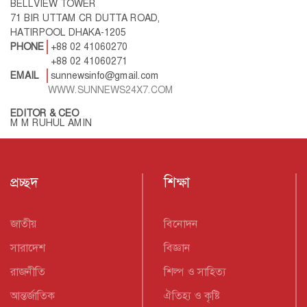
BELLVIEW TOWER
71 BIR UTTAM CR DUTTA ROAD,
HATIRPOOL DHAKA-1205
PHONE
+88 02 41060270
+88 02 41060271
EMAIL
sunnewsinfo@gmail.com
WWW.SUNNEWS24X7.COM
EDITOR & CEO
M M RUHUL AMIN
প্রচ্ছদ
শিক্ষা
জাতীয়
বিনোদন
সারাদেশ
বিজ্ঞান
রাজনীতি
শিল্প ও সাহিত্য
আন্তর্জাতিক
ঐতিহ্য ও কৃষ্টি