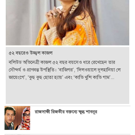
৫২ বছরেও উজ্জ্বল কাজল
বলিউড অভিনেত্রী কাজল ৫২ বছর বয়সেও ধরে রেখেছেন তার
সৌন্দর্য ও প্রাণবন্ত উপস্থিতি। ‘বাজিগর’, ‘দিলওয়ালে দুলহানিয়া লে
জায়েংগে’, ‘কুছ কুছ হোতা হ্যায়’ এবং ‘কাভি খুশি কাভি গাম’...
রাজসাক্ষী রিজভীর বক্তব্যে ক্ষুব্ধ শাবনূর