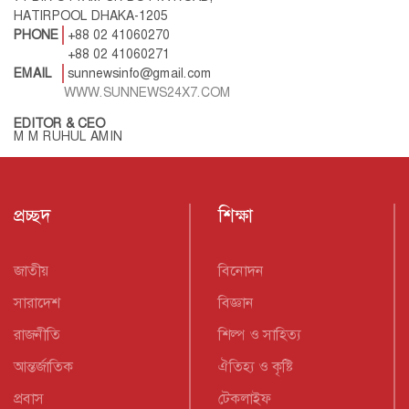
HATIRPOOL DHAKA-1205
PHONE
+88 02 41060270
+88 02 41060271
EMAIL
sunnewsinfo@gmail.com
WWW.SUNNEWS24X7.COM
EDITOR & CEO
M M RUHUL AMIN
প্রচ্ছদ
শিক্ষা
জাতীয়
বিনোদন
সারাদেশ
বিজ্ঞান
রাজনীতি
শিল্প ও সাহিত্য
আন্তর্জাতিক
ঐতিহ্য ও কৃষ্টি
প্রবাস
টেকলাইফ