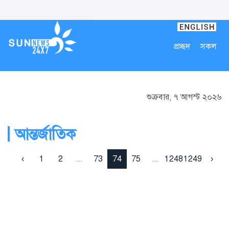
প্রচ্ছদ
সকল
শুক্রবার, ৭ আগস্ট ২০২৬
আন্তর্জাতিক
‹
1
2
...
73
74
75
...
1248
1249
›