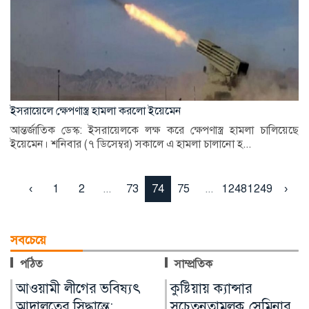
ইসরায়েলে ক্ষেপণাস্ত্র হামলা করলো ইয়েমেন
আন্তর্জাতিক ডেস্ক: ইসরায়েলকে লক্ষ করে ক্ষেপণাস্ত্র হামলা চালিয়েছে
ইয়েমেন। শনিবার (৭ ডিসেম্বর) সকালে এ হামলা চালানো হ...
‹
1
2
...
73
74
75
...
1248
1249
›
সবচেয়ে
পঠিত
সাম্প্রতিক
কুষ্টিয়ায় ক্যান্সার
লাখ টাকার ফল-নাস্তা নিয়ে
সচেতনতামূলক সেমিনার
সাবেক ইউএনওকে ঘিরে