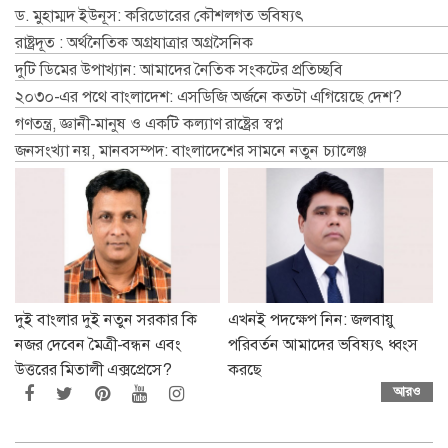
ড. মুহাম্মদ ইউনূস: করিডোরের কৌশলগত ভবিষ্যৎ
রাষ্ট্রদূত : অর্থনৈতিক অগ্রযাত্রার অগ্রসৈনিক
দুটি ডিমের উপাখ্যান: আমাদের নৈতিক সংকটের প্রতিচ্ছবি
২০৩০-এর পথে বাংলাদেশ: এসডিজি অর্জনে কতটা এগিয়েছে দেশ?
গণতন্ত্র, জ্ঞানী-মানুষ ও একটি কল্যাণ রাষ্ট্রের স্বপ্ন
জনসংখ্যা নয়, মানবসম্পদ: বাংলাদেশের সামনে নতুন চ্যালেঞ্জ
দুই বাংলার দুই নতুন সরকার কি
এখনই পদক্ষেপ নিন: জলবায়ু
নজর দেবেন মৈত্রী-বন্ধন এবং
পরিবর্তন আমাদের ভবিষ্যৎ ধ্বংস
উত্তরের মিতালী এক্সপ্রেসে?
করছে
আরও