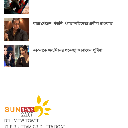
মারা গেছেন ‘গজনি’ খ্যাত অভিনেতা প্রদীপ রাওয়াত
ভাবনাকে জন্মদিনের শুভেচ্ছা জানালেন পূর্ণিমা
BELLVIEW TOWER
71 BIR UTTAM CR DUTTA ROAD,