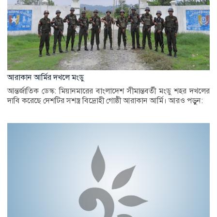
আরাকান আর্মির দখলে মংডু
আন্তর্জাতিক ডেস্ক: মিয়ানমারের বাংলাদেশ সীমান্তবর্তী মংডু শহর দখলের
দাবি করেছে দেশটির সশস্ত্র বিদ্রোহী গোষ্ঠী আরাকান আর্মি। আরও পড়ুন: