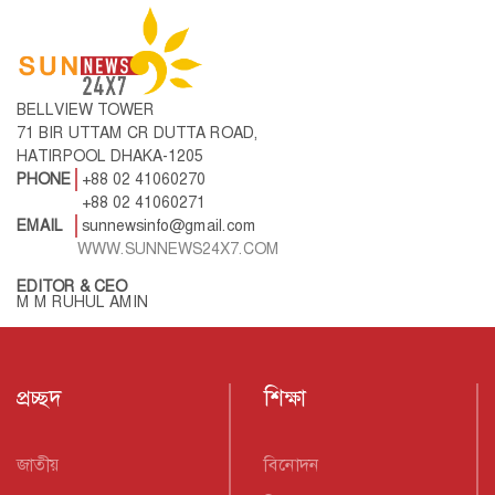
BELLVIEW TOWER
71 BIR UTTAM CR DUTTA ROAD,
HATIRPOOL DHAKA-1205
PHONE
+88 02 41060270
+88 02 41060271
EMAIL
sunnewsinfo@gmail.com
WWW.SUNNEWS24X7.COM
EDITOR & CEO
M M RUHUL AMIN
প্রচ্ছদ
শিক্ষা
জাতীয়
বিনোদন