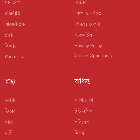
সারাদেশ
বিজ্ঞান
রাজনীতি
শিল্প ও সাহিত্য
আন্তর্জাতিক
ঐতিহ্য ও কৃষ্টি
প্রবাস
টেকলাইফ
বিজ্ঞান
Privacy Policy
Career Opportunity
About Us
স্বাস্থ্য
বাণিজ্য
ফ্যাশন
যোগাযোগ
ফিচার
ইন্টার্নশিপ
খেলা
পরিবেশ
নারী
টিউব