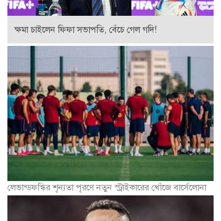
ক্ষমা চাইলেন ফিফা সভাপতি, বেঁচে গেল গদি!
লেভান্ডফস্কির শূন্যতা পূরণে নতুন স্ট্রাইকারের খোঁজে বার্সেলোনা