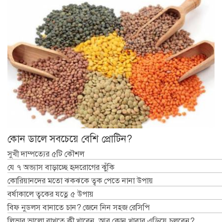
কোন ডালে সবচেয়ে বেশি প্রোটিন?
সুখী দাম্পত্যের ৫টি কৌশল
যে ৭ অভ্যাস বাড়াচ্ছে হৃদরোগের ঝুঁকি
কোরিয়ানদের মতো ঝকঝকে ত্বক পেতে নানা উপায়
বর্ষাকালে ত্বকের যত্নে ৫ উপায়
বিফ নুডলস বানাতে চান? জেনে নিন সহজ রেসিপি
লিভার ভালো রাখতে কী খাবেন, আর কোন খাবার এড়িয়ে চলবেন?