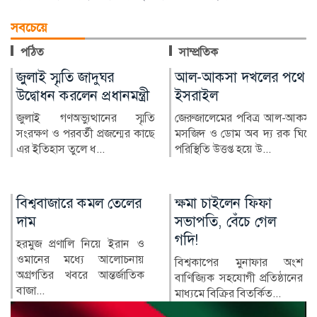
সবচেয়ে
পঠিত
সাম্প্রতিক
আল-আকসা দখলের পথে
মারা গেছেন ‘গজনি’ খ্যাত
ইসরাইল
অভিনেতা প্রদীপ রাওয়াত
জেরুজালেমের পবিত্র আল-আকসা
ভারতীয় চলচ্চিত্রের পরিচিত মুখ ও
মসজিদ ও ডোম অব দ্য রক ঘিরে
‘গজনি’ সিনেমার খলনায়ক চরিত্রে
পরিস্থিতি উত্তপ্ত হয়ে উ...
জনপ...
ক্ষমা চাইলেন ফিফা
কোন ডালে সবচেয়ে
সভাপতি, বেঁচে গেল
বেশি প্রোটিন?
গদি!
আমাদের দৈনন্দিন
খাদ্যতালিকায় ডাল একটি
বিশ্বকাপের মুনাফার অংশ
অপরিহার্য খাবার। তিনবেলার
বাণিজ্যিক সহযোগী প্রতিষ্ঠানের
খাবারের অন্তত...
মাধ্যমে বিক্রির বিতর্কিত...