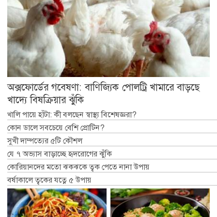
অক্সফোর্ডের গবেষণা: বাণিজ্যিক পোলট্রি খামারে বাড়ছে
খাদ্যে বিষক্রিয়ার ঝুঁকি
খালি পায়ে হাঁটা: কী বলছেন স্বাস্থ্য বিশেষজ্ঞরা?
কোন ডালে সবচেয়ে বেশি প্রোটিন?
সুখী দাম্পত্যের ৫টি কৌশল
যে ৭ অভ্যাস বাড়াচ্ছে হৃদরোগের ঝুঁকি
কোরিয়ানদের মতো ঝকঝকে ত্বক পেতে নানা উপায়
বর্ষাকালে ত্বকের যত্নে ৫ উপায়