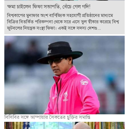
ক্ষমা চাইলেন ফিফা সভাপতি, বেঁচে গেল গদি!
বিশ্বকাপের মুনাফার অংশ বাণিজ্যিক সহযোগী প্রতিষ্ঠানের মাধ্যমে
বিক্রির বিতর্কিত পরিকল্পনা থেকে সরে এসে ভুল স্বীকার করেছে বিশ্ব
ফুটবলের নিয়ন্ত্রক সংস্থা ফিফা। একই সঙ্গে সদস্য দেশগু...
বিসিবির সঙ্গে আম্পায়ার সৈকতের চুক্তির সমাপ্তি