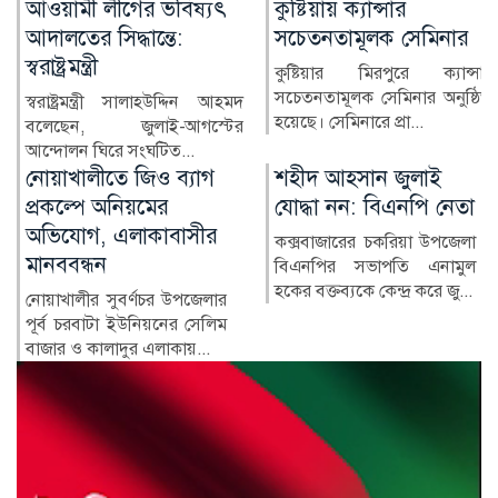
কুষ্টিয়ায় ক্যান্সার
লাখ টাকার ফল-নাস্তা নিয়ে
সচেতনতামূলক সেমিনার
সাবেক ইউএনওকে ঘিরে
প্রশ্ন
কুষ্টিয়ার মিরপুরে ক্যান্সার
সচেতনতামূলক সেমিনার অনুষ্ঠিত
কুষ্টিয়ার মিরপুর উপজেলার সাবেক
হয়েছে। সেমিনারে প্রা...
নির্বাহী কর্মকর্তা (ইউএনও)
নাজমুল ইসলামের বিরু...
শহীদ আহসান জুলাই
হাসিনা দিল্লিতে,
যোদ্ধা নন: বিএনপি নেতা
পরিবারের অন্য সদস্যরা
কে কোথায়?
কক্সবাজারের চকরিয়া উপজেলা
বিএনপির সভাপতি এনামুল
সাবেক প্রধানমন্ত্রী শেখ হাসিনার
হকের বক্তব্যকে কেন্দ্র করে জু...
সরকারের পতনের পর তাঁর
পরিবারের সদস্য ও ঘনিষ্ঠ...