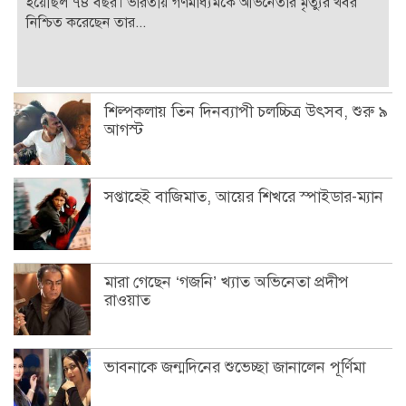
হয়েছিল ৭৪ বছর। ভারতীয় গণমাধ্যমকে অভিনেতার মৃত্যুর খবর
নিশ্চিত করেছেন তার...
শিল্পকলায় তিন দিনব্যাপী চলচ্চিত্র উৎসব, শুরু ৯
আগস্ট
সপ্তাহেই বাজিমাত, আয়ের শিখরে স্পাইডার-ম্যান
মারা গেছেন ‘গজনি’ খ্যাত অভিনেতা প্রদীপ
রাওয়াত
ভাবনাকে জন্মদিনের শুভেচ্ছা জানালেন পূর্ণিমা