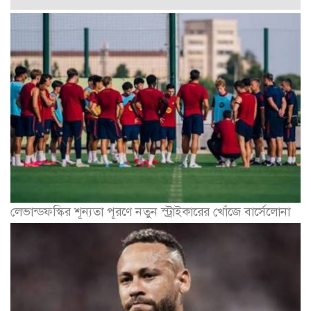
লেভান্ডফস্কির শূন্যতা পূরণে নতুন স্ট্রাইকারের খোঁজে বার্সেলোনা