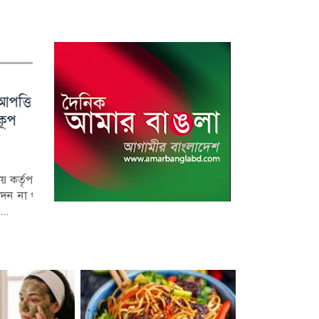
তি
বাসী
রাশিয়া-ইউক্রেন
বিশ্বে প্রথম এমআরএনএ
রাজসাক্ষী রিজভীর
বিল-বন্ডে বিনিয়োগ
ত্র্যে
পাল্টাপাল্টি হামলায়
ফ্লু টিকা ‘এমফ্লুসিভা’র
বক্তব্যে ক্ষুব্ধ শাবনূর
ব্যাংকের মুনাফায়
র্যাদা
নিহত ৩, আহত ১০
অনুমোদন
উল্লম্ফন, চাপে খেলা
সালমান শাহর মৃত্যু ন
রাজসাক্ষী রিজভী আহ
রাশিয়া ও ইউক্রেনের মধ্যে
বিশ্বে প্রথমবারের মতো
দেশের শেয়ারবা
ওরফে ফরহাদের সাম্প্র
শনিবার রাতভর পাল্টাপাল্টি
মেসেঞ্জার আরএনএ
তালিকাভুক্ত ব্যাংকগুল
্তৃপক্ষের
 অধিকার
বক্তব্য...
হামলায় অন্তত তিনজন নিহত
(এমআরএনএ) প্রযুক্তি ব্যবহার
একটি অংশ চলতি বছরের 
া থাকা
নানামুখী
ও...
করে তৈরি ফ্...
ছয়...
া...