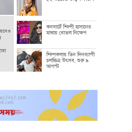
কনসার্টে শিল্পী হাসানের
বয়সেও
মাথায় বোতল নিক্ষেপ
ত
হোতা
শিল্পকলায় তিন দিনব্যাপী
চলচ্চিত্র উৎসব, শুরু ৯
আগস্ট