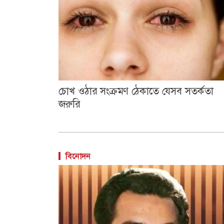
চোখ ওঠার সংক্রমণ ঠেকাতে যেসব সতর্কতা
জরুরি
বিনোদন