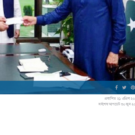
প্রকাশিত ২১ এপ্রিল 
সর্বশেষ আপডেট ৩০ জুন ২