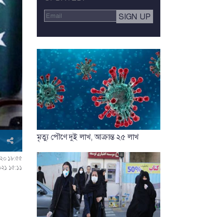
মৃত্যু পৌণে দুই লাখ, আক্রান্ত ২৫ লাখ
২০২০ ১৮:৫৫
০২১ ১৫:১১