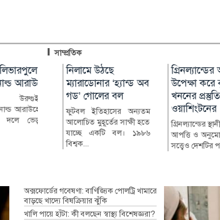
সাম্প্রতিক
ম্বিয়ার
ভারপুলে
নিলামে উঠছে
চিকিৎসক নিরাপদ
গ্রিনল্যান্ডের আপত্
আন্তর্জাতিক আদি
ট্রাম্প-
্ড আরাউহো
ম্যারাডোনার ‘হ্যান্ড অব
থাকলেই বদলাবে
উপেক্ষা করে কূপ
দিবস ২০২৬ : বৈচি
য়েলা
গড’ গোলের বল
স্বাস্থ্যসেবার চিত্র
খননের প্রস্তুতি
সমৃদ্ধ বাংলাদেশে ম
উরুগুইয়ান
ওয়াশিংটনের
ও অধিকার চাই
্ড আরাউহোকে
 ডানপন্থী
ফুটবল ইতিহাসের অন্যতম
বাংলাদেশের স্বাস্থ্য খাতে গত
লে ভেড়াতে
র্দো দে লা
আলোচিত মুহূর্তের সাক্ষী হতে
কয়েক দশকে উল্লেখযোগ্য
গ্রিনল্যান্ডের স্থানীয় কর
আদিবাসী জনগণের
ার (৭ আগ...
যাচ্ছে একটি বল। ১৯৮৬
অগ্রগতি হয়েছে। মাতৃ ও শি...
আপত্তি ও অনুমোদন ন
সংরক্ষণ এবং তাদের 
বিশ্বক...
সত্ত্বেও দেশটির প...
চ্যালেঞ্জ সম্পর্কে বিশ্বব্য
অক্সফোর্ডের গবেষণা: বাণিজ্যিক পোলট্রি খামারে
বাড়ছে খাদ্যে বিষক্রিয়ার ঝুঁকি
খালি পায়ে হাঁটা: কী বলছেন স্বাস্থ্য বিশেষজ্ঞরা?