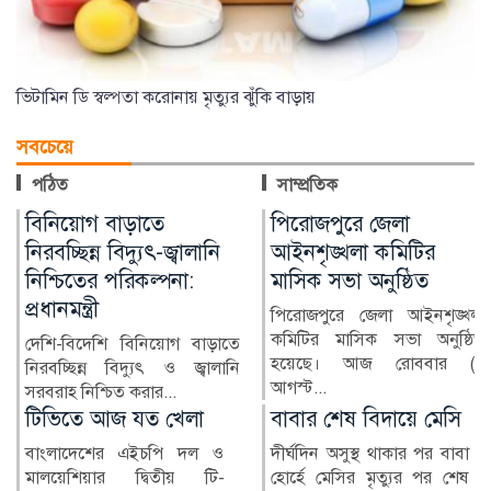
ভিটামিন ডি স্বল্পতা করোনায় মৃত্যুর ঝুঁকি বাড়ায়
সবচেয়ে
পঠিত
সাম্প্রতিক
পিরোজপুরে জেলা
লৌহজংয়ে মার্কেটে আগুন,
আইনশৃঙ্খলা কমিটির
রক্ষা পেল হাসপাতাল-
মাসিক সভা অনুষ্ঠিত
ব্যাংক
পিরোজপুরে জেলা আইনশৃঙ্খলা
মুন্সীগঞ্জের লৌহজংয়ে একটি
কমিটির মাসিক সভা অনুষ্ঠিত
মার্কেটে অগ্নিকাণ্ডের ঘটনা ঘটেছে।
হয়েছে। আজ রোববার (৯
ফায়ার সার্ভিসের দ...
আগস্ট...
বাবার শেষ বিদায়ে মেসি
এসএসসি ও সমমানের
ফল প্রকাশ আজ
দীর্ঘদিন অসুস্থ থাকার পর বাবা
হোর্হে মেসির মৃত্যুর পর শেষ
চলতি বছরের এসএসসি ও