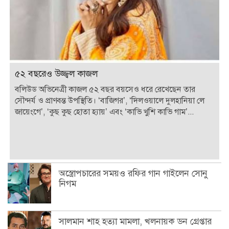
৫২ বছরেও উজ্জ্বল কাজল
বলিউড অভিনেত্রী কাজল ৫২ বছর বয়সেও ধরে রেখেছেন তার
সৌন্দর্য ও প্রাণবন্ত উপস্থিতি। ‘বাজিগর’, ‘দিলওয়ালে দুলহানিয়া লে
জায়েংগে’, ‘কুছ কুছ হোতা হ্যায়’ এবং ‘কাভি খুশি কাভি গাম’...
অস্ত্রোপচারের সময়ও রফির গান গাইলেন সোনু
নিগম
সালমান শাহ হত্যা মামলা, খলনায়ক ডন গ্রেপ্তার