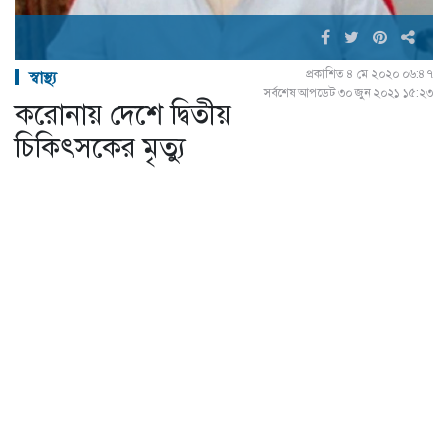
প্রকাশিত ৪ মে ২০২০ ০৬:৪৭
স্বাস্থ্য
সর্বশেষ আপডেট ৩০ জুন ২০২১ ১৫:২৩
করোনায় দেশে দ্বিতীয়
চিকিৎসকের মৃত্যু