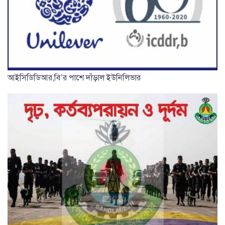
আইসিডিডিআর,বি’র পাশে দাঁড়াল ইউনিলিভার