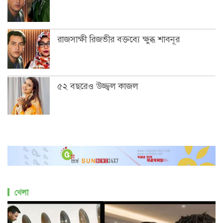
রাজসাক্ষী রিজভীর বক্তব্যে ক্ষুব্ধ শাবনূর
৫২ বছরেও উজ্জ্বল কাজল
খেলা