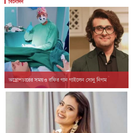
বিনোদন
অস্ত্রোপচারের সময়ও রফির গান গাইলেন সোনু নিগম