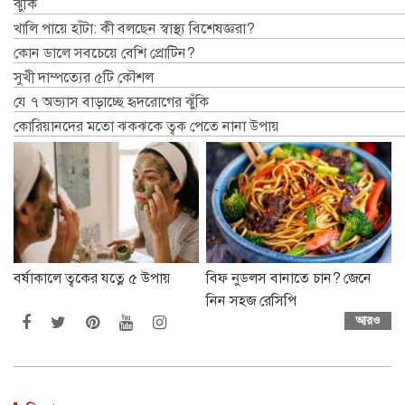
ঝুঁকি
খালি পায়ে হাঁটা: কী বলছেন স্বাস্থ্য বিশেষজ্ঞরা?
কোন ডালে সবচেয়ে বেশি প্রোটিন?
সুখী দাম্পত্যের ৫টি কৌশল
যে ৭ অভ্যাস বাড়াচ্ছে হৃদরোগের ঝুঁকি
কোরিয়ানদের মতো ঝকঝকে ত্বক পেতে নানা উপায়
বর্ষাকালে ত্বকের যত্নে ৫ উপায়
বিফ নুডলস বানাতে চান? জেনে
নিন সহজ রেসিপি
আরও