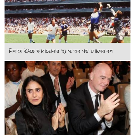
নিলামে উঠছে ম্যারাডোনার ‘হ্যান্ড অব গড’ গোলের বল