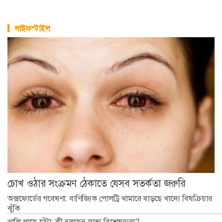
লাইফস্টাইল
চোখ ওঠার সংক্রমণ ঠেকাতে যেসব সতর্কতা জরুরি
অক্সফোর্ডের গবেষণা: বাণিজ্যিক পোলট্রি খামারে বাড়ছে খাদ্যে বিষক্রিয়ার
ঝুঁকি
খালি পায়ে হাঁটা: কী বলছেন স্বাস্থ্য বিশেষজ্ঞরা?