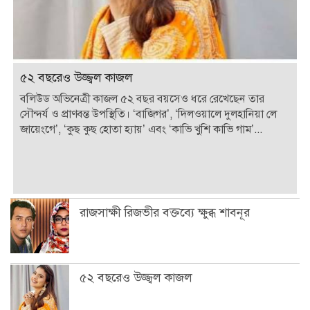
৫২ বছরেও উজ্জ্বল কাজল
বলিউড অভিনেত্রী কাজল ৫২ বছর বয়সেও ধরে রেখেছেন তার
সৌন্দর্য ও প্রাণবন্ত উপস্থিতি। ‘বাজিগর’, ‘দিলওয়ালে দুলহানিয়া লে
জায়েংগে’, ‘কুছ কুছ হোতা হ্যায়’ এবং ‘কাভি খুশি কাভি গাম’...
রাজসাক্ষী রিজভীর বক্তব্যে ক্ষুব্ধ শাবনূর
৫২ বছরেও উজ্জ্বল কাজল