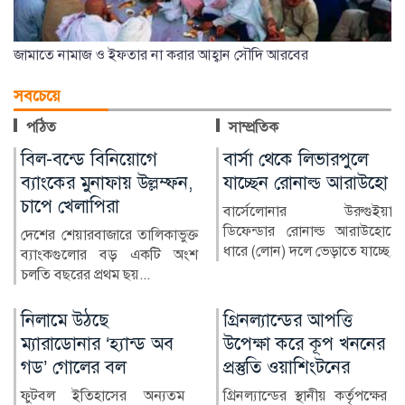
জামাতে নামাজ ও ইফতার না করার আহ্বান সৌদি আরবের
সবচেয়ে
পঠিত
সাম্প্রতিক
বার্সা থেকে লিভারপুলে
চিকিৎসক নিরাপদ
যাচ্ছেন রোনাল্ড আরাউহো
থাকলেই বদলাবে
স্বাস্থ্যসেবার চিত্র
বার্সেলোনার উরুগুইয়ান
ডিফেন্ডার রোনাল্ড আরাউহোকে
বাংলাদেশের স্বাস্থ্য খাতে গত
ধারে (লোন) দলে ভেড়াতে যাচ্ছে...
কয়েক দশকে উল্লেখযোগ্য
অগ্রগতি হয়েছে। মাতৃ ও শি...
গ্রিনল্যান্ডের আপত্তি
রাশিয়া-ইউক্রেন
উপেক্ষা করে কূপ খননের
পাল্টাপাল্টি হামলায়
প্রস্তুতি ওয়াশিংটনের
নিহত ৩, আহত ১০
গ্রিনল্যান্ডের স্থানীয় কর্তৃপক্ষের
রাশিয়া ও ইউক্রেনের মধ্যে