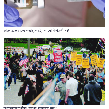
আক্রান্তদের ৮০ শতাংশেরই কোনো উপসর্গ নেই
আন্দোলনকারীরা ‘মহান’ বললেন ট্রাম্প