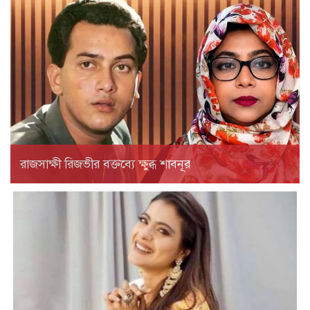
রাজসাক্ষী রিজভীর বক্তব্যে ক্ষুব্ধ শাবনূর