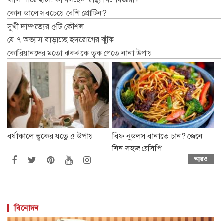
কোন ডালে সবচেয়ে বেশি প্রোটিন?
সুখী দাম্পত্যের ৫টি কৌশল
যে ৭ অভ্যাস বাড়াচ্ছে হৃদরোগের ঝুঁকি
কোরিয়ানদের মতো ঝকঝকে ত্বক পেতে নানা উপায়
বর্ষাকালে ত্বকের যত্নে ৫ উপায়
বিফ নুডলস বানাতে চান? জেনে
নিন সহজ রেসিপি
আরও
বিনোদন