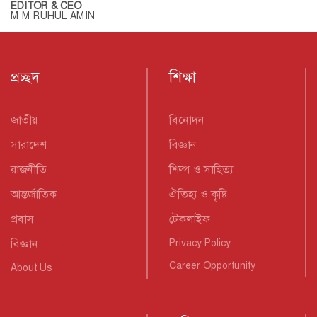
EDITOR & CEO
M M RUHUL AMIN
প্রচ্ছদ
শিক্ষা
জাতীয়
বিনোদন
সারাদেশ
বিজ্ঞান
রাজনীতি
শিল্প ও সাহিত্য
আন্তর্জাতিক
ঐতিহ্য ও কৃষ্টি
প্রবাস
টেকলাইফ
বিজ্ঞান
Privacy Policy
Career Opportunity
About Us