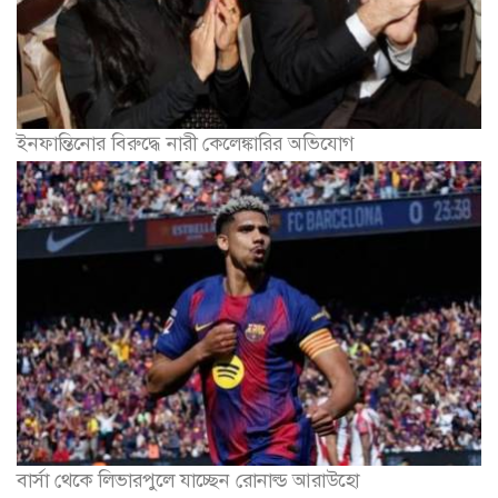
ইনফান্তিনোর বিরুদ্ধে নারী কেলেঙ্কারির অভিযোগ
বার্সা থেকে লিভারপুলে যাচ্ছেন রোনাল্ড আরাউহো