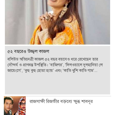
৫২ বছরেও উজ্জ্বল কাজল
বলিউড অভিনেত্রী কাজল ৫২ বছর বয়সেও ধরে রেখেছেন তার
সৌন্দর্য ও প্রাণবন্ত উপস্থিতি। ‘বাজিগর’, ‘দিলওয়ালে দুলহানিয়া লে
জায়েংগে’, ‘কুছ কুছ হোতা হ্যায়’ এবং ‘কাভি খুশি কাভি গাম’...
রাজসাক্ষী রিজভীর বক্তব্যে ক্ষুব্ধ শাবনূর