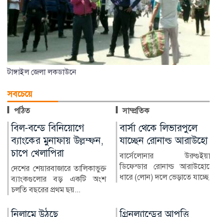
টাঙ্গাইল জেলা লকডাউনে
সবচেয়ে
পঠিত
সাম্প্রতিক
বার্সা থেকে লিভারপুলে
চিকিৎসক নিরাপদ
যাচ্ছেন রোনাল্ড আরাউহো
থাকলেই বদলাবে
স্বাস্থ্যসেবার চিত্র
বার্সেলোনার উরুগুইয়ান
ডিফেন্ডার রোনাল্ড আরাউহোকে
বাংলাদেশের স্বাস্থ্য খাতে গত
ধারে (লোন) দলে ভেড়াতে যাচ্ছে...
কয়েক দশকে উল্লেখযোগ্য
অগ্রগতি হয়েছে। মাতৃ ও শি...
গ্রিনল্যান্ডের আপত্তি
রাশিয়া-ইউক্রেন