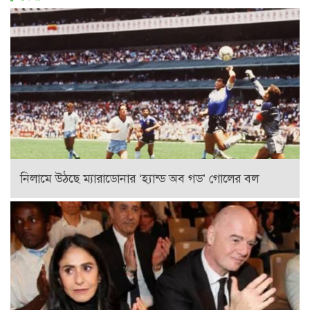
নিলামে উঠছে ম্যারাডোনার ‘হ্যান্ড অব গড’ গোলের বল