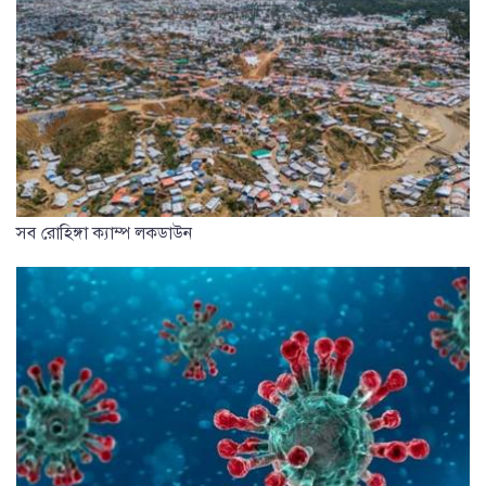
সব রোহিঙ্গা ক্যাম্প লকডাউন