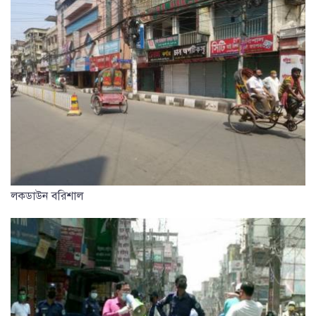
লকডাউন বরিশাল