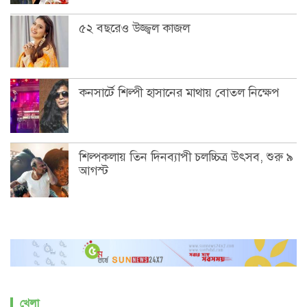
৫২ বছরেও উজ্জ্বল কাজল
কনসার্টে শিল্পী হাসানের মাথায় বোতল নিক্ষেপ
শিল্পকলায় তিন দিনব্যাপী চলচ্চিত্র উৎসব, শুরু ৯
আগস্ট
খেলা