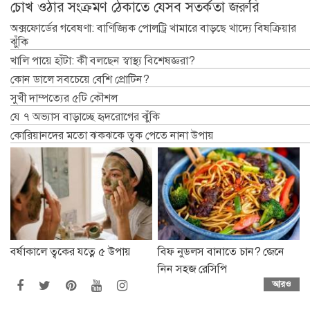
চোখ ওঠার সংক্রমণ ঠেকাতে যেসব সতর্কতা জরুরি
অক্সফোর্ডের গবেষণা: বাণিজ্যিক পোলট্রি খামারে বাড়ছে খাদ্যে বিষক্রিয়ার
ঝুঁকি
খালি পায়ে হাঁটা: কী বলছেন স্বাস্থ্য বিশেষজ্ঞরা?
কোন ডালে সবচেয়ে বেশি প্রোটিন?
সুখী দাম্পত্যের ৫টি কৌশল
যে ৭ অভ্যাস বাড়াচ্ছে হৃদরোগের ঝুঁকি
কোরিয়ানদের মতো ঝকঝকে ত্বক পেতে নানা উপায়
বর্ষাকালে ত্বকের যত্নে ৫ উপায়
বিফ নুডলস বানাতে চান? জেনে
নিন সহজ রেসিপি
আরও