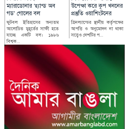
উপেক্ষা করে কূপ খননের
পাল্টাপাল্টি হামলায়
প্রস্তুতি ওয়াশিংটনের
নিহত ৩, আহত ১০
গ্রিনল্যান্ডের স্থানীয় কর্তৃপক্ষের
রাশিয়া ও ইউক্রেনের মধ্যে
আপত্তি ও অনুমোদন না থাকা
শনিবার রাতভর পাল্টাপাল্টি
সত্ত্বেও দেশটির প...
হামলায় অন্তত তিনজন নিহত
ও...