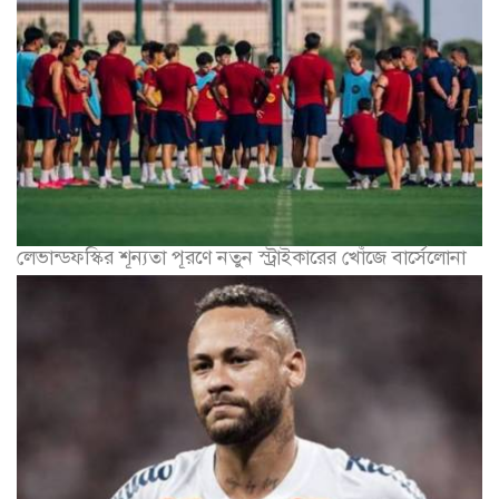
লেভান্ডফস্কির শূন্যতা পূরণে নতুন স্ট্রাইকারের খোঁজে বার্সেলোনা