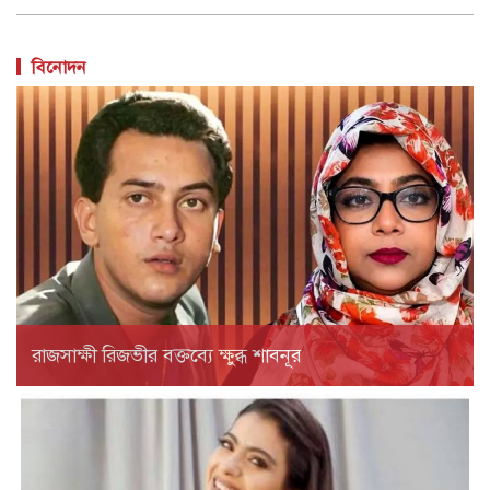
বিনোদন
রাজসাক্ষী রিজভীর বক্তব্যে ক্ষুব্ধ শাবনূর