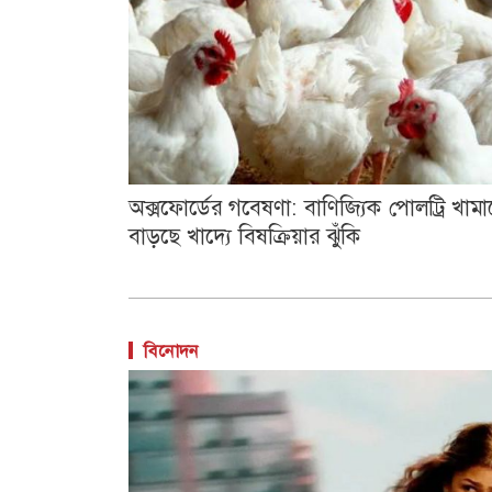
অক্সফোর্ডের গবেষণা: বাণিজ্যিক পোলট্রি খামা
বাড়ছে খাদ্যে বিষক্রিয়ার ঝুঁকি
বিনোদন