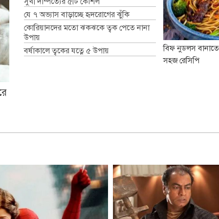
সুখী দাম্পত্যের ৫টি কৌশল
যে ৭ অভ্যাস বাড়াচ্ছে হৃদরোগের ঝুঁকি
কোরিয়ানদের মতো ঝকঝকে ত্বক পেতে নানা
উপায়
বিফ নুডলস বানাতে
বর্ষাকালে ত্বকের যত্নে ৫ উপায়
সহজ রেসিপি
রে