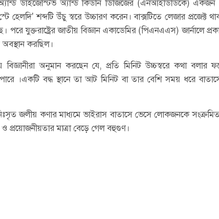
িকস অ্যান্ড ডাইজেস্টিভ অ্যান্ড কিডনি ডিজিজের (এনআইডিডিকে) একজ
টে হেলদি' শব্দটি উঁচু স্বরে উচ্চারণ করেন। বাক্সটিতে লেজার প্রজেক্ট থ
রে যুক্তরাষ্ট্রের জাতীয় বিজ্ঞান একাডেমির (পিএনএএস) জার্নালে প্র
ে অবস্থান করছিল।
 বিজ্ঞানীরা অনুমান করছেন যে, প্রতি মিনিট উচ্চস্বরে কথা বলার
পারে ।একটি বদ্ধ স্থানে তা আট মিনিট বা তার বেশি সময় ধরে বাতা
নিঃসৃত জলীয় কণার মাধ্যমে ভাইরাস বাতাসে ভেসে লোকজনকে সংক্রম
 ও প্রয়োজনীয়তার মাত্রা বেড়ে গেল বহুগুণ।