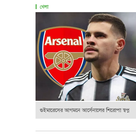
খেলা
গুইমারেসের আগমনে আর্সেনালের শিরোপা স্বপ্ন