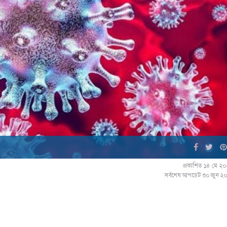
প্রকাশিত ১৪ মে ২
সর্বশেষ আপডেট ৩০ জুন ২