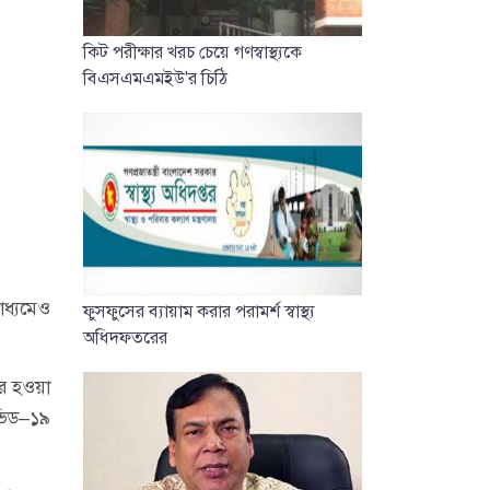
কিট পরীক্ষার খরচ চেয়ে গণস্বাস্থ্যকে
বিএসএমএমইউ'র চিঠি
াধ্যমেও
ফুসফুসের ব্যায়াম করার পরামর্শ স্বাস্থ্য
অধিদফতরের
ের হওয়া
োভিড–১৯