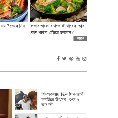
 চান? জেনে নিন
লিভার ভালো রাখতে কী খাবেন, আর
কোন খাবার এড়িয়ে চলবেন?
আরও
শিল্পকলায় তিন দিনব্যাপী
চলচ্চিত্র উৎসব, শুরু ৯
আগস্ট