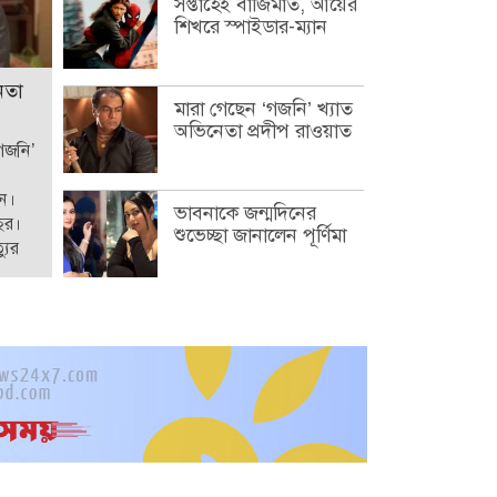
সপ্তাহেই বাজিমাত, আয়ের
শিখরে স্পাইডার-ম্যান
েতা
মারা গেছেন ‘গজনি’ খ্যাত
অভিনেতা প্রদীপ রাওয়াত
‘গজনি’
েন।
ভাবনাকে জন্মদিনের
ছর।
শুভেচ্ছা জানালেন পূর্ণিমা
যুর