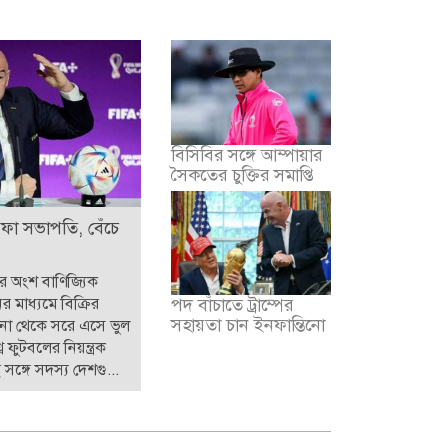
বিসিবির সঙ্গে আম্পায়ার
সৈকতের চুক্তির সমাপ্তি
িফা সভাপতি, বেঁচে
ার অংশ বাণিজ্যিক
ের মাধ্যমে বিক্রির
পদ বাঁচাতে ট্রাম্পের
সহায়তা চান ইনফান্তিনো
পনা থেকে সরে এসে ভুল
ব ফুটবলের নিয়ন্ত্রক
সঙ্গে সদস্য দেশগু...