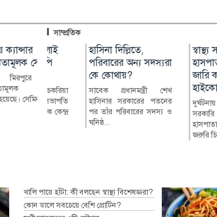
সাম্প্রতিক
জুলাই
ার
হাসিনা দিল্লিতে,
লাখ টাকার ফল-নাস্তা
স্বাস্থ্য সচিবকে সব
মুন্সীগঞ্জে সাংবাদ
এনপি
 সেমিনার
পরিবারের অন্য সদস্যরা
নিয়ে সাবেক ইউএনওকে
হাসপাতালে সার্কু
বিরুদ্ধে মামলার প
কে কোথায়?
ঘিরে প্রশ্ন
জারি করতে হবে:
মানববন্ধন
রে ক্যান্সার
হাইকোর্ট
 সেমিনার
 চকরিয়া
সাবেক প্রধানমন্ত্রী শেখ
কুষ্টিয়ার মিরপুর উপজেলার
মুন্সীগঞ্জ প্রেসক্লা
িনারে প্রা...
র সভাপতি
হাসিনার সরকারের পতনের
সাবেক নির্বাহী কর্মকর্তা
সহ-সভাপতি মাহা
দুর্ঘটনায় আহত ব্যক
যকে কেন্দ্র
পর তাঁর পরিবারের সদস্য ও
(ইউএনও) নাজমুল ইসলামের
বাবুর বিরুদ্ধে দায়ের ক
সরকারি ও বেসরকা
ঘনিষ্ঠ...
বিরু...
হাসপাতাল এবং ক্
জরুরি চিক...
খালি পায়ে হাঁটা: কী বলছেন স্বাস্থ্য বিশেষজ্ঞরা?
কোন ডালে সবচেয়ে বেশি প্রোটিন?