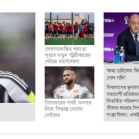
লেভান্ডফস্কির শূন্যতা
পূরণে নতুন স্ট্রাইকারের
খোঁজে বার্সেলোনা
ক্ষমা চাইলেন ফ
গেল গদি!
বিশ্বকাপের মুনাফ
সহযোগী প্রতিষ্ঠান
বিতর্কিত পরিকল্
ডিসেম্বরের পরই অবসর
স্বীকার করেছে বিশ্
নিয়ে সিদ্ধান্ত নেবেন
সংস্থা ফিফা। একই 
নেইমার