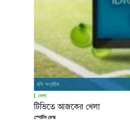
ছবি: সংগৃহীত
খেলা
টিভিতে আজকের খেলা
স্পোর্টস ডেস্ক