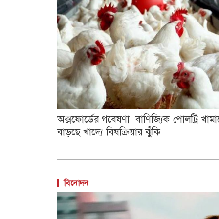
অক্সফোর্ডের গবেষণা: বাণিজ্যিক পোলট্রি খামা
বাড়ছে খাদ্যে বিষক্রিয়ার ঝুঁকি
বিনোদন