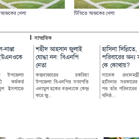
 আজকের খেলা
টিভিতে আজকের খেলা
সাম্প্রতিক
িও ব্যাগ
নাস্তা
শহীদ আহসান জুলাই
মুন্সীগঞ্জে সাংবাদিকের
হাসিনা দিল্লিতে,
নিরাপদ অভিবাস
মের
ইউএনওকে
যোদ্ধা নন: বিএনপি
বিরুদ্ধে মামলার প্রতিবাদে
পরিবারের অন্য স
প্রতারণার ঝুঁকি ক
নেতা
মানববন্ধন
কে কোথায়?
জেলা প্রশাসক নু
আশরাফী
ুর উপজেলার
কক্সবাজারের চকরিয়া
মুন্সীগঞ্জ প্রেসক্লাবের সিনিয়র
সাবেক প্রধানমন্ত্
 কর্মকর্তা
উপজেলা বিএনপির সভাপতি
সহ-সভাপতি মাহাবুব আলম
হাসিনার সরকারের
নিরাপদ, নিয়মিত ও ব
ুল ইসলামের
এনামুল হকের বক্তব্যকে কেন্দ্র
বাবুর বিরুদ্ধে দায়ের করা...
পর তাঁর পরিবারের স
অভিবাসনের মাধ্যমে 
ুবর্ণচর
করে জু...
ঘনিষ্ঠ...
কর্মীদের প্রতারণার ঝুঁ..
ব চরবাটা
 বাজার ও
.