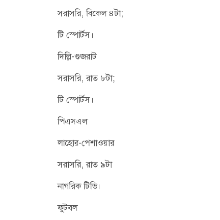
সরাসরি, বিকেল ৪টা;
টি স্পোর্টস।
দিল্লি-গুজরাট
সরাসরি, রাত ৮টা;
টি স্পোর্টস।
পিএসএল
লাহোর-পেশাওয়ার
সরাসরি, রাত ৯টা
নাগরিক টিভি।
ফুটবল