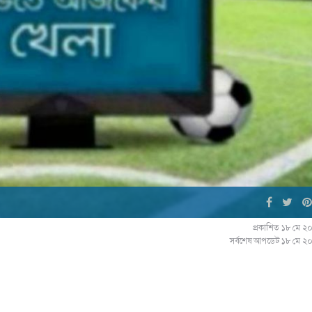
প্রকাশিত ১৮ মে ২
সর্বশেষ আপডেট ১৮ মে ২