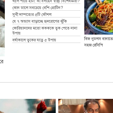
খালি পায়ে হাঁটা: কী বলছেন স্বাস্থ্য বিশেষজ্ঞরা?
কোন ডালে সবচেয়ে বেশি প্রোটিন?
সুখী দাম্পত্যের ৫টি কৌশল
যে ৭ অভ্যাস বাড়াচ্ছে হৃদরোগের ঝুঁকি
কোরিয়ানদের মতো ঝকঝকে ত্বক পেতে নানা
উপায়
বিফ নুডলস বানাতে
বর্ষাকালে ত্বকের যত্নে ৫ উপায়
সহজ রেসিপি
রে