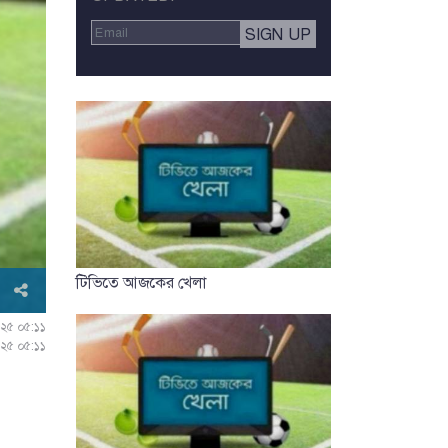
টিভিতে আজকের খেলা
০২৫ ০৫:১১
০২৫ ০৫:১১