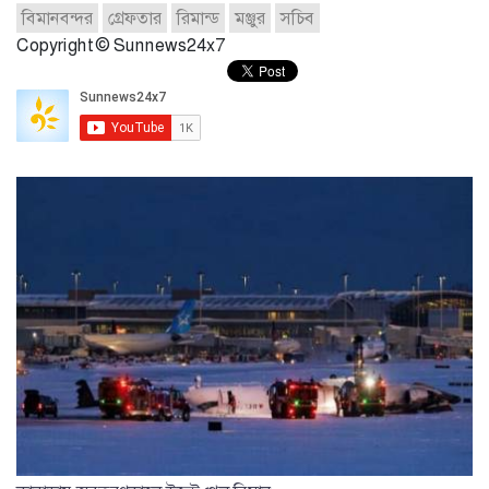
বিমানবন্দর
গ্রেফতার
রিমান্ড
মঞ্জুর
সচিব
Copyright © Sunnews24x7