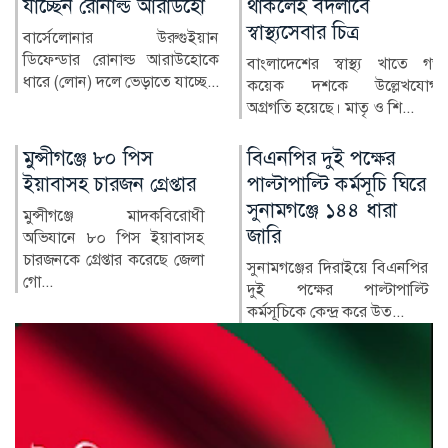
থাকলেই বদলাবে
কোনো দলের নয়: রাষ্ট্রপতি
স্বাস্থ্যসেবার চিত্র
রাষ্ট্রপতি হাফিজ উদ্দিন আহমদ
বলেছেন, ১৯৭১ সালের মহান
বাংলাদেশের স্বাস্থ্য খাতে গত
মুক্তিযুদ্ধ ছিল জনতার যু...
কয়েক দশকে উল্লেখযোগ্য
অগ্রগতি হয়েছে। মাতৃ ও শি...
বিএনপির দুই পক্ষের
গুলশানে কার্যক্রম নিষিদ্ধ
পাল্টাপাল্টি কর্মসূচি ঘিরে
আ. লীগের গোপন বৈঠক
সুনামগঞ্জে ১৪৪ ধারা
থেকে গ্রেপ্তার ৬
জারি
রাজধানীর গুলশানে একটি
রেস্তোরাঁয় গোপন বৈঠক করার
সুনামগঞ্জের দিরাইয়ে বিএনপির
সময় আওয়ামী লীগের ছয়
দুই পক্ষের পাল্টাপাল্টি
নেতাকর্মী...
কর্মসূচিকে কেন্দ্র করে উত...