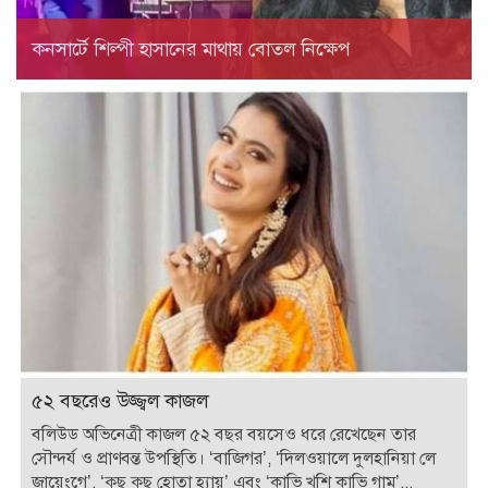
কনসার্টে শিল্পী হাসানের মাথায় বোতল নিক্ষেপ
৫২ বছরেও উজ্জ্বল কাজল
বলিউড অভিনেত্রী কাজল ৫২ বছর বয়সেও ধরে রেখেছেন তার
সৌন্দর্য ও প্রাণবন্ত উপস্থিতি। ‘বাজিগর’, ‘দিলওয়ালে দুলহানিয়া লে
জায়েংগে’, ‘কুছ কুছ হোতা হ্যায়’ এবং ‘কাভি খুশি কাভি গাম’...