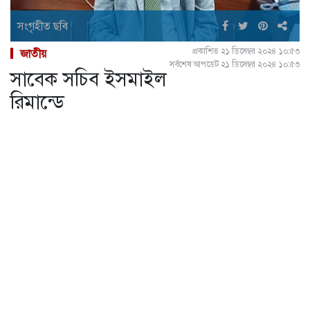
সংগৃহীত ছবি
প্রকাশিত ২১ ডিসেম্বর ২০২৪ ১০:৫৩
জাতীয়
সর্বশেষ আপডেট ২১ ডিসেম্বর ২০২৪ ১০:৫৩
সাবেক সচিব ইসমাইল
রিমান্ডে