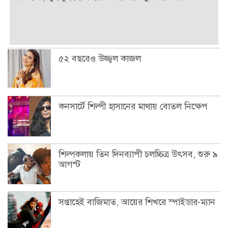
৫২ বছরেও উজ্জ্বল কাজল
কনসার্টে শিল্পী হাসানের মাথায় বোতল নিক্ষেপ
শিল্পকলায় তিন দিনব্যাপী চলচ্চিত্র উৎসব, শুরু ৯
আগস্ট
সপ্তাহেই বাজিমাত, আয়ের শিখরে স্পাইডার-ম্যান