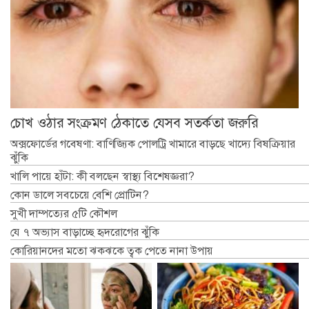
চোখ ওঠার সংক্রমণ ঠেকাতে যেসব সতর্কতা জরুরি
অক্সফোর্ডের গবেষণা: বাণিজ্যিক পোলট্রি খামারে বাড়ছে খাদ্যে বিষক্রিয়ার
ঝুঁকি
খালি পায়ে হাঁটা: কী বলছেন স্বাস্থ্য বিশেষজ্ঞরা?
কোন ডালে সবচেয়ে বেশি প্রোটিন?
সুখী দাম্পত্যের ৫টি কৌশল
যে ৭ অভ্যাস বাড়াচ্ছে হৃদরোগের ঝুঁকি
কোরিয়ানদের মতো ঝকঝকে ত্বক পেতে নানা উপায়