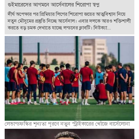
গুইমারেসের আগমনে আর্সেনালের শিরোপা স্বপ্ন
দীর্ঘ অপেক্ষার পর প্রিমিয়ার লিগের শিরোপা জয়ের আত্মবিশ্বাস নিয়ে
নতুন মৌসুমের প্রস্তুতি নিচ্ছে আর্সেনাল। এবার দলকে আরও শক্তিশালী
করতে বড় চমক দেখাতে যাচ্ছে লন্ডনের ক্লাবটি। নিউক্যা...
লেভান্ডফস্কির শূন্যতা পূরণে নতুন স্ট্রাইকারের খোঁজে বার্সেলোনা