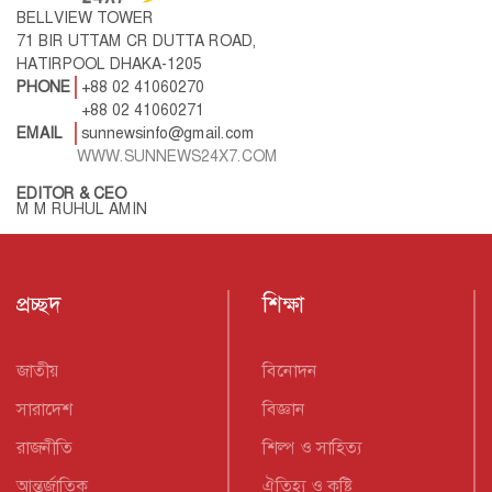
BELLVIEW TOWER
71 BIR UTTAM CR DUTTA ROAD,
HATIRPOOL DHAKA-1205
PHONE
+88 02 41060270
+88 02 41060271
EMAIL
sunnewsinfo@gmail.com
WWW.SUNNEWS24X7.COM
EDITOR & CEO
M M RUHUL AMIN
প্রচ্ছদ
শিক্ষা
জাতীয়
বিনোদন
সারাদেশ
বিজ্ঞান
রাজনীতি
শিল্প ও সাহিত্য
আন্তর্জাতিক
ঐতিহ্য ও কৃষ্টি