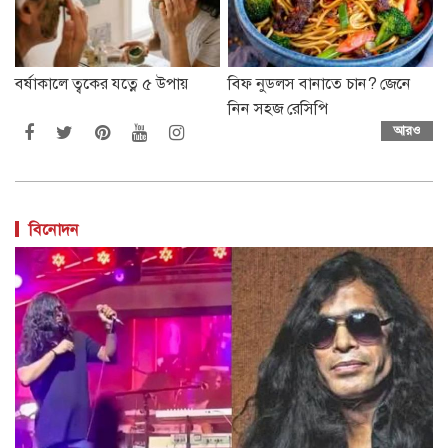
বর্ষাকালে ত্বকের যত্নে ৫ উপায়
বিফ নুডলস বানাতে চান? জেনে
নিন সহজ রেসিপি
আরও
বিনোদন