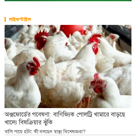
লাইফস্টাইল
অক্সফোর্ডের গবেষণা: বাণিজ্যিক পোলট্রি খামারে বাড়ছে
খাদ্যে বিষক্রিয়ার ঝুঁকি
খালি পায়ে হাঁটা: কী বলছেন স্বাস্থ্য বিশেষজ্ঞরা?