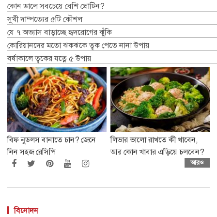
কোন ডালে সবচেয়ে বেশি প্রোটিন?
সুখী দাম্পত্যের ৫টি কৌশল
যে ৭ অভ্যাস বাড়াচ্ছে হৃদরোগের ঝুঁকি
কোরিয়ানদের মতো ঝকঝকে ত্বক পেতে নানা উপায়
বর্ষাকালে ত্বকের যত্নে ৫ উপায়
বিফ নুডলস বানাতে চান? জেনে
লিভার ভালো রাখতে কী খাবেন,
নিন সহজ রেসিপি
আর কোন খাবার এড়িয়ে চলবেন?
আরও
বিনোদন