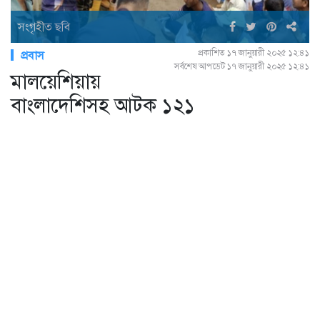
সংগৃহীত ছবি
প্রকাশিত ১৭ জানুয়ারী ২০২৫ ১২:৪১
প্রবাস
সর্বশেষ আপডেট ১৭ জানুয়ারী ২০২৫ ১২:৪১
মালয়েশিয়ায়
বাংলাদেশিসহ আটক ১২১