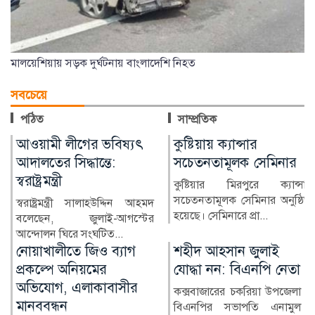
মালয়েশিয়ায় সড়ক দুর্ঘটনায় বাংলাদেশি নিহত
সবচেয়ে
পঠিত
সাম্প্রতিক
কুষ্টিয়ায় ক্যান্সার
লাখ টাকার ফল-নাস্তা নিয়ে
সচেতনতামূলক সেমিনার
সাবেক ইউএনওকে ঘিরে
প্রশ্ন
কুষ্টিয়ার মিরপুরে ক্যান্সার
সচেতনতামূলক সেমিনার অনুষ্ঠিত
কুষ্টিয়ার মিরপুর উপজেলার সাবেক
হয়েছে। সেমিনারে প্রা...
নির্বাহী কর্মকর্তা (ইউএনও)
নাজমুল ইসলামের বিরু...
শহীদ আহসান জুলাই
হাসিনা দিল্লিতে,
যোদ্ধা নন: বিএনপি নেতা
পরিবারের অন্য সদস্যরা
কে কোথায়?
কক্সবাজারের চকরিয়া উপজেলা
বিএনপির সভাপতি এনামুল
সাবেক প্রধানমন্ত্রী শেখ হাসিনার