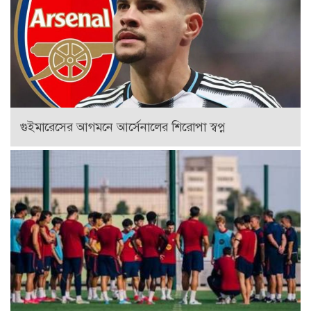
গুইমারেসের আগমনে আর্সেনালের শিরোপা স্বপ্ন