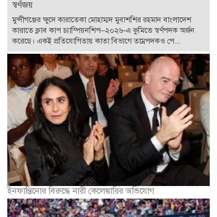
স্বর্ণজয়
মুন্সীগঞ্জের ক্ষুদে কারাতেকা মোহাম্মদ মুবাশশির রহমান বাংলাদেশ
কারাতে ক্লাব কাপ চ্যাম্পিয়নশিপ–২০২৬-এ কুমিতে স্বর্ণপদক অর্জন
করেছে। একই প্রতিযোগিতায় কাতা বিভাগে তাম্রপদকও পে...
ইনফান্তিনোর বিরুদ্ধে নারী কেলেঙ্কারির অভিযোগ