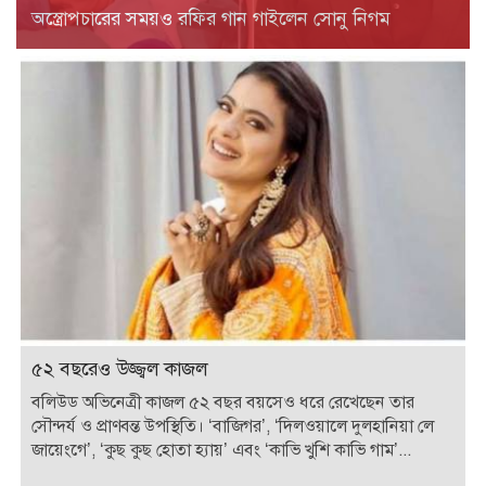
অস্ত্রোপচারের সময়ও রফির গান গাইলেন সোনু নিগম
৫২ বছরেও উজ্জ্বল কাজল
বলিউড অভিনেত্রী কাজল ৫২ বছর বয়সেও ধরে রেখেছেন তার
সৌন্দর্য ও প্রাণবন্ত উপস্থিতি। ‘বাজিগর’, ‘দিলওয়ালে দুলহানিয়া লে
জায়েংগে’, ‘কুছ কুছ হোতা হ্যায়’ এবং ‘কাভি খুশি কাভি গাম’...