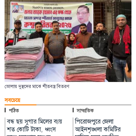
ভোলায় দুস্থদের মাঝে শীতবস্ত্র বিতরণ
সবচেয়ে
পঠিত
সাম্প্রতিক
পিরোজপুরে জেলা
লৌহজংয়ে মার্কেটে আগুন,
আইনশৃঙ্খলা কমিটির
রক্ষা পেল হাসপাতাল-