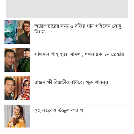
অস্ত্রোপচারের সময়ও রফির গান গাইলেন সোনু
নিগম
সালমান শাহ হত্যা মামলা, খলনায়ক ডন গ্রেপ্তার
রাজসাক্ষী রিজভীর বক্তব্যে ক্ষুব্ধ শাবনূর
৫২ বছরেও উজ্জ্বল কাজল