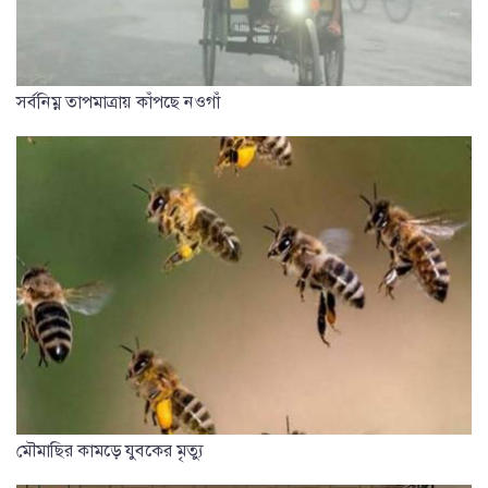
সর্বনিম্ন তাপমাত্রায় কাঁপছে নওগাঁ
মৌমাছির কামড়ে যুবকের মৃত্যু