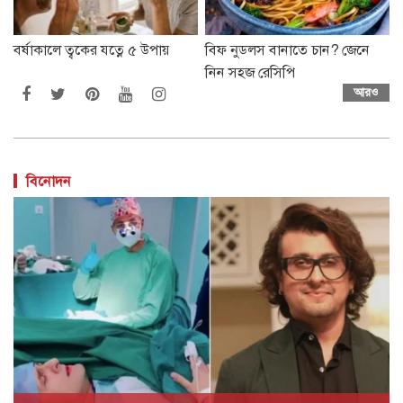
বর্ষাকালে ত্বকের যত্নে ৫ উপায়
বিফ নুডলস বানাতে চান? জেনে
নিন সহজ রেসিপি
আরও
বিনোদন