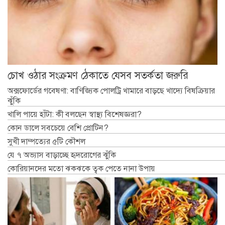
চোখ ওঠার সংক্রমণ ঠেকাতে যেসব সতর্কতা জরুরি
অক্সফোর্ডের গবেষণা: বাণিজ্যিক পোলট্রি খামারে বাড়ছে খাদ্যে বিষক্রিয়ার
ঝুঁকি
খালি পায়ে হাঁটা: কী বলছেন স্বাস্থ্য বিশেষজ্ঞরা?
কোন ডালে সবচেয়ে বেশি প্রোটিন?
সুখী দাম্পত্যের ৫টি কৌশল
যে ৭ অভ্যাস বাড়াচ্ছে হৃদরোগের ঝুঁকি
কোরিয়ানদের মতো ঝকঝকে ত্বক পেতে নানা উপায়