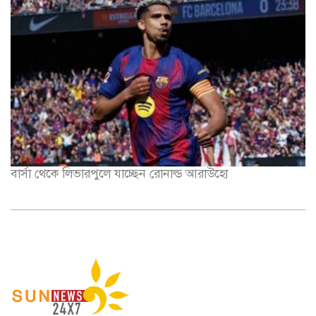
বার্সা থেকে লিভারপুলে যাচ্ছেন রোনাল্ড আরাউহো