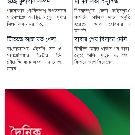
মাসিক সভা অনুষ্ঠিত
ব্যাংক
পিরোজপুরে জেলা আইনশৃঙ্খলা
মুন্সীগঞ্জের লৌহজংয়ে একটি
কমিটির মাসিক সভা অনুষ্ঠিত
মার্কেটে অগ্নিকাণ্ডের ঘটনা ঘটেছে।
হয়েছে। আজ রোববার (৯
ফায়ার সার্ভিসের দ...
আগস্ট...
বাবার শেষ বিদায়ে মেসি
এসএসসি ও সমমানের
ফল প্রকাশ আজ
দীর্ঘদিন অসুস্থ থাকার পর বাবা
হোর্হে মেসির মৃত্যুর পর শেষ
চলতি বছরের এসএসসি ও
বিদায়ে অংশ নিয়েছেন...
সমমান পরীক্ষার ফল আজ
সোমবার (১০ আগস্ট) সকাল
১০টায় প্রকাশ...