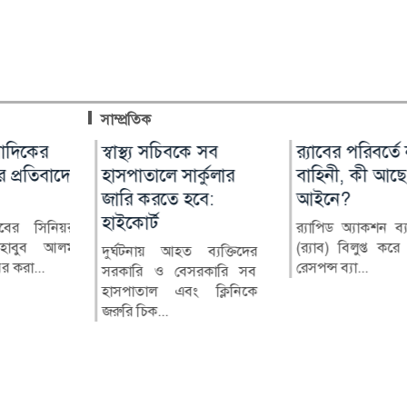
সাম্প্রতিক
,
বাদিকের
স্বাস্থ্য সচিবকে সব
বোয়ালমারীতে
র‍্যাবের পরিবর্তে 
বিপ্লবের দুই বছ
 সদস্যরা
 প্রতিবাদে
হাসপাতালে সার্কুলার
নিয়মবহির্ভূতভাবে
বাহিনী, কী আছে
স্বস্তি ফিরেনি সাধ
জারি করতে হবে:
বিদ্যালয়ের মালামাল
আইনে?
মানুষের জীবনে: 
হাইকোর্ট
বিক্রির অভিযোগ
ইসলাম
্ত্রী শেখ
্লাবের সিনিয়র
র‍্যাপিড অ্যাকশন ব্য
ের পতনের
হাবুব আলম
(র‍্যাব) বিলুপ্ত করে 
দুর্ঘটনায় আহত ব্যক্তিদের
ফরিদপুরের বোয়ালমারী
জুলাই গণঅভ্যুত্থানে
র সদস্য ও
র করা...
রেসপন্স ব্যা...
সরকারি ও বেসরকারি সব
উপজেলার গোহাইলবাড়ী
পরও সাধারণ মানুষ
হাসপাতাল এবং ক্লিনিকে
মাধ্যমিক বিদ্যালয়ের টেন্ডারের
প্রত্যাশিত স্বস্তি ফিরে...
জরুরি চিক...
বাইরে থা...