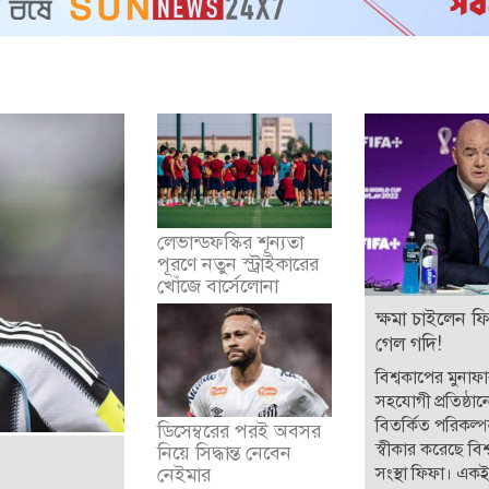
লেভান্ডফস্কির শূন্যতা
পূরণে নতুন স্ট্রাইকারের
খোঁজে বার্সেলোনা
ক্ষমা চাইলেন ফ
গেল গদি!
বিশ্বকাপের মুনাফ
সহযোগী প্রতিষ্ঠান
বিতর্কিত পরিকল্
ডিসেম্বরের পরই অবসর
স্বীকার করেছে বিশ্
নিয়ে সিদ্ধান্ত নেবেন
সংস্থা ফিফা। একই 
নেইমার