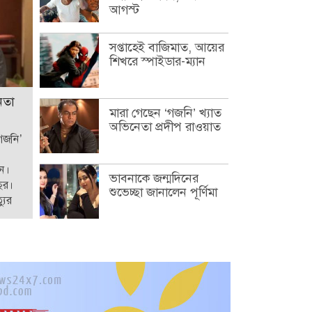
আগস্ট
সপ্তাহেই বাজিমাত, আয়ের
শিখরে স্পাইডার-ম্যান
েতা
মারা গেছেন ‘গজনি’ খ্যাত
অভিনেতা প্রদীপ রাওয়াত
‘গজনি’
েন।
ভাবনাকে জন্মদিনের
ছর।
শুভেচ্ছা জানালেন পূর্ণিমা
যুর