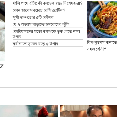
খালি পায়ে হাঁটা: কী বলছেন স্বাস্থ্য বিশেষজ্ঞরা?
কোন ডালে সবচেয়ে বেশি প্রোটিন?
সুখী দাম্পত্যের ৫টি কৌশল
যে ৭ অভ্যাস বাড়াচ্ছে হৃদরোগের ঝুঁকি
কোরিয়ানদের মতো ঝকঝকে ত্বক পেতে নানা
উপায়
বিফ নুডলস বানাতে
বর্ষাকালে ত্বকের যত্নে ৫ উপায়
সহজ রেসিপি
রে