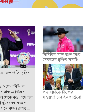
বিসিবির সঙ্গে আম্পায়ার
সৈকতের চুক্তির সমাপ্তি
িফা সভাপতি, বেঁচে
ার অংশ বাণিজ্যিক
ের মাধ্যমে বিক্রির
পদ বাঁচাতে ট্রাম্পের
সহায়তা চান ইনফান্তিনো
পনা থেকে সরে এসে ভুল
ব ফুটবলের নিয়ন্ত্রক
সঙ্গে সদস্য দেশগু...