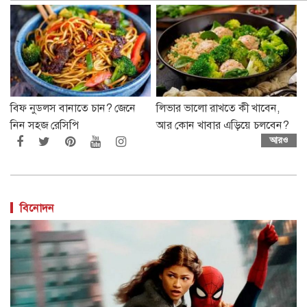
বিফ নুডলস বানাতে চান? জেনে
লিভার ভালো রাখতে কী খাবেন,
নিন সহজ রেসিপি
আর কোন খাবার এড়িয়ে চলবেন?
আরও
বিনোদন