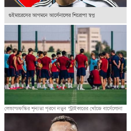
গুইমারেসের আগমনে আর্সেনালের শিরোপা স্বপ্ন
লেভান্ডফস্কির শূন্যতা পূরণে নতুন স্ট্রাইকারের খোঁজে বার্সেলোনা