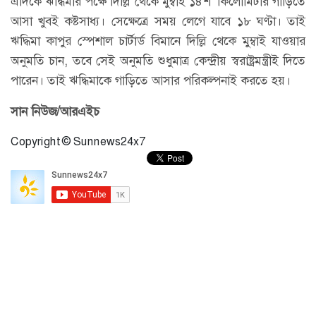
এদিকে ঋদ্ধিমার পক্ষে দিল্লি থেকে মুম্বাই ১৪শ' কিলোমিটার গাড়িতে
আসা খুবই কষ্টসাধ্য। সেক্ষেত্রে সময় লেগে যাবে ১৮ ঘণ্টা। তাই
ঋদ্ধিমা কাপুর স্পেশাল চার্টার্ড বিমানে দিল্লি থেকে মুম্বাই যাওয়ার
অনুমতি চান, তবে সেই অনুমতি শুধুমাত্র কেন্দ্রীয় স্বরাষ্ট্রমন্ত্রীই দিতে
পারেন। তাই ঋদ্ধিমাকে গাড়িতে আসার পরিকল্পনাই করতে হয়।
সান নিউজ/আরএইচ
Copyright © Sunnews24x7