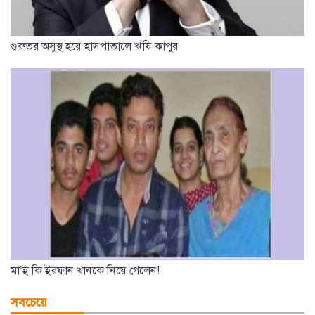
গুরুতর অসুস্থ হয়ে হাসপাতালে ঋষি কাপুর
মা’ই কি ইরফান খানকে নিয়ে গেলেন!
সবচেয়ে