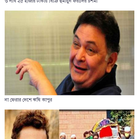
৩ লাখ ২৫ হাজার টাকায় বিক্রি হুমায়ুন ফরীদির চশমা
না ফেরার দেশে ঋষি কাপুর