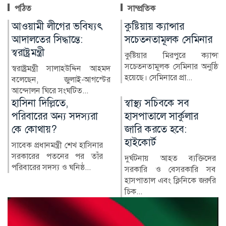
পঠিত
সাম্প্রতিক
কুষ্টিয়ায় ক্যান্সার
লাখ টাকার ফল-নাস্তা নিয়ে
সচেতনতামূলক সেমিনার
সাবেক ইউএনওকে ঘিরে
প্রশ্ন
কুষ্টিয়ার মিরপুরে ক্যান্সার
সচেতনতামূলক সেমিনার অনুষ্ঠিত
কুষ্টিয়ার মিরপুর উপজেলার সাবেক
হয়েছে। সেমিনারে প্রা...
নির্বাহী কর্মকর্তা (ইউএনও)
নাজমুল ইসলামের বিরু...
স্বাস্থ্য সচিবকে সব
র‍্যাবের পরিবর্তে নতুন
হাসপাতালে সার্কুলার
বাহিনী, কী আছে খসড়া
জারি করতে হবে:
আইনে?
হাইকোর্ট
র‍্যাপিড অ্যাকশন ব্যাটালিয়ন
(র‍্যাব) বিলুপ্ত করে স্পেশাল
দুর্ঘটনায় আহত ব্যক্তিদের
রেসপন্স ব্যা...
সরকারি ও বেসরকারি সব
হাসপাতাল এবং ক্লিনিকে জরুরি
চিক...