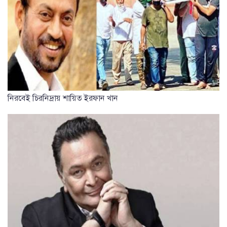
নিরবেই চিরনিদ্রায় শায়িত ইরফান খান