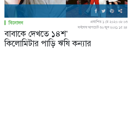
প্রকাশিত ১ মে ২০২০ ০৮:০৩
বিনোদন
সর্বশেষ আপডেট ৩০ জুন ২০২১ ১৫:২৪
বাবাকে দেখতে ১৪শ’
কিলোমিটার পাড়ি ঋষি কন্যার