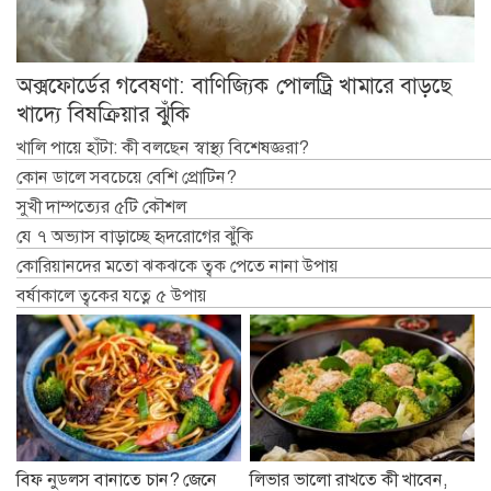
অক্সফোর্ডের গবেষণা: বাণিজ্যিক পোলট্রি খামারে বাড়ছে
খাদ্যে বিষক্রিয়ার ঝুঁকি
খালি পায়ে হাঁটা: কী বলছেন স্বাস্থ্য বিশেষজ্ঞরা?
কোন ডালে সবচেয়ে বেশি প্রোটিন?
সুখী দাম্পত্যের ৫টি কৌশল
যে ৭ অভ্যাস বাড়াচ্ছে হৃদরোগের ঝুঁকি
কোরিয়ানদের মতো ঝকঝকে ত্বক পেতে নানা উপায়
বর্ষাকালে ত্বকের যত্নে ৫ উপায়
বিফ নুডলস বানাতে চান? জেনে
লিভার ভালো রাখতে কী খাবেন,