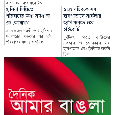
..
নাজমুল ইসলামের বিরু..
তে,
স্বাস্থ্য সচিবকে সব
র‍্যাবের পরিব
্য সদস্যরা
হাসপাতালে সার্কুলার
বাহিনী, কী
জারি করতে হবে:
আইনে?
হাইকোর্ট
ত্রী শেখ হাসিনার
র‍্যাপিড অ্যা
নের পর তাঁর
(র‍্যাব) বিলুপ
দুর্ঘটনায় আহত ব্যক্তিদের
ও ঘনিষ্ঠ...
রেসপন্স ব্যা...
সরকারি ও বেসরকারি সব
হাসপাতাল এবং ক্লিনিকে জরুরি
চিক...