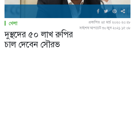
প্রকাশিত ২৫ মার্চ ২০২০ ২০:২৮
খেলা
সর্বশেষ আপডেট ৩০ জুন ২০২১ ১৫:০৮
দুস্থদের ৫০ লাখ রুপির
চাল দেবেন সৌরভ