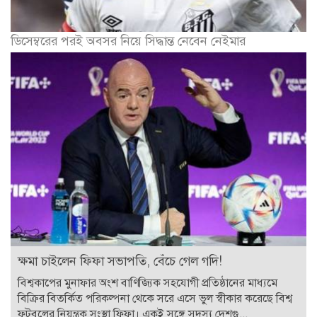
ডিসেম্বরের পরই অবসর নিয়ে সিদ্ধান্ত নেবেন নেইমার
ক্ষমা চাইলেন ফিফা সভাপতি, বেঁচে গেল গদি!
বিশ্বকাপের মুনাফার অংশ বাণিজ্যিক সহযোগী প্রতিষ্ঠানের মাধ্যমে
বিক্রির বিতর্কিত পরিকল্পনা থেকে সরে এসে ভুল স্বীকার করেছে বিশ্ব
ফুটবলের নিয়ন্ত্রক সংস্থা ফিফা। একই সঙ্গে সদস্য দেশগু...