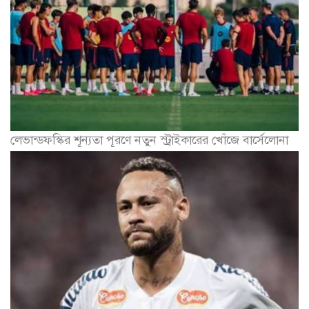
লেভান্ডফস্কির শূন্যতা পূরণে নতুন স্ট্রাইকারের খোঁজে বার্সেলোনা