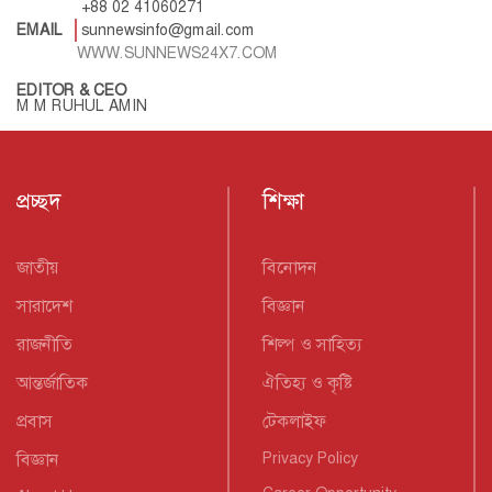
+88 02 41060271
EMAIL
sunnewsinfo@gmail.com
WWW.SUNNEWS24X7.COM
EDITOR & CEO
M M RUHUL AMIN
প্রচ্ছদ
শিক্ষা
জাতীয়
বিনোদন
সারাদেশ
বিজ্ঞান
রাজনীতি
শিল্প ও সাহিত্য
আন্তর্জাতিক
ঐতিহ্য ও কৃষ্টি
প্রবাস
টেকলাইফ
বিজ্ঞান
Privacy Policy