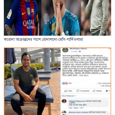
করোনা আক্রান্তদের পাশে রোনালদো-মেসি-গার্দিওলারা