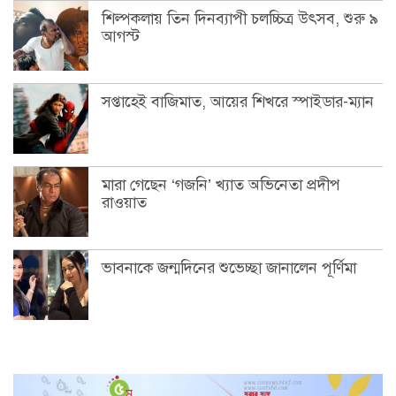
শিল্পকলায় তিন দিনব্যাপী চলচ্চিত্র উৎসব, শুরু ৯
আগস্ট
সপ্তাহেই বাজিমাত, আয়ের শিখরে স্পাইডার-ম্যান
মারা গেছেন ‘গজনি’ খ্যাত অভিনেতা প্রদীপ
রাওয়াত
ভাবনাকে জন্মদিনের শুভেচ্ছা জানালেন পূর্ণিমা